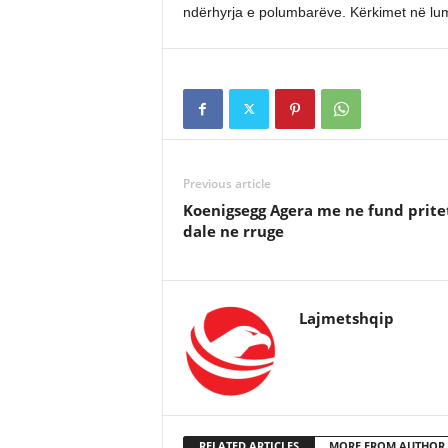
ndërhyrja e polumbarëve. Kërkimet në lumë
Previous article
Koenigsegg Agera me ne fund prite
dale ne rruge
Lajmetshqip
RELATED ARTICLES
MORE FROM AUTHOR