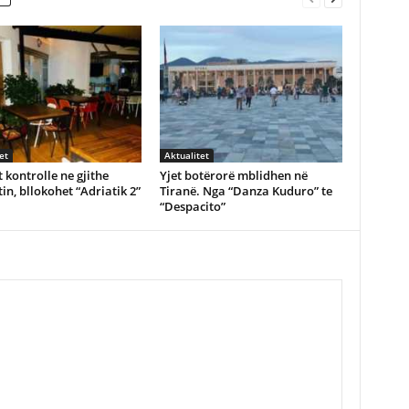
et
Aktualitet
 kontrolle ne gjithe
Yjet botërorë mblidhen në
in, bllokohet “Adriatik 2”
Tiranë. Nga “Danza Kuduro” te
“Despacito”