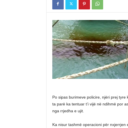
Po sipas burimeve policire, njëri prej tyre
ta parë ka tentuar t’i vijë në ndihmë por a
nga rrjedha e ujit.
Ka nisur tashmë operacioni për nxjerrjen 