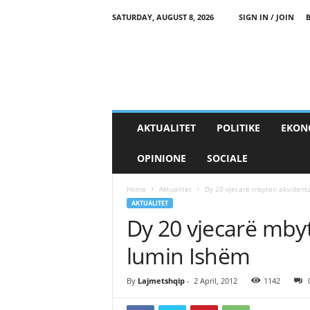
SATURDAY, AUGUST 8, 2026
SIGN IN / JOIN
AKTUALITET
POLITIKE
EKON
OPINIONE
SOCIALE
Home
Aktualitet
Dy 20 vjecarë mbyten aksidenta
AKTUALITET
Dy 20 vjecarë mbyt
lumin Ishëm
By
Lajmetshqip
-
2 April, 2012
1142