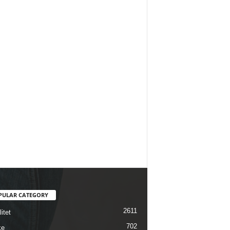
PULAR CATEGORY
2611
itet
702
ke