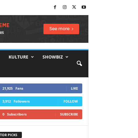
KULTURE
SHOWBIZ
21,925
Fans
LIKE
3,912
Followers
FOLLOW
0
Subscribers
SUBSCRIBE
TOR PICKS