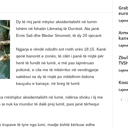
Grab
euro
Lajme
Dy të rinj janë mbytur aksidentalisht në lumin
Ishëm në fshatin Likmetaj të Durrësit. Ata janë
Arme
Ervis Sali dhe Bledar Sinometi, të dy 20 vjecarë.
kane
Lajme
Ngjarja e rëndë ndodhi sot rreth orës 18:15. Kanë
qenë banorët e zonës, të cilët i panë të rinjtë për
Zbul
TVSH
herë të fundit në lumë, e më pas lajmëruan
policinë, e cila me të mbërritur në vendngjarje
Lajme
saktësoi se dy të rinjtë po mblidhnin bidona
Koso
kauçuku e kanaçe, në breg të lumit.
Lajme
 ka rrëshqitur aksidentalisht në lumë, ndërsa shoku i tij me
s ai nuk ka mundur të dalë prej lumit, pasi janë tërhequr
e trupave të tyre nga lumi, madje është kërkuar edhe