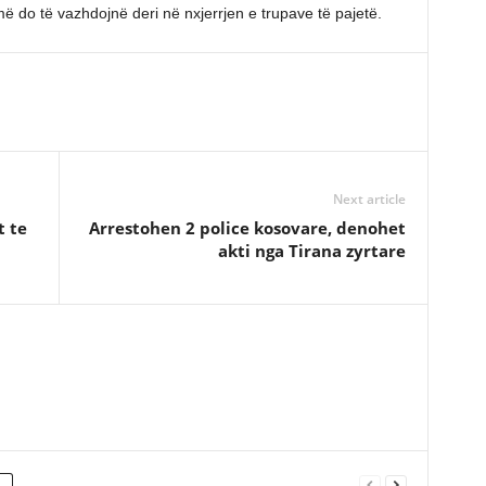
 do të vazhdojnë deri në nxjerrjen e trupave të pajetë.
Next article
t te
Arrestohen 2 police kosovare, denohet
akti nga Tirana zyrtare