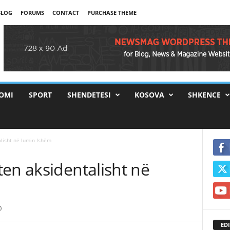
BLOG
FORUMS
CONTACT
PURCHASE THEME
OMI
SPORT
SHENDETESI
KOSOVA
SHKENCE
lisht në lumin Ishëm
en aksidentalisht në
0
EDI