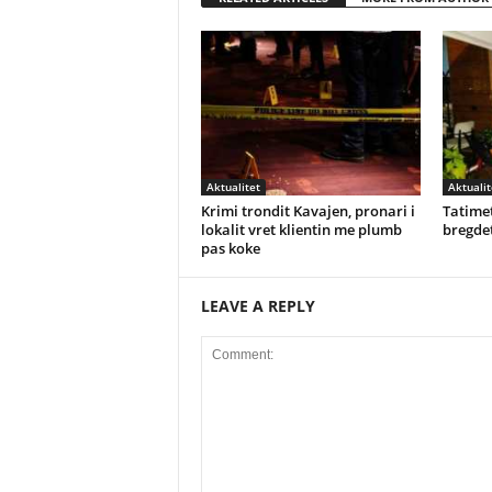
Aktualitet
Aktualit
Krimi trondit Kavajen, pronari i
Tatimet
lokalit vret klientin me plumb
bregdet
pas koke
LEAVE A REPLY