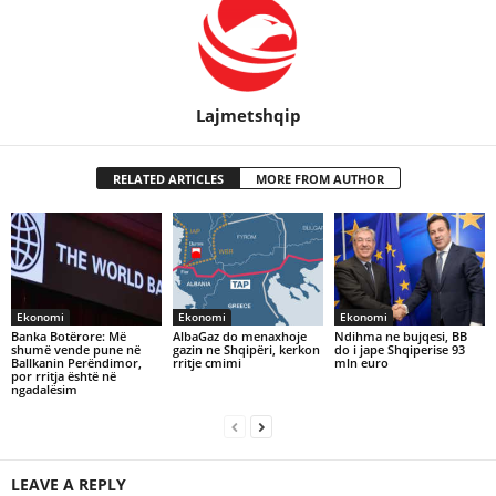
Lajmetshqip
RELATED ARTICLES
MORE FROM AUTHOR
Ekonomi
Ekonomi
Ekonomi
Banka Botërore: Më
AlbaGaz do menaxhoje
Ndihma ne bujqesi, BB
shumë vende pune në
gazin ne Shqipëri, kerkon
do i jape Shqiperise 93
Ballkanin Perëndimor,
rritje cmimi
mln euro
por rritja është në
ngadalësim
LEAVE A REPLY