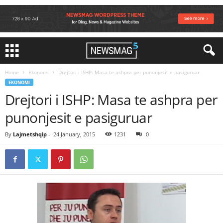
Home
Ekonomi
Drejtori i ISHP: Masa te ashpra per punonjesit e pasiguruar
EKONOMI
Drejtori i ISHP: Masa te ashpra per
punonjesit e pasiguruar
By
Lajmetshqip
-
24 January, 2015
1231
0