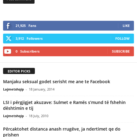
21,925
Fans
LIKE
3,912
Followers
FOLLOW
0
Subscribers
SUBSCRIBE
EDITOR PICKS
Manjaku seksual godet serisht me ane te Facebook
Lajmetshqip
-
18 January, 2014
LSI i përgjigjet akuzave: Sulmet e Ramës s’mund të fshehin
dështimin e tij
Lajmetshqip
-
18 July, 2010
Përcaktohet distanca anash rrugëve, ja ndertimet qe do
prishen