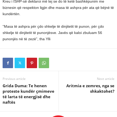
Kreu i ISHP-së deklaroi më tej se do të ketë bashkëpunim me
biznesin që respekton ligjin dhe masa të ashpra për ata që bëjnë të
kundërtën.
“Masa të ashpra për çdo shkelje të dinjitetit të punon, për çdo
shkelje të dinjitetit të punonjësve. Javës që kaloi zbuluam 56
punonjës në të zezë”, tha Ylli
Previous article
Next article
Grida Duma: Te henen
Aritmia e zemres, nga se
proteste kundër çmimeve
shkaktohet?
të larta të energjisë dhe
naftës