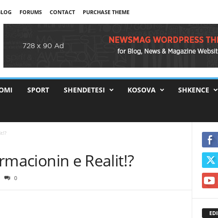
BLOG
FORUMS
CONTACT
PURCHASE THEME
OMI
SPORT
SHENDETESI
KOSOVA
SHKENCE
t!?
ormacionin e Realit!?
0
EDI