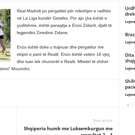
Urdh
Real Madridi po përgatitet për ndeshjen e radhës
drek
në La Liga kundër Getafes. Por ajo çka është e
Lajme
çuditshme, është paraqitja e Enzo Zidanit, djalit të
legjendës Zinedine Zidane.
Braz
Lajme
Enzo është duke u trajnuar dhe përgatitur me
Dita
ekipin e parë të Realit. Enzo është vetëm 16 vjeç
shqi
dhe luan tek xhuniorët e Realit. Mbetet të shihet
Lajme
itshmi” Mourinho.
Shif
paci
Lajme
Next article
Shqiperia humb me Luksemburgun me
rrezultat 2 – 1