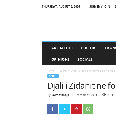
THURSDAY, AUGUST 6, 2026
SIGN IN / JOIN
AKTUALITET
POLITIKE
EKON
OPINIONE
SOCIALE
Home
Sport
Djali i Zidanit në formacionin e Reali
SPORT
Djali i Zidanit në f
By
Lajmetshqip
-
6 September, 2011
1071