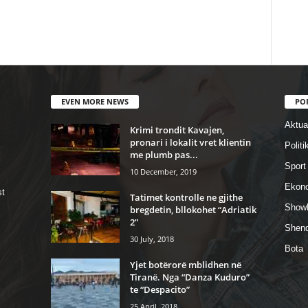
EVEN MORE NEWS
PO
Aktual
Krimi trondit Kavajen,
pronari i lokalit vret klientin
Politi
me plumb pas...
Sport
10 December, 2019
Ekon
st
Tatimet kontrolle ne gjithe
Show
bregdetin, bllokohet “Adriatik
2”
Shend
30 July, 2018
Bota
Yjet botërorë mblidhen në
Tiranë. Nga “Danza Kuduro”
te “Despacito”
25 April, 2018