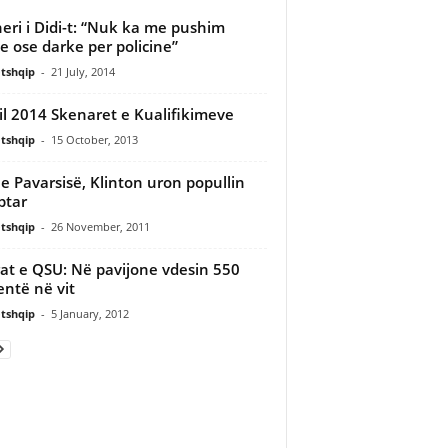
eri i Didi-t: “Nuk ka me pushim
e ose darke per policine”
tshqip
-
21 July, 2014
il 2014 Skenaret e Kualifikimeve
tshqip
-
15 October, 2013
 e Pavarsisë, Klinton uron popullin
ptar
tshqip
-
26 November, 2011
rat e QSU: Në pavijone vdesin 550
entë në vit
tshqip
-
5 January, 2012