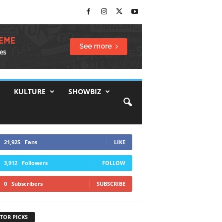
KULTURE
SHOWBIZ
21,925
Fans
LIKE
3,912
Followers
FOLLOW
0
Subscribers
SUBSCRIBE
TOR PICKS