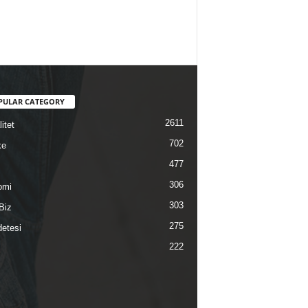
PULAR CATEGORY
2611
itet
702
ke
477
306
omi
303
Biz
275
etesi
222