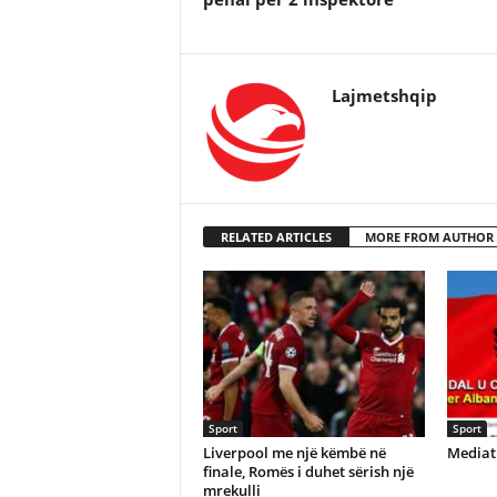
Lajmetshqip
RELATED ARTICLES
MORE FROM AUTHOR
Sport
Sport
Liverpool me një këmbë në
Mediat 
finale, Romës i duhet sërish një
mrekulli