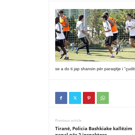
se a do ti jap shansin për paraqitje i “çud
Previous article
Tiranë, Policia Bashkiake kallëzim
penal për 2 inspektore