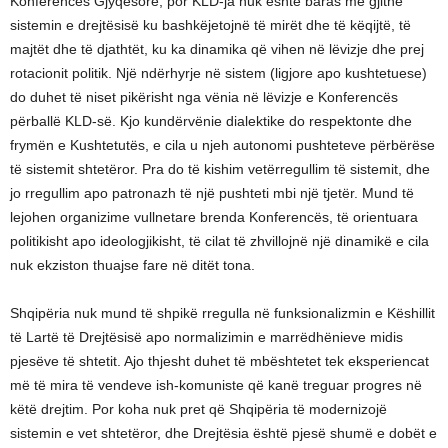
Konferencës Gjyqësore, por KLD-ja nuk është baras me gjithë
sistemin e drejtësisë ku bashkëjetojnë të mirët dhe të këqijtë, të
majtët dhe të djathtët, ku ka dinamika që vihen në lëvizje dhe prej
rotacionit politik. Një ndërhyrje në sistem (ligjore apo kushtetuese)
do duhet të niset pikërisht nga vënia në lëvizje e Konferencës
përballë KLD-së. Kjo kundërvënie dialektike do respektonte dhe
frymën e Kushtetutës, e cila u njeh autonomi pushteteve përbërëse
të sistemit shtetëror. Pra do të kishim vetërregullim të sistemit, dhe
jo rregullim apo patronazh të një pushteti mbi një tjetër. Mund të
lejohen organizime vullnetare brenda Konferencës, të orientuara
politikisht apo ideologjikisht, të cilat të zhvillojnë një dinamikë e cila
nuk ekziston thuajse fare në ditët tona.
Shqipëria nuk mund të shpikë rregulla në funksionalizmin e Këshillit
të Lartë të Drejtësisë apo normalizimin e marrëdhënieve midis
pjesëve të shtetit. Ajo thjesht duhet të mbështetet tek eksperiencat
më të mira të vendeve ish-komuniste që kanë treguar progres në
këtë drejtim. Por koha nuk pret që Shqipëria të modernizojë
sistemin e vet shtetëror, dhe Drejtësia është pjesë shumë e dobët e