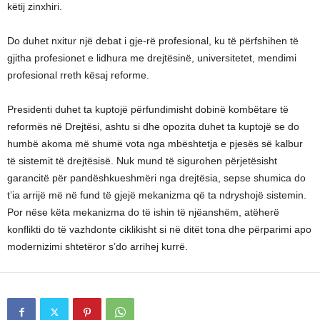
këtij zinxhiri.
Do duhet nxitur një debat i gje-rë profesional, ku të përfshihen të
gjitha profesionet e lidhura me drejtësinë, universitetet, mendimi
profesional rreth kësaj reforme.
Presidenti duhet ta kuptojë përfundimisht dobinë kombëtare të
reformës në Drejtësi, ashtu si dhe opozita duhet ta kuptojë se do
humbë akoma më shumë vota nga mbështetja e pjesës së kalbur
të sistemit të drejtësisë. Nuk mund të sigurohen përjetësisht
garancitë për pandëshkueshmëri nga drejtësia, sepse shumica do
t’ia arrijë më në fund të gjejë mekanizma që ta ndryshojë sistemin.
Por nëse këta mekanizma do të ishin të njëanshëm, atëherë
konflikti do të vazhdonte ciklikisht si në ditët tona dhe përparimi apo
modernizimi shtetëror s’do arrihej kurrë.