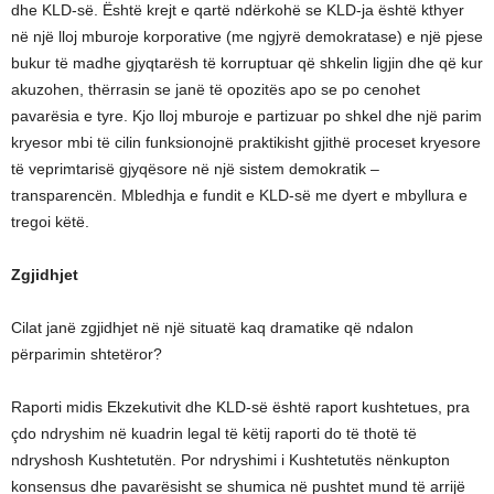
dhe KLD-së. Është krejt e qartë ndërkohë se KLD-ja është kthyer
në një lloj mburoje korporative (me ngjyrë demokratase) e një pjese
bukur të madhe gjyqtarësh të korruptuar që shkelin ligjin dhe që kur
akuzohen, thërrasin se janë të opozitës apo se po cenohet
pavarësia e tyre. Kjo lloj mburoje e partizuar po shkel dhe një parim
kryesor mbi të cilin funksionojnë praktikisht gjithë proceset kryesore
të veprimtarisë gjyqësore në një sistem demokratik –
transparencën. Mbledhja e fundit e KLD-së me dyert e mbyllura e
tregoi këtë.
Zgjidhjet
Cilat janë zgjidhjet në një situatë kaq dramatike që ndalon
përparimin shtetëror?
Raporti midis Ekzekutivit dhe KLD-së është raport kushtetues, pra
çdo ndryshim në kuadrin legal të këtij raporti do të thotë të
ndryshosh Kushtetutën. Por ndryshimi i Kushtetutës nënkupton
konsensus dhe pavarësisht se shumica në pushtet mund të arrijë