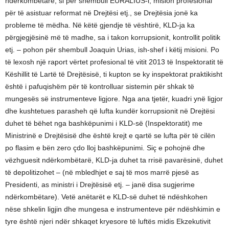
ndërkombëtarë, si për shembull EURALIUS-i, mision profesional
për të asistuar reformat në Drejtësi etj., se Drejtësia jonë ka
probleme të mëdha. Në këtë gjendje të vështirë, KLD-ja ka
përgjegjësinë më të madhe, sa i takon korrupsionit, kontrollit politik
etj. – pohon për shembull Joaquin Urias, ish-shef i këtij misioni. Po
të lexosh një raport vërtet profesional të vitit 2013 të Inspektoratit të
Këshillit të Lartë të Drejtësisë, ti kupton se ky inspektorat praktikisht
është i pafuqishëm për të kontrolluar sistemin për shkak të
mungesës së instrumenteve ligjore. Nga ana tjetër, kuadri ynë ligjor
dhe kushtetues parasheh që lufta kundër korrupsionit në Drejtësi
duhet të bëhet nga bashkëpunimi i KLD-së (Inspektoratit) me
Ministrinë e Drejtësisë dhe është krejt e qartë se lufta për të cilën
po flasim e bën zero çdo lloj bashkëpunimi. Siç e pohojnë dhe
vëzhguesit ndërkombëtarë, KLD-ja duhet ta rrisë pavarësinë, duhet
të depolitizohet – (në mbledhjet e saj të mos marrë pjesë as
Presidenti, as ministri i Drejtësisë etj. – janë disa sugjerime
ndërkombëtare). Vetë anëtarët e KLD-së duhet të ndëshkohen
nëse shkelin ligjin dhe mungesa e instrumenteve për ndëshkimin e
tyre është njeri ndër shkaqet kryesore të luftës midis Ekzekutivit