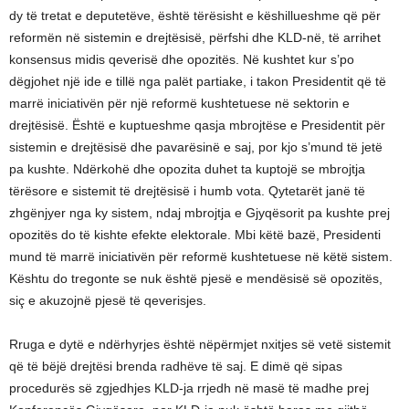
dy të tretat e deputetëve, është tërësisht e këshillueshme që për
reformën në sistemin e drejtësisë, përfshi dhe KLD-në, të arrihet
konsensus midis qeverisë dhe opozitës. Në kushtet kur s’po
dëgjohet një ide e tillë nga palët partiake, i takon Presidentit që të
marrë iniciativën për një reformë kushtetuese në sektorin e
drejtësisë. Është e kuptueshme qasja mbrojtëse e Presidentit për
sistemin e drejtësisë dhe pavarësinë e saj, por kjo s’mund të jetë
pa kushte. Ndërkohë dhe opozita duhet ta kuptojë se mbrojtja
tërësore e sistemit të drejtësisë i humb vota. Qytetarët janë të
zhgënjyer nga ky sistem, ndaj mbrojtja e Gjyqësorit pa kushte prej
opozitës do të kishte efekte elektorale. Mbi këtë bazë, Presidenti
mund të marrë iniciativën për reformë kushtetuese në këtë sistem.
Kështu do tregonte se nuk është pjesë e mendësisë së opozitës,
siç e akuzojnë pjesë të qeverisjes.
Rruga e dytë e ndërhyrjes është nëpërmjet nxitjes së vetë sistemit
që të bëjë drejtësi brenda radhëve të saj. E dimë që sipas
procedurës së zgjedhjes KLD-ja rrjedh në masë të madhe prej