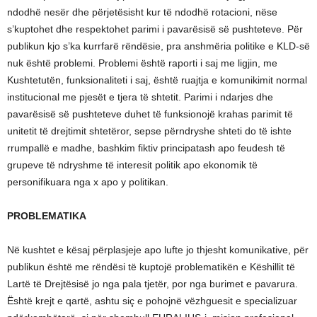
ndodhë nesër dhe përjetësisht kur të ndodhë rotacioni, nëse
s’kuptohet dhe respektohet parimi i pavarësisë së pushteteve. Për
publikun kjo s’ka kurrfarë rëndësie, pra anshmëria politike e KLD-së
nuk është problemi. Problemi është raporti i saj me ligjin, me
Kushtetutën, funksionaliteti i saj, është ruajtja e komunikimit normal
institucional me pjesët e tjera të shtetit. Parimi i ndarjes dhe
pavarësisë së pushteteve duhet të funksionojë krahas parimit të
unitetit të drejtimit shtetëror, sepse përndryshe shteti do të ishte
rrumpallë e madhe, bashkim fiktiv principatash apo feudesh të
grupeve të ndryshme të interesit politik apo ekonomik të
personifikuara nga x apo y politikan.
PROBLEMATIKA
Në kushtet e kësaj përplasjeje apo lufte jo thjesht komunikative, për
publikun është me rëndësi të kuptojë problematikën e Këshillit të
Lartë të Drejtësisë jo nga pala tjetër, por nga burimet e pavarura.
Është krejt e qartë, ashtu siç e pohojnë vëzhguesit e specializuar