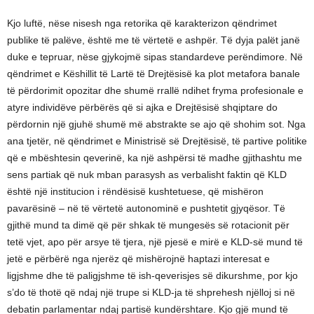
Kjo luftë, nëse nisesh nga retorika që karakterizon qëndrimet
publike të palëve, është me të vërtetë e ashpër. Të dyja palët janë
duke e tepruar, nëse gjykojmë sipas standardeve perëndimore. Në
qëndrimet e Këshillit të Lartë të Drejtësisë ka plot metafora banale
të përdorimit opozitar dhe shumë rrallë ndihet fryma profesionale e
atyre individëve përbërës që si ajka e Drejtësisë shqiptare do
përdornin një gjuhë shumë më abstrakte se ajo që shohim sot. Nga
ana tjetër, në qëndrimet e Ministrisë së Drejtësisë, të partive politike
që e mbështesin qeverinë, ka një ashpërsi të madhe gjithashtu me
sens partiak që nuk mban parasysh as verbalisht faktin që KLD
është një institucion i rëndësisë kushtetuese, që mishëron
pavarësinë – në të vërtetë autonominë e pushtetit gjyqësor. Të
gjithë mund ta dimë që për shkak të mungesës së rotacionit për
tetë vjet, apo për arsye të tjera, një pjesë e mirë e KLD-së mund të
jetë e përbërë nga njerëz që mishërojnë haptazi interesat e
ligjshme dhe të paligjshme të ish-qeverisjes së dikurshme, por kjo
s’do të thotë që ndaj një trupe si KLD-ja të shprehesh njëlloj si në
debatin parlamentar ndaj partisë kundërshtare. Kjo gjë mund të