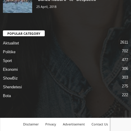
25 April, 2018
POPULAR CATEGORY
2611
Aktualitet
702
Politike
477
Sport
306
Ekonomi
303
ShowBiz
275
Shendetesi
222
Bota
Disclaimer
Privacy
Advertisement
Contact Us