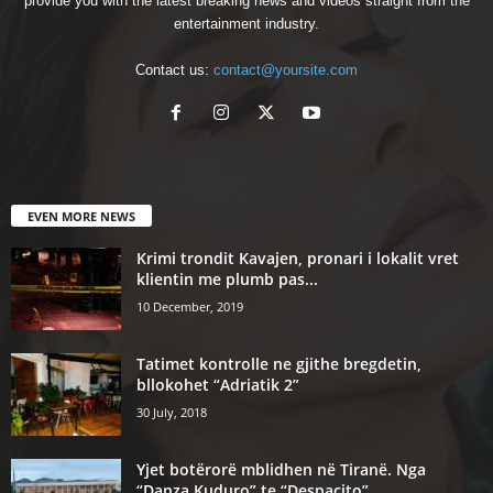
provide you with the latest breaking news and videos straight from the
entertainment industry.
Contact us:
contact@yoursite.com
EVEN MORE NEWS
Krimi trondit Kavajen, pronari i lokalit vret
klientin me plumb pas...
10 December, 2019
Tatimet kontrolle ne gjithe bregdetin,
bllokohet “Adriatik 2”
30 July, 2018
Yjet botërorë mblidhen në Tiranë. Nga
“Danza Kuduro” te “Despacito”