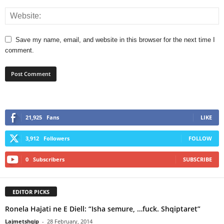
Save my name, email, and website in this browser for the next time I
comment.
21,925
Fans
LIKE
3,912
Followers
FOLLOW
0
Subscribers
SUBSCRIBE
EDITOR PICKS
Ronela Hajati ne E Diell: “Isha semure, …fuck. Shqiptaret”
Lajmetshqip
-
28 February, 2014