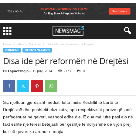
Home
Mentor Nazarko
Disa ide për reformën në Drejtësi
OPINIONE
MENTOR NAZARKO
Disa ide për reformën në Drejtësi
By
Lajmetshqip
-
15 July, 2014
2173
0
Siç njoftuan gjerësisht mediat, lufta midis Këshillit të Lartë të
Drejtësisë dhe pushtetit ekzekutiv, apo respektivisht partive që janë
përfaqësuar në qeveri, vazhdoi edhe dje. E quajmë luftë pasi ajo në
fakt është një tërësi betejash për çështje të ndryshme që vijon prej
kur në qeveri ka ardhur e majta.