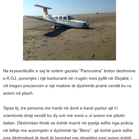
Ne kryeartikullin e saj te sotem gazeta “Panorama” boton deshmine
e A.GJ, punonjës i një karburanti në rrugën mes pyllit në Divjakë, i
cili tregon prezencën e një makine të dyshimtë pranë vendit ku ra
avioni në plazh.
Sipas tij, tre persona me hartë në dorë e kanë pyetur që t’i
orientonte drejt vendit ku dy orë më vonë u ul avioni me pilotin
italian. Dëshmitari thotë se është marrë në pyetje edhe nga policia
në lidhje me automjetin e dyshimtë tip “Benz”, që është parë edhe
nga dëshmitarë të tjerë të largohet me shpejtësi pasi avioni është