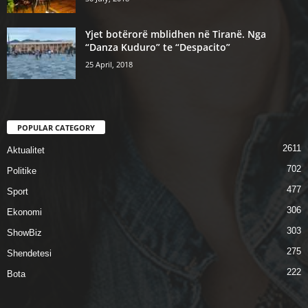
Yjet botërorë mblidhen në Tiranë. Nga
“Danza Kuduro” te “Despacito”
25 April, 2018
POPULAR CATEGORY
2611
Aktualitet
702
Politike
477
Sport
306
Ekonomi
303
ShowBiz
275
Shendetesi
222
Bota