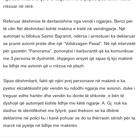
rrëzuar në rërë.
Referuar dëshmive të deritanishme nga vendi i ngjarjes, Benzi për
të cilin flet dëshmitari është makina e tretë në vendngjarje. Një
automjet iu bllokua Saimir Bajramit, ndërsa i arrestuari ka deklaruar
se pranë avionit priste dhe një “Volskvagen Pasat”. Në një intervistë
për gazetën “Panorama”, punonjësi i karburantit që ka komunikuar
me 3 persona të dyshimtë, shpjegon arsyet që sipas tij kjo makinë
ka lidhje me avionin që u rrëzua në plazh.
Sipas dëshmitarit, fakti që njëri prej personave në makinë e ka
pyetur ekzaktësisht për vendin ku ndodhi ngjarja me avionin, duke i
treguar edhe hartën dhe vendin ku donte të shkonte, e bën të
dyshojë që automjeti kishte lidhje me këtë ngjarje. A. Gj. nuk ka
dashur të identifikohet me fytyrë, pasi thekson se ka dhënë
deklarime në polici ku i kanë pohuar se do ta thërrasin sërish për ta
marrë në pyetje në lidhje me makinën.