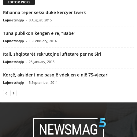
EDITOR PICKS
Rihanna teper seksi duke kercyer twerk
Lajmetshqip
-
8 August, 2015
Tuna publikon kengen e re, “Babe”
Lajmetshqip
-
15 February, 2014
Itali, shqiptarët rekrutojne luftetare per ne Siri
Lajmetshqip
-
23 January, 2015
Korçë, aksident me pasojë vdekjen e një 75-vjeçari
Lajmetshqip
-
5 September, 2011