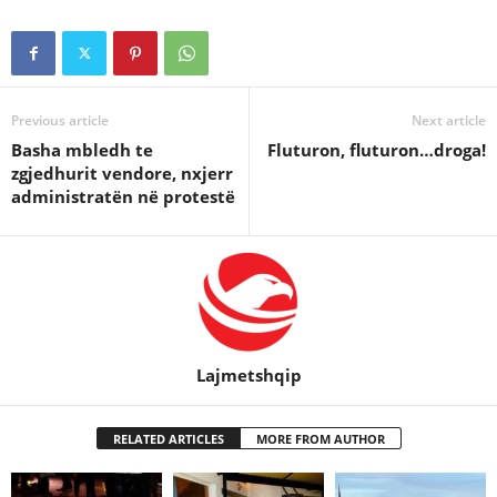
Previous article
Next article
Basha mbledh te
Fluturon, fluturon…droga!
zgjedhurit vendore, nxjerr
administratën në protestë
Lajmetshqip
RELATED ARTICLES
MORE FROM AUTHOR