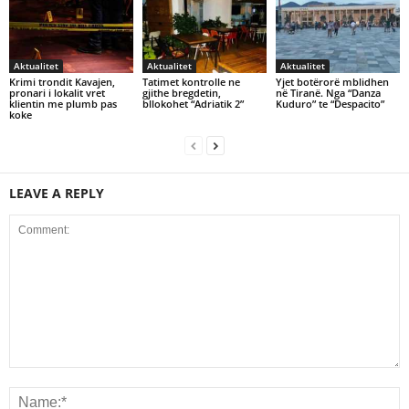
Aktualitet
Aktualitet
Aktualitet
Krimi trondit Kavajen,
Tatimet kontrolle ne
Yjet botërorë mblidhen
pronari i lokalit vret
gjithe bregdetin,
në Tiranë. Nga “Danza
klientin me plumb pas
bllokohet “Adriatik 2”
Kuduro” te “Despacito”
koke
LEAVE A REPLY