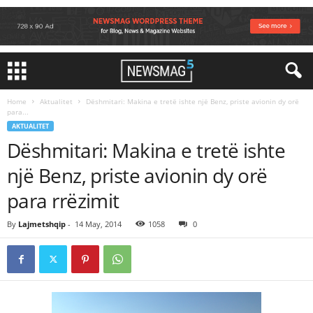
Home
Aktualitet
Dëshmitari: Makina e tretë ishte një Benz, priste avionin dy orë
para...
AKTUALITET
Dëshmitari: Makina e tretë ishte
një Benz, priste avionin dy orë
para rrëzimit
By
Lajmetshqip
-
14 May, 2014
1058
0