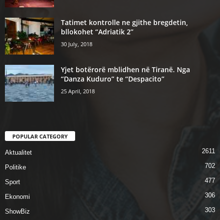
Tatimet kontrolle ne gjithe bregdetin,
bllokohet “Adriatik 2”
30 July, 2018
Yjet botërorë mblidhen në Tiranë. Nga
“Danza Kuduro” te “Despacito”
25 April, 2018
POPULAR CATEGORY
2611
Aktualitet
702
Politike
477
Sport
306
Ekonomi
303
ShowBiz