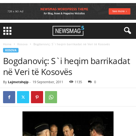
Home
Kosova
Bogdanoviç: S`i heqim barrikadat në Veri të Kosovës
KOSOVA
Bogdanoviç: S`i heqim barrikadat
në Veri të Kosovës
By
Lajmetshqip
-
19 September, 2011
1135
0