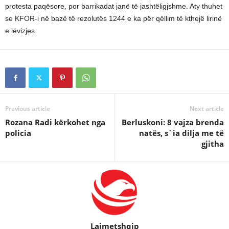
protesta paqësore, por barrikadat janë të jashtëligjshme. Aty thuhet
se KFOR-i në bazë të rezolutës 1244 e ka për qëllim të kthejë lirinë
e lëvizjes.
Previous article
Next article
Rozana Radi kërkohet nga
Berluskoni: 8 vajza brenda
policia
natës, s`ia dilja me të
gjitha
Lajmetshqip