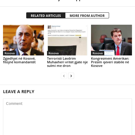
RELATED ARTICLES
MORE FROM AUTHOR
Kosova
Kosova
Kosova
Zgjedhjet në Kosovë,
Terroristi Lavdrim
Kongresmeni Amerikan:
fitojnë komandantët
Muhaxheri vritet gjate nje
Presim qeveri stabile në
sulmi me dron
Kosove
LEAVE A REPLY