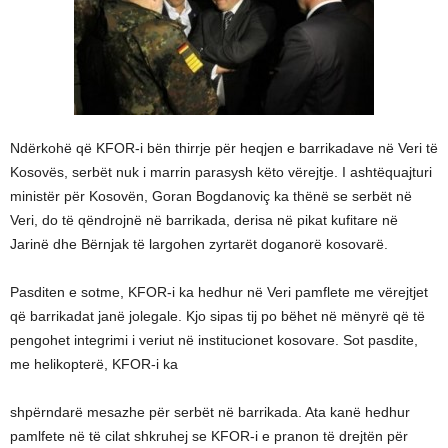
Ndërkohë që KFOR-i bën thirrje për heqjen e barrikadave në Veri të
Kosovës, serbët nuk i marrin parasysh këto vërejtje. I ashtëquajturi
ministër për Kosovën, Goran Bogdanoviç ka thënë se serbët në
Veri, do të qëndrojnë në barrikada, derisa në pikat kufitare në
Jarinë dhe Bërnjak të largohen zyrtarët doganorë kosovarë.
Pasditen e sotme, KFOR-i ka hedhur në Veri pamflete me vërejtjet
që barrikadat janë jolegale. Kjo sipas tij po bëhet në mënyrë që të
pengohet integrimi i veriut në institucionet kosovare. Sot pasdite,
me helikopterë, KFOR-i ka
shpërndarë mesazhe për serbët në barrikada. Ata kanë hedhur
pamlfete në të cilat shkruhej se KFOR-i e pranon të drejtën për