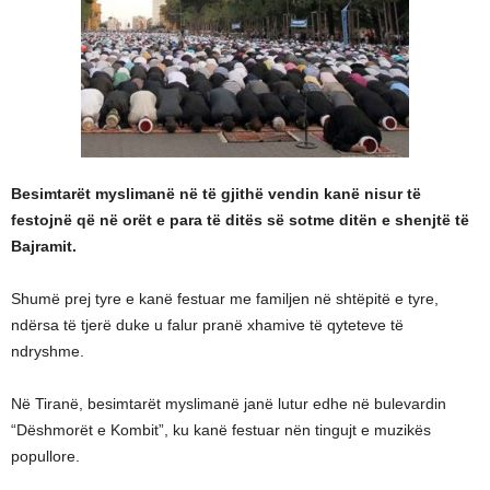
Besimtarët myslimanë në të gjithë vendin kanë nisur të
festojnë që në orët e para të ditës së sotme ditën e shenjtë të
Bajramit.
Shumë prej tyre e kanë festuar me familjen në shtëpitë e tyre,
ndërsa të tjerë duke u falur pranë xhamive të qyteteve të
ndryshme.
Në Tiranë, besimtarët myslimanë janë lutur edhe në bulevardin
“Dëshmorët e Kombit”, ku kanë festuar nën tingujt e muzikës
popullore.