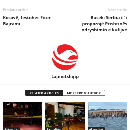
Previous article
Next article
Kosovë, festohet Fiter
Busek: Serbia t`i
Bajrami
propozojë Prishtinës
ndryshimin e kufijve
Lajmetshqip
RELATED ARTICLES
MORE FROM AUTHOR
Aktualitet
Aktualitet
Aktualitet