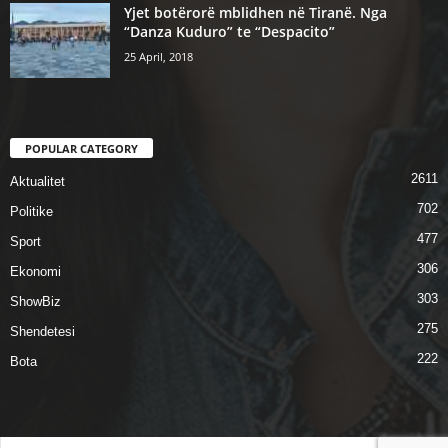
Yjet botërorë mblidhen në Tiranë. Nga
“Danza Kuduro” te “Despacito”
25 April, 2018
POPULAR CATEGORY
2611
Aktualitet
702
Politike
477
Sport
306
Ekonomi
303
ShowBiz
275
Shendetesi
222
Bota