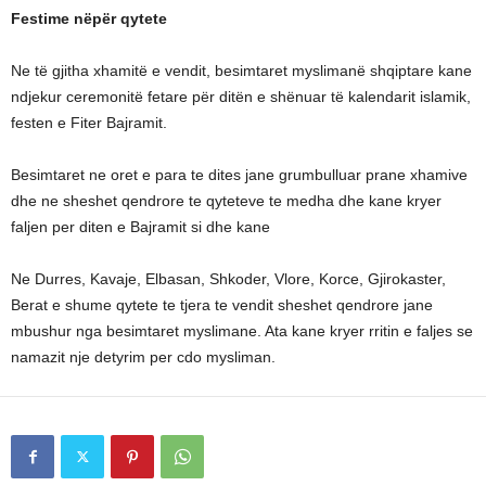
Festime nëpër qytete
Ne të gjitha xhamitë e vendit, besimtaret myslimanë shqiptare kane
ndjekur ceremonitë fetare për ditën e shënuar të kalendarit islamik,
festen e Fiter Bajramit.
Besimtaret ne oret e para te dites jane grumbulluar prane xhamive
dhe ne sheshet qendrore te qyteteve te medha dhe kane kryer
faljen per diten e Bajramit si dhe kane
Ne Durres, Kavaje, Elbasan, Shkoder, Vlore, Korce, Gjirokaster,
Berat e shume qytete te tjera te vendit sheshet qendrore jane
mbushur nga besimtaret myslimane. Ata kane kryer rritin e faljes se
namazit nje detyrim per cdo mysliman.