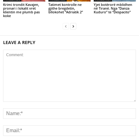
Krimi trondit Kavajen,
Tatimet kontrolle ne
Yjet botërorë mblidhen
pronari i lokalit vret
gjithe bregdetin,
në Tiranë. Nga “Danza
klientin me plumb pas
bllokohet “Adriatik 2”
Kuduro” te “Despacito”
koke
LEAVE A REPLY