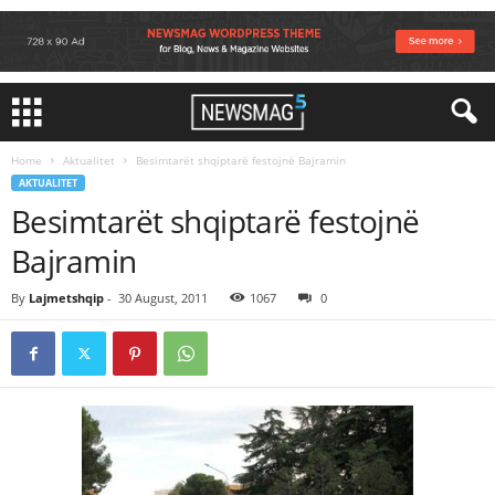
Home
Aktualitet
Besimtarët shqiptarë festojnë Bajramin
AKTUALITET
Besimtarët shqiptarë festojnë
Bajramin
By
Lajmetshqip
-
30 August, 2011
1067
0