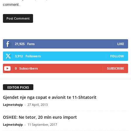
comment.
21,925
Fans
LIKE
3,912
Followers
FOLLOW
0
Subscribers
SUBSCRIBE
EDITOR PICKS
Gjendet nje nga copat e avionit te 11-Shtatorit
Lajmetshqip
-
27 April, 2013
OSHEE: Ne tetor, 20 mln euro import
Lajmetshqip
-
11 September, 2017