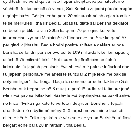
dy ditësh, në vend që t’u fliste hapur shqiptarëve për situatën e
vështirë të ekonomisë së vendit, Sali Berisha zgjodhi përsëri rrugën
e gënjeshtrës. Gënjeu edhe para 20 minutash në shfaqjen komike
të së mërkurës”, tha Ilir Beqja. Sipas tij, gjatë saj Berisha deklaroi
se borxhi publik në vitin 2005 ka qenë 70 për qind kur vetë
informacioni zyrtar i Ministrisë së Financave thotë se ka qenë 57
për qind. gjithashtu Beqja hodhi poshtë shifrën e deklaruar nga
Berisha se fondi i pensioneve është 109 miliardë lekë, kur sipas tij
ai është 75 miliardë lekë. “Sot duam të përsërisim se është
kriminale t’u japësh pensionistëve shtesë më pak se inflacioni dhe
t’u japësh personave me aftësi të kufizuar 2 mijë lekë më pak se
detyrimi ligjor”, tha Beqja. Beqja ka denoncuar edhe faktin se Sali
Berisha nuk tregon se në 6 muajt e parë të ardhurat tatimore janë
rritur më pak se inflacioni, dëshmia më kuptimplotë se vendi është
në krizë. “Frika nga këto të vërteta i detyruan Berishën, Topallin
dhe Boden të mbyllin në mënyrë të turpshme votimin e buxhetit
ditën e hënë. Frika nga këto të vërteta e detyruan Berishën të flasë
përçart edhe para 20 minutash”, tha Beqja.