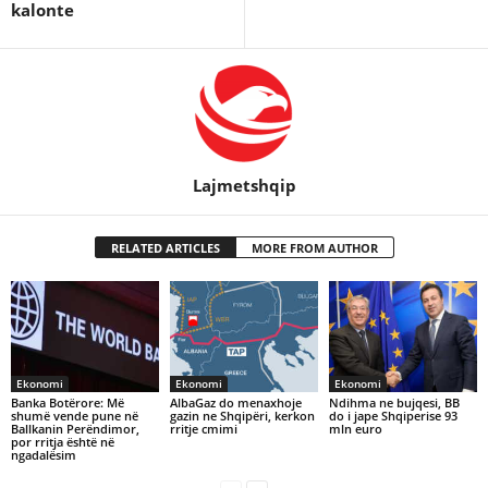
kalonte
Lajmetshqip
RELATED ARTICLES
MORE FROM AUTHOR
Ekonomi
Ekonomi
Ekonomi
Banka Botërore: Më
AlbaGaz do menaxhoje
Ndihma ne bujqesi, BB
shumë vende pune në
gazin ne Shqipëri, kerkon
do i jape Shqiperise 93
Ballkanin Perëndimor,
rritje cmimi
mln euro
por rritja është në
ngadalësim