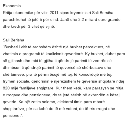
Ekonomia
Rritja ekonomike për vitin 2011 sipas kryeministri Sali Bersiha
parashikohet të jetë 5 për qind. Janë dhe 3.2 miliard euro grande
dhe kredi për 3 vitet që vijnë.
Sali Berisha
“Buxheti i vitit të ardhshëm është një buxhet përcaktues, në
zbatimin e programit të koalicionit qeveritarë. Ky buxhet, duhet para
së gjithash dhe mbi të gjitha ti qëndrojë parimit të zemrës së
dhimbsur, ti qëndrojë parimit të qeverisë së shërbesave dhe
shërbimeve, pra të përmirësojë më tej, të konsolidojë më tej,
frymën sociale, qëndrimin e njerëzishëm të qeverisë shqiptare ndaj
820 mijë familjeve shqiptare. Kur them këtë, kam parasysh se rritja
e rrogave dhe pensioneve, do të jetë sërish në axhrndën e kësaj
qeverie. Ka një zotim solemn, elektoral timin para mbarë
shqiptarëve, për sa kohë do të më votoni, do të rris rrogat dhe
pensionet”.