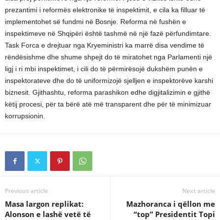
prezantimi i reformës elektronike të inspektimit, e cila ka filluar të
implementohet së fundmi në Bosnje. Reforma në fushën e
inspektimeve në Shqipëri është tashmë në një fazë përfundimtare.
Task Forca e drejtuar nga Kryeministri ka marrë disa vendime të
rëndësishme dhe shume shpejt do të miratohet nga Parlamenti një
ligj i ri mbi inspektimet, i cili do të përmirësojë dukshëm punën e
inspektorateve dhe do të uniformizojë sjelljen e inspektorëve karshi
biznesit. Gjithashtu, reforma parashikon edhe digjitalizimin e gjithë
këtij procesi, për ta bërë atë më transparent dhe për të minimizuar
korrupsionin.
Previous article
Next article
Masa largon replikat:
Mazhoranca i qëllon me
Alonson e lashë vetë të
“top” Presidentit Topi