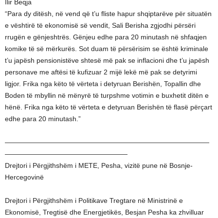
Ilir Beqja
“Para dy ditësh, në vend që t’u fliste hapur shqiptarëve për situatën
e vështirë të ekonomisë së vendit, Sali Berisha zgjodhi përsëri
rrugën e gënjeshtrës. Gënjeu edhe para 20 minutash në shfaqjen
komike të së mërkurës. Sot duam të përsërisim se është kriminale
t’u japësh pensionistëve shtesë më pak se inflacioni dhe t’u japësh
personave me aftësi të kufizuar 2 mijë lekë më pak se detyrimi
ligjor. Frika nga këto të vërteta i detyruan Berishën, Topallin dhe
Boden të mbyllin në mënyrë të turpshme votimin e buxhetit ditën e
hënë. Frika nga këto të vërteta e detyruan Berishën të flasë përçart
edhe para 20 minutash.”
——————————————————————————————
——————————————————
Drejtori i Përgjithshëm i METE, Pesha, vizitë pune në Bosnje-
Hercegovinë
Drejtori i Përgjithshëm i Politikave Tregtare në Ministrinë e
Ekonomisë, Tregtisë dhe Energjetikës, Besjan Pesha ka zhvilluar