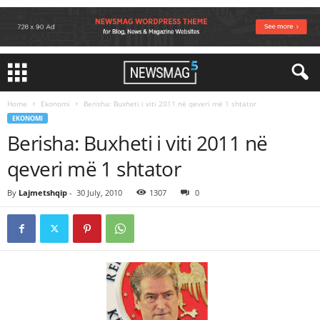
Home
Ekonomi
Berisha: Buxheti i viti 2011 në qeveri më 1 shtator
EKONOMI
Berisha: Buxheti i viti 2011 në
qeveri më 1 shtator
By
Lajmetshqip
-
30 July, 2010
1307
0