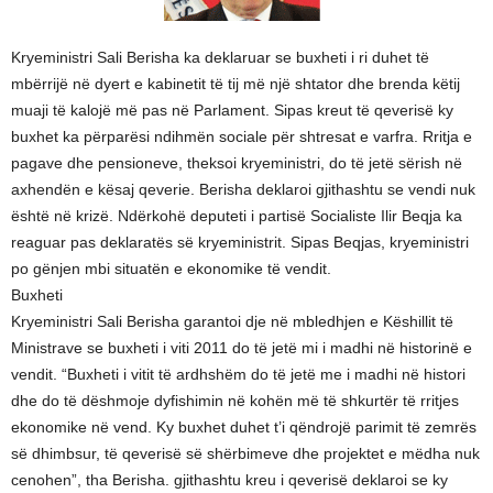
Kryeministri Sali Berisha ka deklaruar se buxheti i ri duhet të
mbërrijë në dyert e kabinetit të tij më një shtator dhe brenda këtij
muaji të kalojë më pas në Parlament. Sipas kreut të qeverisë ky
buxhet ka përparësi ndihmën sociale për shtresat e varfra. Rritja e
pagave dhe pensioneve, theksoi kryeministri, do të jetë sërish në
axhendën e kësaj qeverie. Berisha deklaroi gjithashtu se vendi nuk
është në krizë. Ndërkohë deputeti i partisë Socialiste Ilir Beqja ka
reaguar pas deklaratës së kryeministrit. Sipas Beqjas, kryeministri
po gënjen mbi situatën e ekonomike të vendit.
Buxheti
Kryeministri Sali Berisha garantoi dje në mbledhjen e Këshillit të
Ministrave se buxheti i viti 2011 do të jetë mi i madhi në historinë e
vendit. “Buxheti i vitit të ardhshëm do të jetë me i madhi në histori
dhe do të dëshmoje dyfishimin në kohën më të shkurtër të rritjes
ekonomike në vend. Ky buxhet duhet t’i qëndrojë parimit të zemrës
së dhimbsur, të qeverisë së shërbimeve dhe projektet e mëdha nuk
cenohen”, tha Berisha. gjithashtu kreu i qeverisë deklaroi se ky