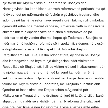
një takim me Kryeministrin e Federatës së Bosnjes dhe
Hercegovinës, ku kanë biseduar rreth reformave të përbashkëta që
të dy vendet po ndërmarrin në fushën e çështjeve tregtare, dhe
sidomos në fushën e reformave rregullatorë. Takimi, i cili u mbulua
gjerësisht edhe nga mediat vendase, u fokusua rreth mundësive të
shkëmbimit të eksperiencave në fushën e reformave që po
ndërmarrin të dy vendet dhe mbi hapat që Federata e Bosnjës ka
ndërmarrë në fushën e reformës së inspektimit, sidomos në pjesën
e digjitalizimit të sistemit të inspektimit. Ndrkohë drejtori i
Përgjithshëm i METE-s, Pesha ndodhet prej dy ditësh në Bosnje
dhe Hercegovinë, në krye të një delegacioni ndërministror të
Republikës së Shqipërisë, i cili po viziton një seri institucionesh, për
tu njohur nga afër me reformën që ky vend ka ndërmarrë në
sektorin e inspektimit. Gjatë qëndrimit në Bosnje delegacioni është
takuar me Kryeministrin e Federatës, me Drejtorin e Institucionit
Qendror të Inspektimit, me Drejtoreshën e Agjencisë për
Mbikqyrjen e Tregut dhe me drejtues të tjerë të lartë, të cilët i kanë
shpjeguar nga afër se si është ndërmarrë reforma dhe cilat janë
disa prej përfitimeve nga kjo reformë. Pjesë e vizitës ishte edhe