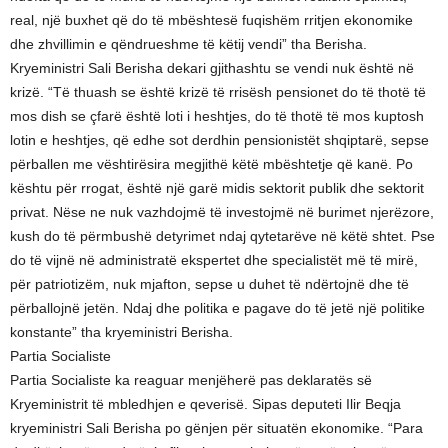
real, një buxhet që do të mbështesë fuqishëm rritjen ekonomike
dhe zhvillimin e qëndrueshme të këtij vendi” tha Berisha.
Kryeministri Sali Berisha dekari gjithashtu se vendi nuk është në
krizë. “Të thuash se është krizë të rrisësh pensionet do të thotë të
mos dish se çfarë është loti i heshtjes, do të thotë të mos kuptosh
lotin e heshtjes, që edhe sot derdhin pensionistët shqiptarë, sepse
përballen me vështirësira megjithë këtë mbështetje që kanë. Po
kështu për rrogat, është një garë midis sektorit publik dhe sektorit
privat. Nëse ne nuk vazhdojmë të investojmë në burimet njerëzore,
kush do të përmbushë detyrimet ndaj qytetarëve në këtë shtet. Pse
do të vijnë në administratë ekspertet dhe specialistët më të mirë,
për patriotizëm, nuk mjafton, sepse u duhet të ndërtojnë dhe të
përballojnë jetën. Ndaj dhe politika e pagave do të jetë një politike
konstante” tha kryeministri Berisha.
Partia Socialiste
Partia Socialiste ka reaguar menjëherë pas deklaratës së
Kryeministrit të mbledhjen e qeverisë. Sipas deputeti Ilir Beqja
kryeministri Sali Berisha po gënjen për situatën ekonomike. “Para