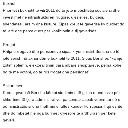
Buxheti
Prioritet i buxhetit të viti 2011 do te jete mbështetja sociale si dhe
investimet në infrastrukturën rrugore, ujësjellës, bujqësi,
shëndetësi, arsim dhe kulturë. Sipas kreut të qeverisë ky buxhet do
të jetë dhe përcaktues për koalicionin e tij qeverisës.
Rrogat
Rritja e rrogave dhe pensioneve sipas kryeministrit Berisha do të
jetë sërish në axhendën e buxhetit të 2011. Sipas Berishës “ka një
zotim solemn, elektoral timin para mbarë shqiptarëve, përsa kohë
do të më votoni, do të rris rrogat dhe pensionet”.
Shkurtimet
Kreu i qeverisë Berisha kërkoi studimin e të gjitha mundësive për
shkurtime të tjera administrative, pa cenuar aspak veprimtarinë e
administratës si dhe thellimin e luftës kundër korrupsionit që është
dhe do mbetet një nga burimet kryesore të ardhurash për këtë
qeveri.