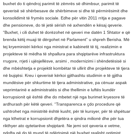
buxhet do ti qëndroj parimit të zëmrës së dhimbsur, parimit të
qeverisë së shërbesave de shërbimeve si dhe të përmirësimit dhe
konsolidimit të frymës sociale. Edhe për vitin 2011 rritja e pagave
dhe pensioneve, do të jetë sërish në axhendën e kësaj qeverie.
“Buxhet, i cili duhet të dorëzohet në qeveri me datën 1 Shtator e që
brenda këtij muaji të dërgohet në Parlament” u shpreh Berisha. Më
tej kryeministri kërkoi nga ministrat e kabinetit të tij, realizimin e
projekteve të mëdha të shpallura para shqiptarëve infrastruktura
rrugore, rrjeti i ujësjellësve, arsimi , modernizimi i shëndetësisë si
dhe mbështetja e projektit kombëtar të ullirit dhe projekteve të tjera
në bujqësi. Kreu i qeverisë kërkoi gjithashtu studimin e të gjitha
mundësive për shkurtime të tjera administrative, pa cënuar aspak
veprimtarinë e administratës si dhe thellimin e luftës kundër
korrupsionit që është dhe do mbetet një nga burimet kryesore të
ardhurash për këtë qeveri. “Transparenca e çdo procedure që
ushtrohet nga ministritë është kusht, për të kursyer, për të shpëtuar
nga kthetrat e korrupsionit dhjetëra e qindra milionë dhe për tua
rikthyer ato qytetarëve shqiptarë. Ne jemi sot qeveria e vetme,
ndofta që do të mund të ndërtojmë një buxhet realisht optimist,