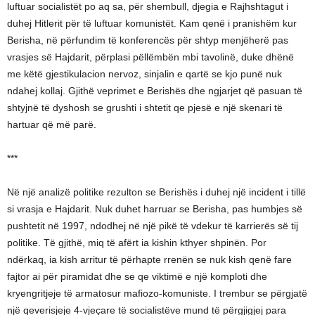
luftuar socialistët po aq sa, për shembull, djegia e Rajhshtagut i
duhej Hitlerit për të luftuar komunistët. Kam qenë i pranishëm kur
Berisha, në përfundim të konferencës për shtyp menjëherë pas
vrasjes së Hajdarit, përplasi pëllëmbën mbi tavolinë, duke dhënë
me këtë gjestikulacion nervoz, sinjalin e qartë se kjo punë nuk
ndahej kollaj. Gjithë veprimet e Berishës dhe ngjarjet që pasuan të
shtyjnë të dyshosh se grushti i shtetit qe pjesë e një skenari të
hartuar që më parë.
***
Në një analizë politike rezulton se Berishës i duhej një incident i tillë
si vrasja e Hajdarit. Nuk duhet harruar se Berisha, pas humbjes së
pushtetit në 1997, ndodhej në një pikë të vdekur të karrierës së tij
politike. Të gjithë, miq të afërt ia kishin kthyer shpinën. Por
ndërkaq, ia kish arritur të përhapte rrenën se nuk kish qenë fare
fajtor ai për piramidat dhe se qe viktimë e një komploti dhe
kryengritjeje të armatosur mafiozo-komuniste. I trembur se përgjatë
një qeverisjeje 4-vjeçare të socialistëve mund të përgjigjej para