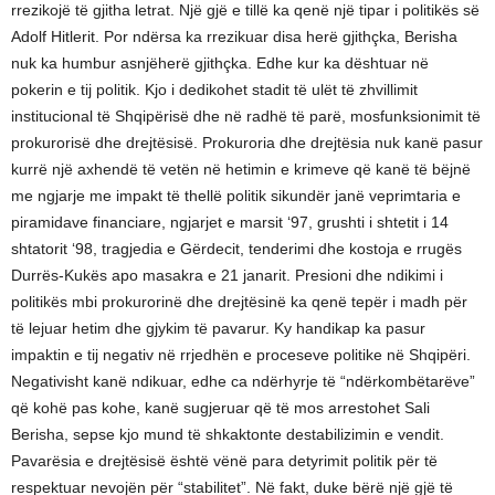
rrezikojë të gjitha letrat. Një gjë e tillë ka qenë një tipar i politikës së
Adolf Hitlerit. Por ndërsa ka rrezikuar disa herë gjithçka, Berisha
nuk ka humbur asnjëherë gjithçka. Edhe kur ka dështuar në
pokerin e tij politik. Kjo i dedikohet stadit të ulët të zhvillimit
institucional të Shqipërisë dhe në radhë të parë, mosfunksionimit të
prokurorisë dhe drejtësisë. Prokuroria dhe drejtësia nuk kanë pasur
kurrë një axhendë të vetën në hetimin e krimeve që kanë të bëjnë
me ngjarje me impakt të thellë politik sikundër janë veprimtaria e
piramidave financiare, ngjarjet e marsit ‘97, grushti i shtetit i 14
shtatorit ‘98, tragjedia e Gërdecit, tenderimi dhe kostoja e rrugës
Durrës-Kukës apo masakra e 21 janarit. Presioni dhe ndikimi i
politikës mbi prokurorinë dhe drejtësinë ka qenë tepër i madh për
të lejuar hetim dhe gjykim të pavarur. Ky handikap ka pasur
impaktin e tij negativ në rrjedhën e proceseve politike në Shqipëri.
Negativisht kanë ndikuar, edhe ca ndërhyrje të “ndërkombëtarëve”
që kohë pas kohe, kanë sugjeruar që të mos arrestohet Sali
Berisha, sepse kjo mund të shkaktonte destabilizimin e vendit.
Pavarësia e drejtësisë është vënë para detyrimit politik për të
respektuar nevojën për “stabilitet”. Në fakt, duke bërë një gjë të