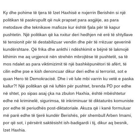
Ky dhe pohime të tjera të Izet Haxhisë e nxjerrin Berishën si një
politikan të paskrupullt që nuk prapset para asgjëje, as para
metodave dhe teknikave mafioze kur është fjala për të kapur
pushtetin. Një politikan që ka nxitur deri hedhjen në erë të shtyllave
të tensionit për të destabilizuar vendin dhe për të rrëzuar qeverinë
kundërshtare. Që frika dhe ankthi i ndëshkimit e bëjnë të lakmojë
kthimin me aq urgjencë nën strehën mbrojtëse të pushtetit, sa të
mos ndalet as para viktimizimit të një bashkëpunëtori të afërt, të
cilin edhe pse e kish denoncuar dikur deri edhe si terrorist, sot e
quan Hero të Demokracisë. Dhe i vë lule mbi varrin ku vetë e paska
kallur?! Një politikan që në luftën për pushtet, brenda PD por edhe
në shtet, po sipas asaj çka na zbulon Haxhia, është mbështetur
edhe në kriminelë, sigurimsa, të inkriminuar të diktaturës komuniste
por edhe të periudhës post-diktatoriale. Akuza që i kanë formuluar
më parë edhe të tjerë kundër Berishës, për shembull Arben Imami,
por që sot, i përsërit saktësisht ish-badigardi i tij, dikur aq besnik,
Izet Haxhia.