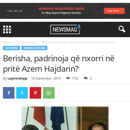
Home
Andrea Stefani
Berisha, padrinoja që nxorri në pritë Azem Hajdarin?
OPINIONE
ANDREA STEFANI
Berisha, padrinoja që nxorri në
pritë Azem Hajdarin?
By
Lajmetshqip
-
18 September, 2014
1752
2