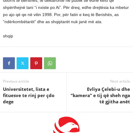
oborrit të Berishës, të deklaronte në publik se edhe këto që
shpërthejnë tani “i nxiste po Ai”. Për dreq, edhe drejtësia ka mbetur
po ajo që qe në vitin 1998. Por, për fatin e keq të Berishës, as
“ndërkombëtarët” dhe as shqiptarët nuk janë më ata.
shqip
Previous article
Next article
Universitetet, lista e
Evliya Çelebi-u dhe
fituesve te rinj per çdo
“kamera” e tij që sheh nga
dege
të gjitha anët