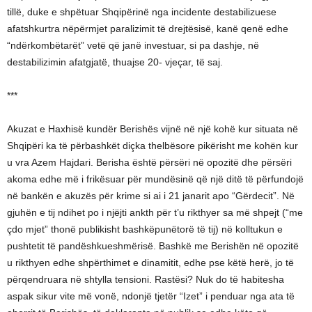
tillë, duke e shpëtuar Shqipërinë nga incidente destabilizuese
afatshkurtra nëpërmjet paralizimit të drejtësisë, kanë qenë edhe
“ndërkombëtarët” vetë që janë investuar, si pa dashje, në
destabilizimin afatgjatë, thuajse 20- vjeçar, të saj.
***
Akuzat e Haxhisë kundër Berishës vijnë në një kohë kur situata në
Shqipëri ka të përbashkët diçka thelbësore pikërisht me kohën kur
u vra Azem Hajdari. Berisha është përsëri në opozitë dhe përsëri
akoma edhe më i frikësuar për mundësinë që një ditë të përfundojë
në bankën e akuzës për krime si ai i 21 janarit apo “Gërdecit”. Në
gjuhën e tij ndihet po i njëjti ankth për t’u rikthyer sa më shpejt (“me
çdo mjet” thonë publikisht bashkëpunëtorë të tij) në kolltukun e
pushtetit të pandëshkueshmërisë. Bashkë me Berishën në opozitë
u rikthyen edhe shpërthimet e dinamitit, edhe pse këtë herë, jo të
përqendruara në shtylla tensioni. Rastësi? Nuk do të habitesha
aspak sikur vite më vonë, ndonjë tjetër “Izet” i penduar nga ata të