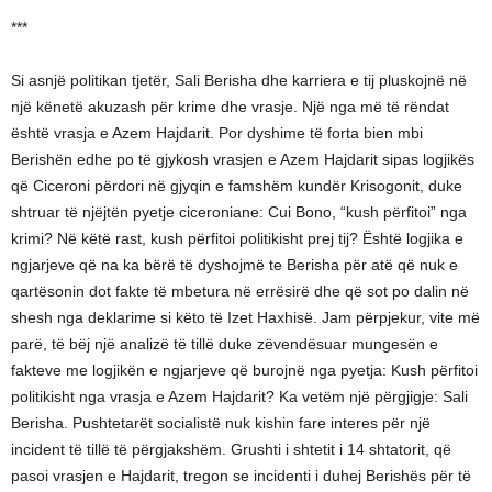
***
Si asnjë politikan tjetër, Sali Berisha dhe karriera e tij pluskojnë në
një kënetë akuzash për krime dhe vrasje. Një nga më të rëndat
është vrasja e Azem Hajdarit. Por dyshime të forta bien mbi
Berishën edhe po të gjykosh vrasjen e Azem Hajdarit sipas logjikës
që Ciceroni përdori në gjyqin e famshëm kundër Krisogonit, duke
shtruar të njëjtën pyetje ciceroniane: Cui Bono, “kush përfitoi” nga
krimi? Në këtë rast, kush përfitoi politikisht prej tij? Është logjika e
ngjarjeve që na ka bërë të dyshojmë te Berisha për atë që nuk e
qartësonin dot fakte të mbetura në errësirë dhe që sot po dalin në
shesh nga deklarime si këto të Izet Haxhisë. Jam përpjekur, vite më
parë, të bëj një analizë të tillë duke zëvendësuar mungesën e
fakteve me logjikën e ngjarjeve që burojnë nga pyetja: Kush përfitoi
politikisht nga vrasja e Azem Hajdarit? Ka vetëm një përgjigje: Sali
Berisha. Pushtetarët socialistë nuk kishin fare interes për një
incident të tillë të përgjakshëm. Grushti i shtetit i 14 shtatorit, që
pasoi vrasjen e Hajdarit, tregon se incidenti i duhej Berishës për të