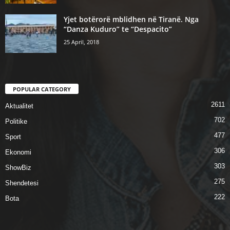
Yjet botërorë mblidhen në Tiranë. Nga
“Danza Kuduro” te “Despacito”
25 April, 2018
POPULAR CATEGORY
2611
Aktualitet
702
Politike
477
Sport
306
Ekonomi
303
ShowBiz
275
Shendetesi
222
Bota