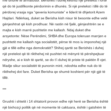
me dhunë të armatosur. Berishës i duhej kështu një pretekst i fortë
që do të justifikonte përdorimin e dhunës. Si një pretekst i tillë do të
përdorej vrasja nga “qeveria komuniste” e liderit të dhjetorit Azem
Hajdari. Ndërkaq, duket se Berisha kish nisur të besonte edhe vetë
gënjeshtrat që kish prodhuar. Në rastin në fjalë, gënjeshtrën se e
majta e kish marrë pushtetin me kallash. Ndaj duket dhe
arsyetonte: Nëse Perëndimi, SHBA dhe Europa toleruan marrjen e
pushtetit me kallash nga socialistët, përse të mos iu imponohej një
gjë e tillë edhe nga demokratët? Shihej qartë se Berishës i duhej
një pretekst që të rikthehej në pushtet në mënyrë të përshpejtuar
ndryshe, ai e kish të qartë, se do t’i duhej të priste të paktën 8 vjet.
Madje sikur socialistët të punonin mirë, ndoshta edhe nuk do të
rikthehej dot fare. Duket Berisha qe shumë koshient për një gjë të
tillë.
***
Grushti i shtetit i 14 shtatorit provon edhe një herë se Berisha është
një bixhozçi politik që në momente të caktuara, është i gatshëm të