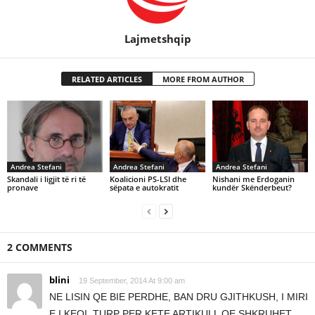
Lajmetshqip
RELATED ARTICLES
MORE FROM AUTHOR
Andrea Stefani
Andrea Stefani
Andrea Stefani
Skandali i ligjit të ri të
Koalicioni PS-LSI dhe
Nishani me Erdoganin
pronave
sëpata e autokratit
kundër Skënderbeut?
2 COMMENTS
blini
19 September, 2014 At 9:00 am
NE LISIN QE BIE PERDHE, BAN DRU GJITHKUSH, I MIRI
E I KEQI. TURP PER KETE ARTIKULL QE SHKRUHET