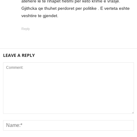
atehere le te rihapet hetimi per keto krime e vrasje.
Gjithcka qe thuhet perdoret per politike . E verteta eshte
veshtire te gjendet.
Reply
LEAVE A REPLY