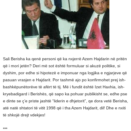
Sali Berisha ka qenë personi që ka nxjerrë Azem Hajdarin në pritën
që i mori jetën? Deri më sot është formuluar si akuzë politike, si
dyshim, por edhe si hipotezë e imponuar nga logjika e ngjarjeve që
pasuan vrasjen e Hajdarit. Por tashmë ajo po konfirmohet prej ish-
bashkëpunëtorëve të afërt të tij. Më i fundit është Izet Haxhia, ish-
kryebadigard i Berishës, që sapo ka pohuar publikisht se, edhe pse
e dinte se ç’e priste jashtë “liderin e dhjetorit”, qe dora vetë Berisha,
atë natë shtatori të vitit 1998 që i tha Azem Hajdarit, dil! Dhe e nxiti
të shkojë drejt vdekjes!
***