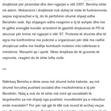
drejtësisë për piramidat dhe deri ngjarjet e vitit 1997, Berisha ishte
në alarm. Mekanizmi i drejtësisë nuk duhej të niste të funksiononte,
sepse ingranazhet e tij, do të përfshinin shumë shpejt edhe
Berishën vetë. Kjo shpjegon edhe reagimin e tij të ashpër dhe me
të gjithë energjitë kundër arrestimit të gjashtë drejtuesve të PD të
akuzuar për krime në ngjarjet e vitit ‘97. Protesta të shumta dhe të
egra me konfrontime me policinë u organizuan për ditë me radhë
shoqëruar edhe me hedhje bombash molotov mbi ndërtesat e
ministrive. Mesazhi qe i qartë. Nëse drejtësia do të guxonte të
vepronte, reagimi do të ishte lufta civile.
***
Ndërkaq Berisha e dinte sesa më shumë kohë kalonte, aq më
shumë forcohej pushteti socialist dhe rrezikshmëria e tij për
Berishën. Ndaj a nuk do të ishte më mirë që socialistët të
largoheshin sa më shpejt nga pushteti, mundësisht pa e mbushur
ende mandatin? Por për një gjë të tillë nuk mund të arrihej veçse