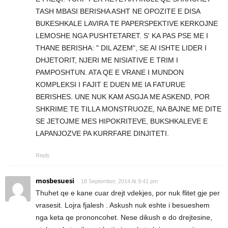
TASH MBASI BERISHA ASHT NE OPOZITE E DISA
BUKESHKALE LAVIRA TE PAPERSPEKTIVE KERKOJNE
LEMOSHE NGA PUSHTETARET. S' KA PAS PSE ME I
THANE BERISHA: " DIL AZEM", SE AI ISHTE LIDER I
DHJETORIT, NJERI ME NISIATIVE E TRIM I
PAMPOSHTUN. ATA QE E VRANE I MUNDON
KOMPLEKSI I FAJIT E DUEN ME IA FATURUE
BERISHES. UNE NUK KAM ASGJA ME ASKEND, POR
SHKRIME TE TILLA MONSTRUOZE, NA BAJNE ME DITE
SE JETOJME MES HIPOKRITEVE, BUKSHKALEVE E
LAPANJOZVE PA KURRFARE DINJITETI.
Reply
mosbesuesi
18 September, 2014 At 9:41 pm
Thuhet qe e kane cuar drejt vdekjes, por nuk flitet gje per
vrasesit. Lojra fjalesh . Askush nuk eshte i besueshem
nga keta qe prononcohet. Nese dikush e do drejtesine,