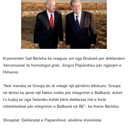
Kryeministri Sali Berisha ka reaguar sot nga Brukseli per deklaraten
‘kercenuese’ te homologut grek, Jorgos Papandreu per ngjarjen e
Himares.
“Nuk mendoj se Greqia do të mbajë një qëndrim bllokues. Greqia
në tërësi ka qenë një faktor nxitës për integrimin e Ballkanit, duhet
t’u kujtoj se nga Selaniku është bërë deklarata më e fortë
mbështetëse për integrimin e Ballkanit në BE”- ka thene Berisha.
Shoqatat: Deklaratat e Papandreut, aludime shoviniste