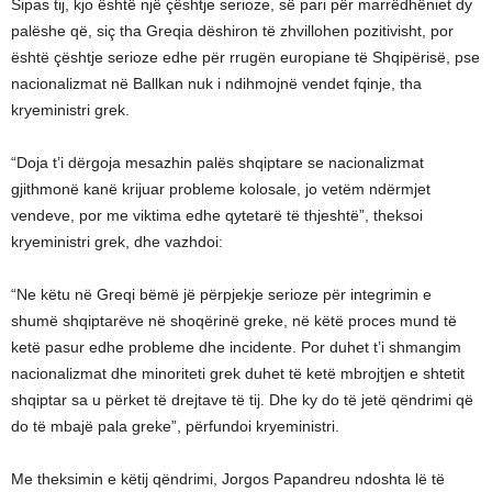
Sipas tij, kjo është një çështje serioze, së pari për marrëdhëniet dy
palëshe që, siç tha Greqia dëshiron të zhvillohen pozitivisht, por
është çështje serioze edhe për rrugën europiane të Shqipërisë, pse
nacionalizmat në Ballkan nuk i ndihmojnë vendet fqinje, tha
kryeministri grek.
“Doja t’i dërgoja mesazhin palës shqiptare se nacionalizmat
gjithmonë kanë krijuar probleme kolosale, jo vetëm ndërmjet
vendeve, por me viktima edhe qytetarë të thjeshtë”, theksoi
kryeministri grek, dhe vazhdoi:
“Ne këtu në Greqi bëmë jë përpjekje serioze për integrimin e
shumë shqiptarëve në shoqërinë greke, në këtë proces mund të
ketë pasur edhe probleme dhe incidente. Por duhet t’i shmangim
nacionalizmat dhe minoriteti grek duhet të ketë mbrojtjen e shtetit
shqiptar sa u përket të drejtave të tij. Dhe ky do të jetë qëndrimi që
do të mbajë pala greke”, përfundoi kryeministri.
Me theksimin e këtij qëndrimi, Jorgos Papandreu ndoshta lë të