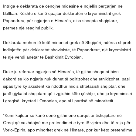
Intriga e deklarata qe cenojne miqesine e ndjellin perçarjen ne
Ballkan. Kështu e kanë quajtur deklaratën e kryeministrit grek
Papandreu, për ngjarjen e Himarës, disa shoqata shqiptare,
përmes një reagimi publik.
Deklarata mohon të ketë minoritet grek në Shqipëri, ndërsa shpreh
indinjatën për deklaratat shoviniste, të Papandreut, një kryeministri
të një vendi anëtar të Bashkimit Evropian.
Duke ju referuar ngjarjes së Himarës, të gjitha shoqatat bien
dakord se kjo ngjarje nuk duhet të politizohet dhe etnikizohet, pasi
sipas tyre ky aksident ka ndodhur midis shtetasish shqiptar, dhe
janë gjykatat shqiptare që i zgjidhin këto çështje, dhe jo kryeministri
i greqisë, kryetari i Omonias, apo ai i partisë së minoritetit.
“Kemi kujtuar se kanë qenë gjithmone qarqet antishqiptare në
Greqi që vazhdojnë me pretendimet e tyre të vjetra dhe të reja për
Vorio-Epirin, apo minoritet grek në Himarë, por kur këto pretendime