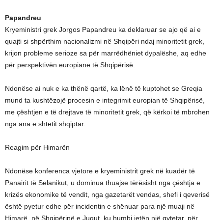
Papandreu
Kryeministri grek Jorgos Papandreu ka deklaruar se ajo që ai e
quajti si shpërthim nacionalizmi në Shqipëri ndaj minoritetit grek,
krijon probleme serioze sa për marrëdhëniet dypalëshe, aq edhe
për perspektivën europiane të Shqipërisë.
Ndonëse ai nuk e ka thënë qartë, ka lënë të kuptohet se Greqia
mund ta kushtëzojë procesin e integrimit europian të Shqipërisë,
me çështjen e të drejtave të minoritetit grek, që kërkoi të mbrohen
nga ana e shtetit shqiptar.
Reagim për Himarën
Ndonëse konferenca vjetore e kryeministrit grek në kuadër të
Panairit të Selanikut, u dominua thuajse tërësisht nga çështja e
krizës ekonomike të vendit, nga gazetarët vendas, shefi i qeverisë
është pyetur edhe për incidentin e shënuar para një muaji në
Himarë, në Shqipërinë e Jugut, ku humbi jetën një qytetar, për