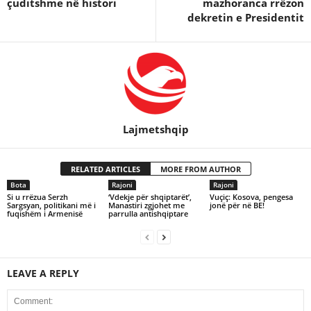
çuditshme në histori
mazhoranca rrëzon
dekretin e Presidentit
Lajmetshqip
RELATED ARTICLES
MORE FROM AUTHOR
Bota
Rajoni
Rajoni
Si u rrëzua Serzh
‘Vdekje për shqiptarët’,
Vuçiç: Kosova, pengesa
Sargsyan, politikani më i
Manastiri zgjohet me
jonë për në BE!
fuqishëm i Armenisë
parrulla antishqiptare
LEAVE A REPLY