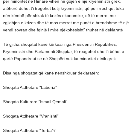
për minoritet në Himarë vihen në gojën e një kryeministri grek,
atëherë duhet t’i tregohet ketij kryeministri, që po i rreshqet toka
nën këmbë për shkak të krizës ekonomike, që të merret me
zgjidhjen e krizes dhe të mos merret me punët e brendshme të një
vendi sovran dhe fqinjë i mirë njëkohësisht” thuhet në deklaratë
Të gjitha shoqatat kanë kërkuar nga Presidenti i Republikës,
Kryeministri dhe Parlamenti Shqiptar, të reagohet dhe t’i bëhet e
qartë Papandreut se në Shqipëri nuk ka minoritet etnik grek
Disa nga shoqatat që kanë nënshkruar deklaratën:
Shoqata Atdhetare “Laberia”
Shoqata Kulturore “Ismail Qemali”
Shoqata Atdhetare “Vranishti”
Shoqata Atdhetare “Terba^i”