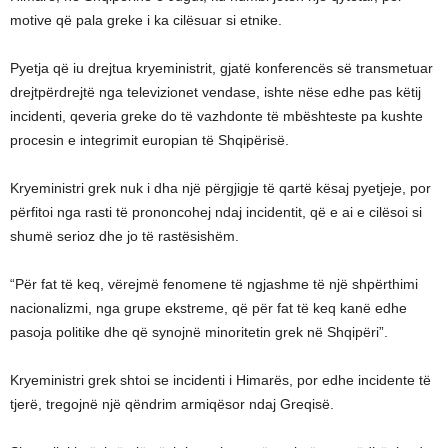
motive që pala greke i ka cilësuar si etnike.
Pyetja që iu drejtua kryeministrit, gjatë konferencës së transmetuar
drejtpërdrejtë nga televizionet vendase, ishte nëse edhe pas këtij
incidenti, qeveria greke do të vazhdonte të mbështeste pa kushte
procesin e integrimit europian të Shqipërisë.
Kryeministri grek nuk i dha një përgjigje të qartë kësaj pyetjeje, por
përfitoi nga rasti të prononcohej ndaj incidentit, që e ai e cilësoi si
shumë serioz dhe jo të rastësishëm.
“Për fat të keq, vërejmë fenomene të ngjashme të një shpërthimi
nacionalizmi, nga grupe ekstreme, që për fat të keq kanë edhe
pasoja politike dhe që synojnë minoritetin grek në Shqipëri”.
Kryeministri grek shtoi se incidenti i Himarës, por edhe incidente të
tjerë, tregojnë një qëndrim armiqësor ndaj Greqisë.