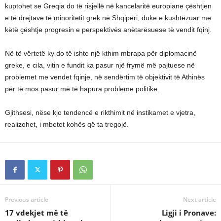
kuptohet se Greqia do të risjellë në kancelaritë europiane çështjen
e të drejtave të minoritetit grek në Shqipëri, duke e kushtëzuar me
këtë çështje progresin e perspektivës anëtarësuese të vendit fqinj.
Në të vërtetë ky do të ishte një kthim mbrapa për diplomacinë
greke, e cila, vitin e fundit ka pasur një frymë më pajtuese në
problemet me vendet fqinje, në sendërtim të objektivit të Athinës
për të mos pasur më të hapura probleme politike.
Gjithsesi, nëse kjo tendencë e rikthimit në instikamet e vjetra,
realizohet, i mbetet kohës që ta tregojë.
Previous article
Next article
17 vdekjet më të
Ligji i Pronave: