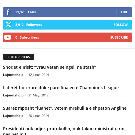
21,925
Fans
LIKE
3,912
Followers
FOLLOW
0
Subscribers
SUBSCRIBE
EDITOR PICKS
Shoqet e Irisit: “Vrau veten se ngeli ne stazh”
Lajmetshqip
-
12 June, 2014
Lideret boterore duke pare finalen e Champions League
Lajmetshqip
-
21 May, 2012
Suarez mposht “luanet”, vetem mrekullia e shpeton Angline
Lajmetshqip
-
20 June, 2014
Presidenti nuk ndjek protokollin, nuk takon ministrat e rinj
pas betimit