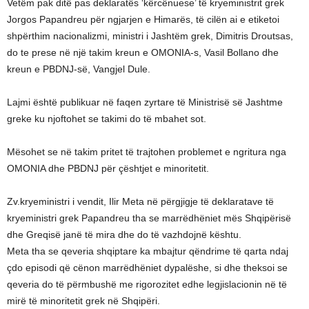
Vetëm pak ditë pas deklaratës ‘kërcënuese’ të kryeministrit grek
Jorgos Papandreu për ngjarjen e Himarës, të cilën ai e etiketoi
shpërthim nacionalizmi, ministri i Jashtëm grek, Dimitris Droutsas,
do te prese në një takim kreun e OMONIA-s, Vasil Bollano dhe
kreun e PBDNJ-së, Vangjel Dule.
Lajmi është publikuar në faqen zyrtare të Ministrisë së Jashtme
greke ku njoftohet se takimi do të mbahet sot.
Mësohet se në takim pritet të trajtohen problemet e ngritura nga
OMONIA dhe PBDNJ për çështjet e minoritetit.
Zv.kryeministri i vendit, Ilir Meta në përgjigje të deklaratave të
kryeministri grek Papandreu tha se marrëdhëniet mës Shqipërisë
dhe Greqisë janë të mira dhe do të vazhdojnë kështu.
Meta tha se qeveria shqiptare ka mbajtur qëndrime të qarta ndaj
çdo episodi që cënon marrëdhëniet dypalëshe, si dhe theksoi se
qeveria do të përmbushë me rigorozitet edhe legjislacionin në të
mirë të minoritetit grek në Shqipëri.