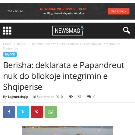
Home
Rajoni
Berisha: deklarata e Papandreut nuk do bllokoje integrimin e
Shqiperise
RAJONI
Berisha: deklarata e Papandreut
nuk do bllokoje integrimin e
Shqiperise
By
Lajmetshqip
-
16 September, 2010
1187
0