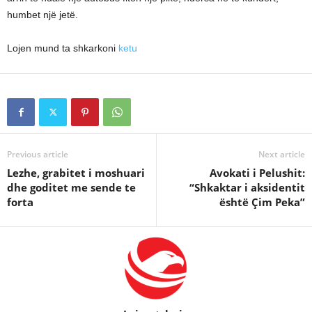
humbet një jetë.
Lojen mund ta shkarkoni
ketu
Previous article
Next article
Lezhe, grabitet i moshuari
Avokati i Pelushit:
dhe goditet me sende te
“Shkaktar i aksidentit
forta
është Çim Peka”