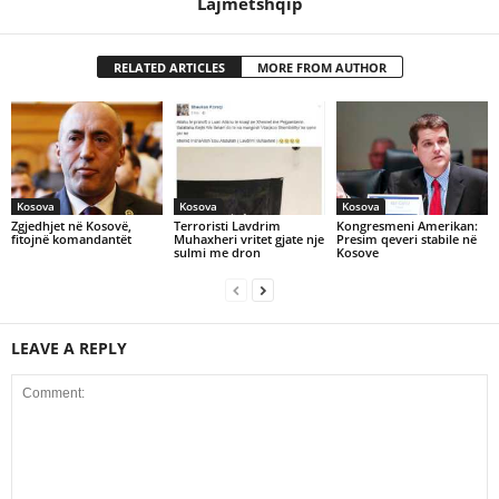
Lajmetshqip
RELATED ARTICLES
MORE FROM AUTHOR
Kosova
Kosova
Kosova
Zgjedhjet në Kosovë,
Terroristi Lavdrim
Kongresmeni Amerikan:
fitojnë komandantët
Muhaxheri vritet gjate nje
Presim qeveri stabile në
sulmi me dron
Kosove
LEAVE A REPLY