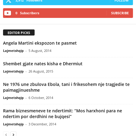
3,912
Followers
FOLLOW
0
Subscribers
SUBSCRIBE
EDITOR PICKS
Angela Martini ekspozon te pasmet
Lajmetshqip
-
5 August, 2014
Shembet gjate nates kisha e Dhermiut
Lajmetshqip
-
26 August, 2015
Ne 1976 une zbulova Ebola, tani i frikesohem nje tragjedie te
paimagjinueshme
Lajmetshqip
-
6 October, 2014
Rama biznesmeneve te ndertimit: “Mos harxhoni para ne
ndertim por derdhini ne bujqesi”
Lajmetshqip
-
3 December, 2014