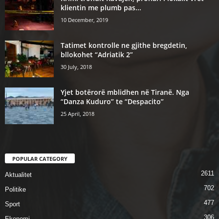
klientin me plumb pas...
10 December, 2019
Tatimet kontrolle ne gjithe bregdetin,
bllokohet “Adriatik 2”
30 July, 2018
Yjet botërorë mblidhen në Tiranë. Nga
“Danza Kuduro” te “Despacito”
25 April, 2018
POPULAR CATEGORY
2611
Aktualitet
702
Politike
477
Sport
306
Ekonomi