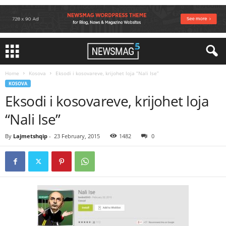
Home
Kosova
Eksodi i kosovareve, krijohet loja “Nali Ise”
KOSOVA
Eksodi i kosovareve, krijohet loja
“Nali Ise”
By
Lajmetshqip
-
23 February, 2015
1482
0