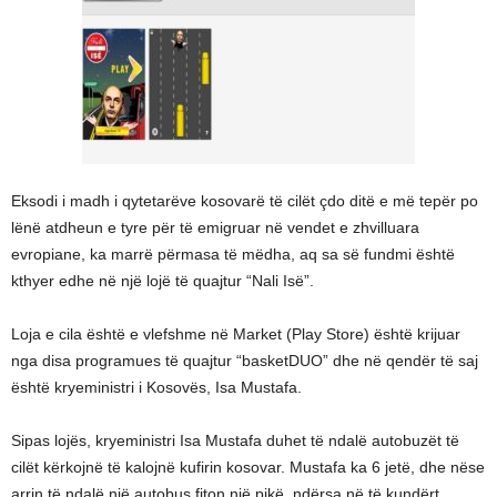
Eksodi i madh i qytetarëve kosovarë të cilët çdo ditë e më tepër po
lënë atdheun e tyre për të emigruar në vendet e zhvilluara
evropiane, ka marrë përmasa të mëdha, aq sa së fundmi është
kthyer edhe në një lojë të quajtur “Nali Isë”.
Loja e cila është e vlefshme në Market (Play Store) është krijuar
nga disa programues të quajtur “basketDUO” dhe në qendër të saj
është kryeministri i Kosovës, Isa Mustafa.
Sipas lojës, kryeministri Isa Mustafa duhet të ndalë autobuzët të
cilët kërkojnë të kalojnë kufirin kosovar. Mustafa ka 6 jetë, dhe nëse
arrin të ndalë një autobus fiton një pikë, ndërsa në të kundërt,