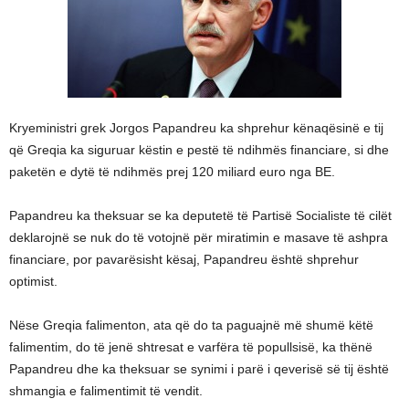
Kryeministri grek Jorgos Papandreu ka shprehur kënaqësinë e tij
që Greqia ka siguruar këstin e pestë të ndihmës financiare, si dhe
paketën e dytë të ndihmës prej 120 miliard euro nga BE.
Papandreu ka theksuar se ka deputetë të Partisë Socialiste të cilët
deklarojnë se nuk do të votojnë për miratimin e masave të ashpra
financiare, por pavarësisht kësaj, Papandreu është shprehur
optimist.
Nëse Greqia falimenton, ata që do ta paguajnë më shumë këtë
falimentim, do të jenë shtresat e varfëra të popullsisë, ka thënë
Papandreu dhe ka theksuar se synimi i parë i qeverisë së tij është
shmangia e falimentimit të vendit.