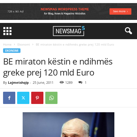
Home
Ekonomi
BE miraton këstin e ndihmës greke prej 120 mld Euro
EKONOMI
BE miraton këstin e ndihmës
greke prej 120 mld Euro
By
Lajmetshqip
-
25 June, 2011
1289
1