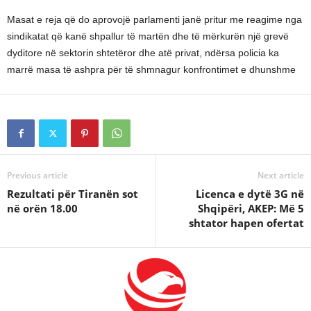
Masat e reja që do aprovojë parlamenti janë pritur me reagime nga
sindikatat që kanë shpallur të martën dhe të mërkurën një grevë
dyditore në sektorin shtetëror dhe atë privat, ndërsa policia ka
marrë masa të ashpra për të shmnagur konfrontimet e dhunshme
Previous article
Next article
Rezultati për Tiranën sot
Licenca e dytë 3G në
në orën 18.00
Shqipëri, AKEP: Më 5
shtator hapen ofertat