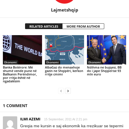
Lajmetshqip
RELATED ARTICLES
MORE FROM AUTHOR
Ekonomi
Ekonomi
Ekonomi
Banka Botërore: Më
AlbaGaz do menaxhoje
Ndihma ne bujqesi, BB
shumë vende pune në
gazin ne Shqipëri, kerkon
do i jape Shqiperise 93
Ballkanin Perëndimor,
rritje cmimi
mln euro
por rritja është në
ngadalësim
1 COMMENT
ILMI AZEMI
15 September, 2011 At 2:21 pm
Greqia me kursin e saj ekonomik ka rrezikuar se tepermi