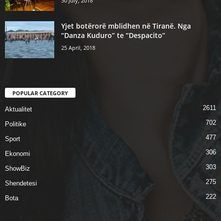
30 July, 2018
Yjet botërorë mblidhen në Tiranë. Nga
“Danza Kuduro” te “Despacito”
25 April, 2018
POPULAR CATEGORY
2611
Aktualitet
702
Politike
477
Sport
306
Ekonomi
303
ShowBiz
275
Shendetesi
222
Bota