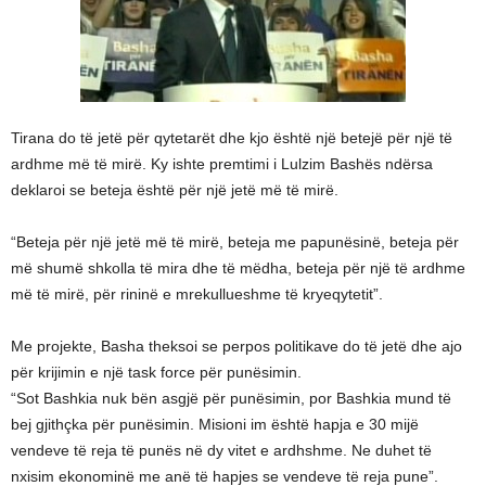
Tirana do të jetë për qytetarët dhe kjo është një betejë për një të
ardhme më të mirë. Ky ishte premtimi i Lulzim Bashës ndërsa
deklaroi se beteja është për një jetë më të mirë.
“Beteja për një jetë më të mirë, beteja me papunësinë, beteja për
më shumë shkolla të mira dhe të mëdha, beteja për një të ardhme
më të mirë, për rininë e mrekullueshme të kryeqytetit”.
Me projekte, Basha theksoi se perpos politikave do të jetë dhe ajo
për krijimin e një task force për punësimin.
“Sot Bashkia nuk bën asgjë për punësimin, por Bashkia mund të
bej gjithçka për punësimin. Misioni im është hapja e 30 mijë
vendeve të reja të punës në dy vitet e ardhshme. Ne duhet të
nxisim ekonominë me anë të hapjes se vendeve të reja pune”.