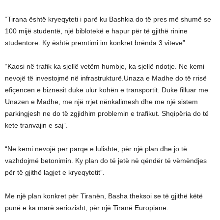
“Tirana është kryeqyteti i parë ku Bashkia do të pres më shumë se
100 mijë studentë, një biblotekë e hapur për të gjithë rinine
studentore. Ky është premtimi im konkret brënda 3 viteve”
“Kaosi në trafik ka sjellë vetëm humbje, ka sjellë ndotje. Ne kemi
nevojë të investojmë në infrastrukturë.Unaza e Madhe do të rrisë
efiçencen e biznesit duke ulur kohën e transportit. Duke filluar me
Unazen e Madhe, me një rrjet nënkalimesh dhe me një sistem
parkingjesh ne do të zgjidhim problemin e trafikut. Shqipëria do të
kete tranvajin e saj”.
“Ne kemi nevojë per parqe e lulishte, për një plan dhe jo të
vazhdojmë betonimin. Ky plan do të jetë në qëndër të vëmëndjes
për të gjithë lagjet e kryeqytetit”.
Me një plan konkret për Tiranën, Basha theksoi se të gjithë këtë
punë e ka marë seriozisht, për një Tiranë Europiane.