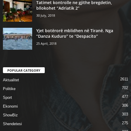
Tatimet kontrolle ne gjithe bregdetin,
bllokohet “Adriatik 2”
30 July, 2018
Yjet botërorë mblidhen në Tiranë. Nga
“Danza Kuduro” te “Despacito”
25 April, 2018
POPULAR CATEGORY
2611
Aktualitet
702
Politike
477
Sport
306
Ekonomi
303
ShowBiz
275
Shendetesi