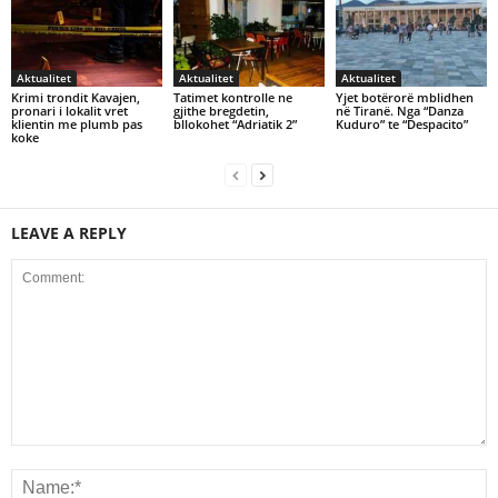
Aktualitet
Aktualitet
Aktualitet
Krimi trondit Kavajen,
Tatimet kontrolle ne
Yjet botërorë mblidhen
pronari i lokalit vret
gjithe bregdetin,
në Tiranë. Nga “Danza
klientin me plumb pas
bllokohet “Adriatik 2”
Kuduro” te “Despacito”
koke
LEAVE A REPLY