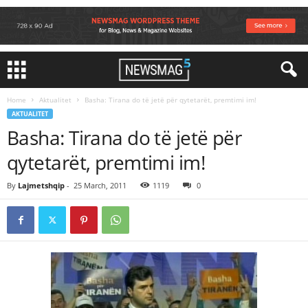
Home
Aktualitet
Basha: Tirana do të jetë për qytetarët, premtimi im!
AKTUALITET
Basha: Tirana do të jetë për
qytetarët, premtimi im!
By
Lajmetshqip
-
25 March, 2011
1119
0