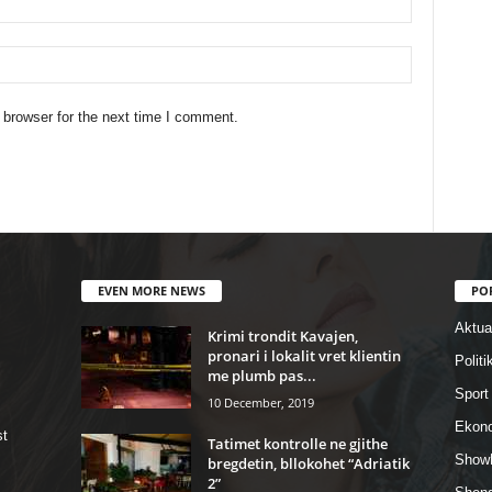
 browser for the next time I comment.
EVEN MORE NEWS
PO
Aktual
Krimi trondit Kavajen,
pronari i lokalit vret klientin
Politi
me plumb pas...
Sport
10 December, 2019
Ekon
st
Tatimet kontrolle ne gjithe
Show
bregdetin, bllokohet “Adriatik
2”