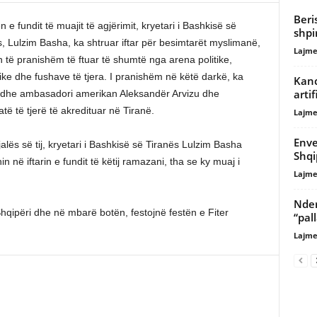
Beri
n e fundit të muajit të agjërimit, kryetari i Bashkisë së
shpi
, Lulzim Basha, ka shtruar iftar për besimtarët myslimanë,
Lajme
n të pranishëm të ftuar të shumtë nga arena politike,
ike dhe fushave të tjera. I pranishëm në këtë darkë, ka
Kance
artif
dhe ambasadori amerikan Aleksandër Arvizu dhe
të të tjerë të akredituar në Tiranë.
Lajme
Enve
jalës së tij, kryetari i Bashkisë së Tiranës Lulzim Basha
Shqi
n në iftarin e fundit të këtij ramazani, tha se ky muaj i
Lajme
Nder
qipëri dhe në mbarë botën, festojnë festën e Fiter
“pal
Lajme