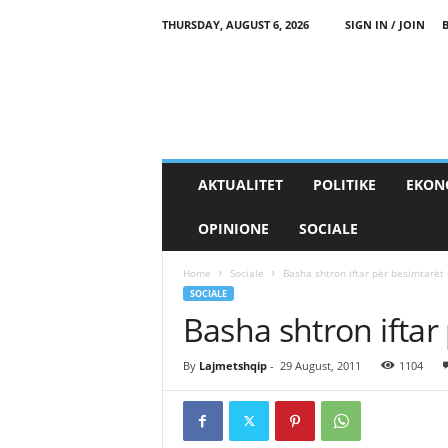
THURSDAY, AUGUST 6, 2026
SIGN IN / JOIN
AKTUALITET
POLITIKE
EKON
OPINIONE
SOCIALE
Home
Sociale
Basha shtron iftar për besimtarë
SOCIALE
Basha shtron ifta
By
Lajmetshqip
-
29 August, 2011
1104