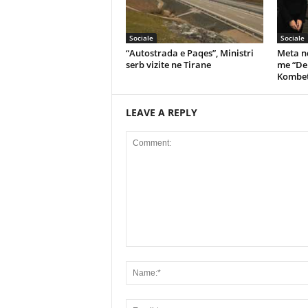
Sociale
Sociale
“Autostrada e Paqes”, Ministri
Meta nd
serb vizite ne Tirane
me “De
Kombet
LEAVE A REPLY