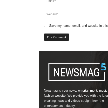
Save my name, email, and website in this
Newsmag is your news, entertainment, music
fashion website. We provide you with the late
breaking news and videos straight from the
entertainment industry.