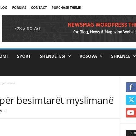
BLOG
FORUMS
CONTACT
PURCHASE THEME
OMI
SPORT
SHENDETESI
KOSOVA
SHKENCE
t myslimanë
r për besimtarët myslimanë
0
EDI