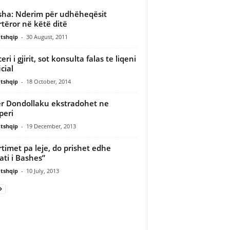
sha: Nderim për udhëheqësit
rtëror në këtë ditë
tshqip
-
30 August, 2011
ri i gjirit, sot konsulta falas te liqeni
icial
tshqip
-
18 October, 2014
r Dondollaku ekstradohet ne
peri
tshqip
-
19 December, 2013
timet pa leje, do prishet edhe
lati i Bashes”
tshqip
-
10 July, 2013