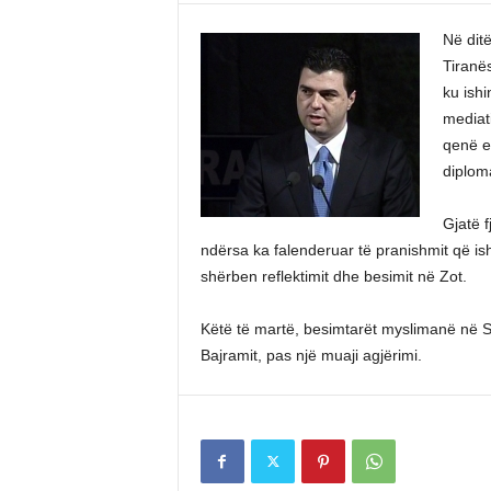
Në ditë
Tiranës
ku ishi
mediat
qenë e
diploma
Gjatë f
ndërsa ka falenderuar të pranishmit që ishi
shërben reflektimit dhe besimit në Zot.
Këtë të martë, besimtarët myslimanë në Sh
Bajramit, pas një muaji agjërimi.