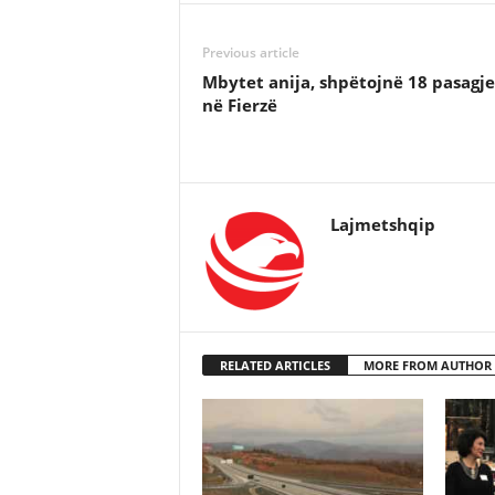
Previous article
Mbytet anija, shpëtojnë 18 pasagje
në Fierzë
Lajmetshqip
RELATED ARTICLES
MORE FROM AUTHOR