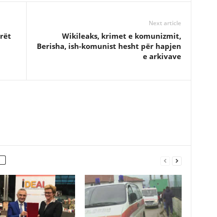
Next article
rët
Wikileaks, krimet e komunizmit,
Berisha, ish-komunist hesht për hapjen
e arkivave