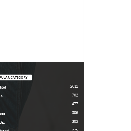
PULAR CATEGORY
2611
itet
702
ke
477
306
omi
303
Biz
275