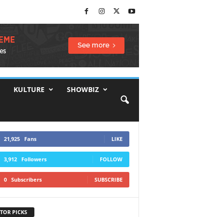
KULTURE
SHOWBIZ
21,925
Fans
LIKE
3,912
Followers
FOLLOW
0
Subscribers
SUBSCRIBE
TOR PICKS