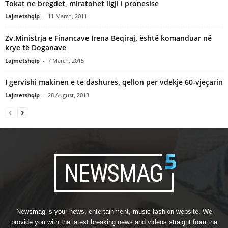
Tokat ne bregdet, miratohet ligji i pronesise
Lajmetshqip
-
11 March, 2011
Zv.Ministrja e Financave Irena Beqiraj, është komanduar në
krye të Doganave
Lajmetshqip
-
7 March, 2015
I gervishi makinen e te dashures, qellon per vdekje 60-vjeçarin
Lajmetshqip
-
28 August, 2013
Newsmag is your news, entertainment, music fashion website. We
provide you with the latest breaking news and videos straight from the