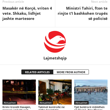
Previous article
Next article
Masakër në Korçë, vriten 4
Ministri Tahiri, fton te
vete. Shkaku, lidhjet
rinjte t’I bashkohen trupës
jashte martesore
së policisë
Lajmetshqip
RELATED ARTICLES
MORE FROM AUTHOR
Aktualitet
Aktualitet
Aktualitet
Krimi trondit Kavajen,
Tatimet kontrolle ne
Yjet botërorë mblidhen
pronari i lokalit vret
gjithe bregdetin,
në Tiranë. Nga “Danza