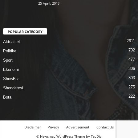
25 April, 2018
POPULAR CATEGORY
2611
Aktualitet
702
Politike
477
Sport
306
Ekonomi
303
ShowBiz
275
Shendetesi
222
Bota
Disclaimer
Privacy
Advertisement
Contact Us
© Newsmag WordPress Theme by TagDiv