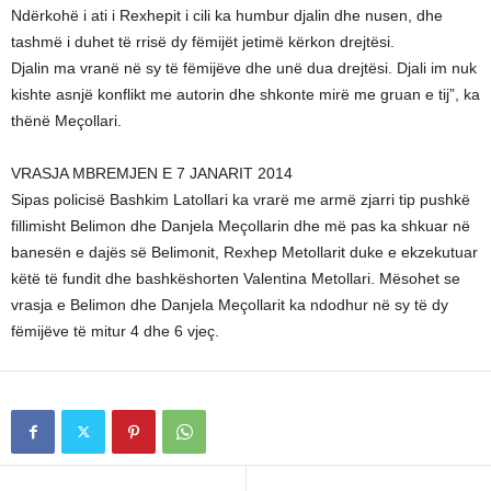
Ndërkohë i ati i Rexhepit i cili ka humbur djalin dhe nusen, dhe
tashmë i duhet të rrisë dy fëmijët jetimë kërkon drejtësi.
Djalin ma vranë në sy të fëmijëve dhe unë dua drejtësi. Djali im nuk
kishte asnjë konflikt me autorin dhe shkonte mirë me gruan e tij”, ka
thënë Meçollari.
VRASJA MBREMJEN E 7 JANARIT 2014
Sipas policisë Bashkim Latollari ka vrarë me armë zjarri tip pushkë
fillimisht Belimon dhe Danjela Meçollarin dhe më pas ka shkuar në
banesën e dajës së Belimonit, Rexhep Metollarit duke e ekzekutuar
këtë të fundit dhe bashkëshorten Valentina Metollari. Mësohet se
vrasja e Belimon dhe Danjela Meçollarit ka ndodhur në sy të dy
fëmijëve të mitur 4 dhe 6 vjeç.