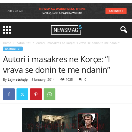
Home
Aktualitet
Autori i masakres ne Korçe: “I vrava se donin te me ndanin”
AKTUALITET
Autori i masakres ne Korçe: “I
vrava se donin te me ndanin”
By
Lajmetshqip
-
8 January, 2014
1025
0