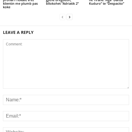
klientin me plumb pas
bllokohet “Adriatik 2”
Kuduro” te “Despacito”
koke
LEAVE A REPLY