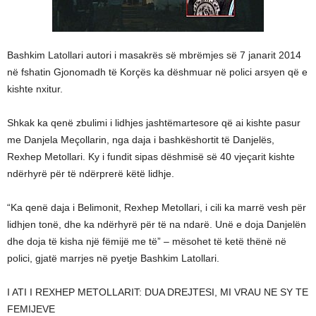
Bashkim Latollari autori i masakrës së mbrëmjes së 7 janarit 2014
në fshatin Gjonomadh të Korçës ka dëshmuar në polici arsyen që e
kishte nxitur.
Shkak ka qenë zbulimi i lidhjes jashtëmartesore që ai kishte pasur
me Danjela Meçollarin, nga daja i bashkëshortit të Danjelës,
Rexhep Metollari. Ky i fundit sipas dëshmisë së 40 vjeçarit kishte
ndërhyrë për të ndërprerë këtë lidhje.
“Ka qenë daja i Belimonit, Rexhep Metollari, i cili ka marrë vesh për
lidhjen tonë, dhe ka ndërhyrë për të na ndarë. Unë e doja Danjelën
dhe doja të kisha një fëmijë me të” – mësohet të ketë thënë në
polici, gjatë marrjes në pyetje Bashkim Latollari.
I ATI I REXHEP METOLLARIT: DUA DREJTESI, MI VRAU NE SY TE
FEMIJEVE