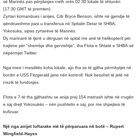
së Marinës pas përplasjes rreth orës 02:30 lokale të shtunën
(17:30 GMT të premten).
Zyrtari komandues i anijes, Cdr Bryce Benson, ishte në gjendje të
qëndrueshme pasi u transferua në Spitalin Detar të SHBA,
Yokosuka, sipas zyrtarëve të Marinës.
Dy marinarë të tjerë u dërguan në spital me anë të helikopterit për
trajtime për “shembje dhe gervishtje”, tha Flota e Shtatë e SHBA-së
nëpërmjet Twitter.
Nga mesi i mesditës koha lokale, ajo tha se të gjitha përmbytjet në
bordin e USS Fitzgerald jane nën kontroll. Nuk besohet të jetë në
rrezik të fundosjes.
Flota e 7-të tha gjithashtu se anija prej 154 metrash ishte në rrugën
e saj drejt Yokosukës – nën pushtetin e saj, por me shpejtesi të
kufizuar.
Një nga anijet luftarake më të përparuara në botë – Rupert
Wingfield-Hayes