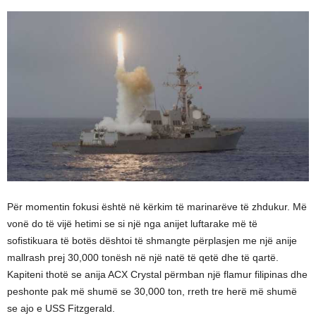
Për momentin fokusi është në kërkim të marinarëve të zhdukur. Më
vonë do të vijë hetimi se si një nga anijet luftarake më të
sofistikuara të botës dështoi të shmangte përplasjen me një anije
mallrash prej 30,000 tonësh në një natë të qetë dhe të qartë.
Kapiteni thotë se anija ACX Crystal përmban një flamur filipinas dhe
peshonte pak më shumë se 30,000 ton, rreth tre herë më shumë
se ajo e USS Fitzgerald.