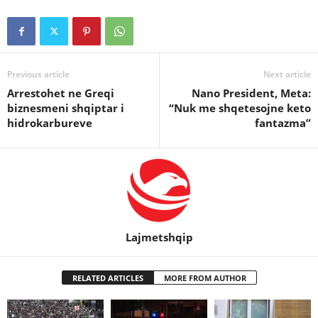
Previous article
Next article
Arrestohet ne Greqi
Nano President, Meta:
biznesmeni shqiptar i
“Nuk me shqetesojne keto
hidrokarbureve
fantazma”
Lajmetshqip
RELATED ARTICLES
MORE FROM AUTHOR