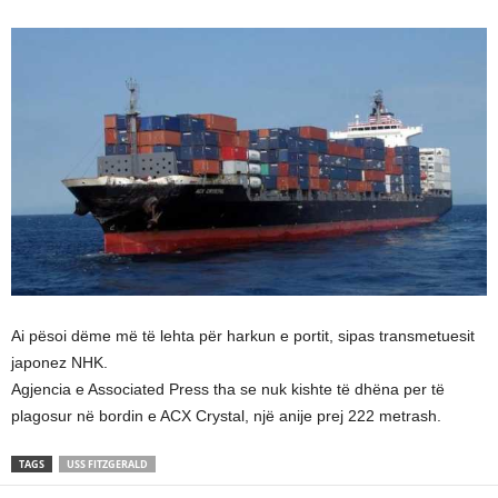
Ai pësoi dëme më të lehta për harkun e portit, sipas transmetuesit
japonez NHK.
Agjencia e Associated Press tha se nuk kishte të dhëna per të
plagosur në bordin e ACX Crystal, një anije prej 222 metrash.
TAGS
USS FITZGERALD