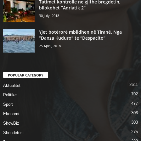
Tatimet kontrolle ne gjithe bregdetin,
bllokohet “Adriatik 2”
30 July, 2018
Yjet botërorë mblidhen në Tiranë. Nga
“Danza Kuduro” te “Despacito”
25 April, 2018
POPULAR CATEGORY
2611
Aktualitet
702
Politike
477
Sport
306
Ekonomi
303
ShowBiz
275
Shendetesi