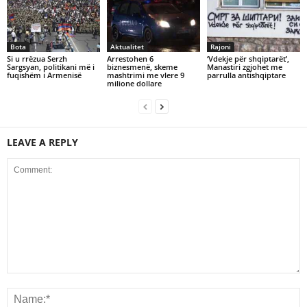
Bota
Aktualitet
Rajoni
Si u rrëzua Serzh
Arrestohen 6
‘Vdekje për shqiptarët’,
Sargsyan, politikani më i
biznesmenë, skeme
Manastiri zgjohet me
fuqishëm i Armenisë
mashtrimi me vlere 9
parrulla antishqiptare
milione dollare
LEAVE A REPLY