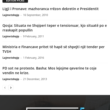
EDITOR PICKS
Ligji i Pronave: mazhoranca rrëzon dekretin e Presidentit
Lajmetshqip
-
16 September, 2010
Qosja: Situata ne Shqiperi teper e tensionuar, kjo situatë po e
rraskapit popullin
Lajmetshqip
-
9 February, 2011
Ministria e Financave pritet të hapë së shpejti një tender per
TVSH
Lajmetshqip
-
1 February, 2016
PD sot ne proteste. Basha: Mos lejojme qeverine te coje
vendin ne krize.
Lajmetshqip
-
21 December, 2013