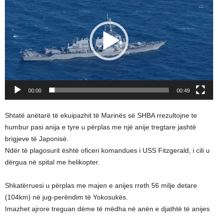
00:00
00:49
Shtatë anëtarë të ekuipazhit të Marinës së SHBA rrezultojne te
humbur pasi anija e tyre u përplas me një anije tregtare jashtë
brigjeve të Japonisë.
Ndër të plagosurit është oficeri komandues i USS Fitzgerald, i cili u
dërgua në spital me helikopter.
Shkatërruesi u përplas me majen e anijes rreth 56 milje detare
(104km) në jug-perëndim të Yokosukës.
Imazhet ajrore treguan dëme të mëdha në anën e djathtë të anijes