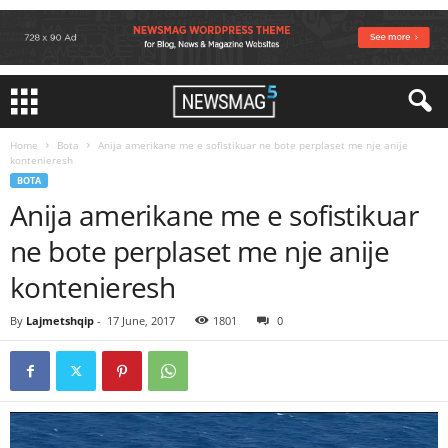
Home
Bota
Anija amerikane me e sofistikuar ne bote perplaset me nje anije
kontenieresh
BOTA
Anija amerikane me e sofistikuar
ne bote perplaset me nje anije
kontenieresh
By
Lajmetshqip
-
17 June, 2017
1801
0
Video
Player