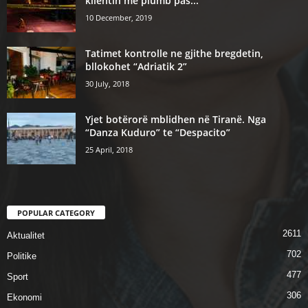
klientin me plumb pas...
10 December, 2019
Tatimet kontrolle ne gjithe bregdetin,
bllokohet “Adriatik 2”
30 July, 2018
Yjet botërorë mblidhen në Tiranë. Nga
“Danza Kuduro” te “Despacito”
25 April, 2018
POPULAR CATEGORY
2611
Aktualitet
702
Politike
477
Sport
306
Ekonomi