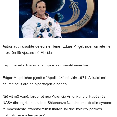
Astronauti i gjashtë që eci në Hënë, Edgar Mitçel, ndërron jetë në
moshën 85 vjeçare në Florida.
Lajmi bëhet i ditur nga familja e astronautit amerikan.
Edgar Mitçel ishte pjesë e “Apollo 14” në vitin 1971. Ai kaloi më
shumë se 9 orë në sipërfaqen e hënës.
Një vit më vonë, largohet nga Agjencia Amerikane e Hapësirës,
NASA dhe ngriti Institutin e Shkencave Nautike, me të cilin synonte
të mbështeste “transformimin individual dhe kolektiv përmes
hulumtimeve ndërgjegjes”.