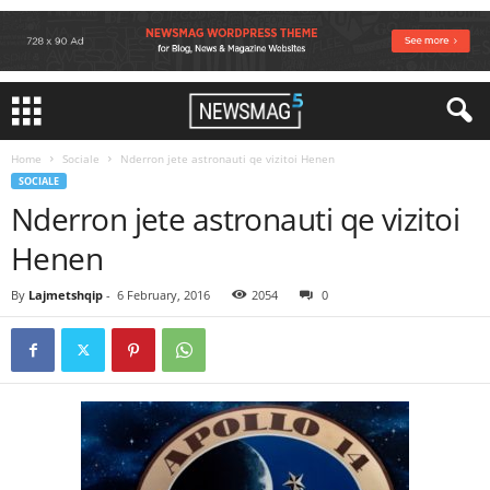
Home
Sociale
Nderron jete astronauti qe vizitoi Henen
SOCIALE
Nderron jete astronauti qe vizitoi
Henen
By
Lajmetshqip
-
6 February, 2016
2054
0