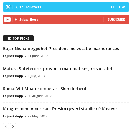
3,912
Followers
FOLLOW
0
Subscribers
SUBSCRIBE
EDITOR PICKS
Bujar Nishani zgjidhet President me votat e mazhorances
Lajmetshqip
-
11 June, 2012
Matura Shteterore, provimi i matematikes, rrezultatet
Lajmetshqip
-
1 July, 2013
Rama: Viti Mbarekombetar i Skenderbeut
Lajmetshqip
-
30 August, 2017
Kongresmeni Amerikan: Presim qeveri stabile në Kosove
Lajmetshqip
-
27 May, 2017