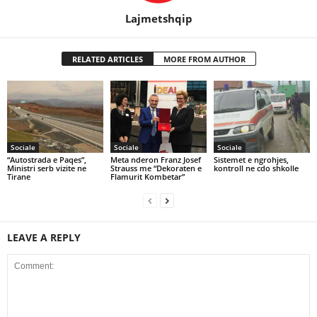
Lajmetshqip
RELATED ARTICLES
MORE FROM AUTHOR
Sociale
Sociale
Sociale
“Autostrada e Paqes”,
Meta nderon Franz Josef
Sistemet e ngrohjes,
Ministri serb vizite ne
Strauss me “Dekoraten e
kontroll ne cdo shkolle
Tirane
Flamurit Kombetar”
LEAVE A REPLY