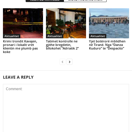
Aktualitet
Aktualitet
Aktualitet
Krimi trondit Kavajen,
Tatimet kontrolle ne
Yjet botërorë mblidhen
pronari i lokalit vret
gjithe bregdetin,
në Tiranë. Nga “Danza
klientin me plumb pas
bllokohet “Adriatik 2”
Kuduro” te “Despacito”
koke
LEAVE A REPLY