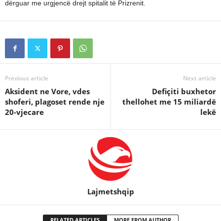
dërguar me urgjencë drejt spitalit të Prizrenit.
Previous article
Next article
Aksident ne Vore, vdes
Defiçiti buxhetor
shoferi, plagoset rende nje
thellohet me 15 miliardë
20-vjecare
lekë
Lajmetshqip
RELATED ARTICLES
MORE FROM AUTHOR