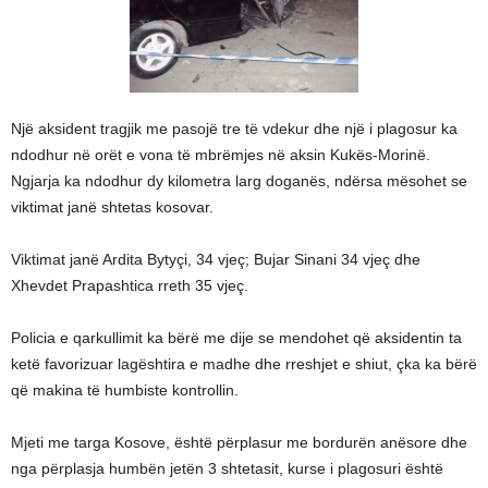
Një aksident tragjik me pasojë tre të vdekur dhe një i plagosur ka
ndodhur në orët e vona të mbrëmjes në aksin Kukës-Morinë.
Ngjarja ka ndodhur dy kilometra larg doganës, ndërsa mësohet se
viktimat janë shtetas kosovar.
Viktimat janë Ardita Bytyçi, 34 vjeç; Bujar Sinani 34 vjeç dhe
Xhevdet Prapashtica rreth 35 vjeç.
Policia e qarkullimit ka bërë me dije se mendohet që aksidentin ta
ketë favorizuar lagështira e madhe dhe rreshjet e shiut, çka ka bërë
që makina të humbiste kontrollin.
Mjeti me targa Kosove, është përplasur me bordurën anësore dhe
nga përplasja humbën jetën 3 shtetasit, kurse i plagosuri është