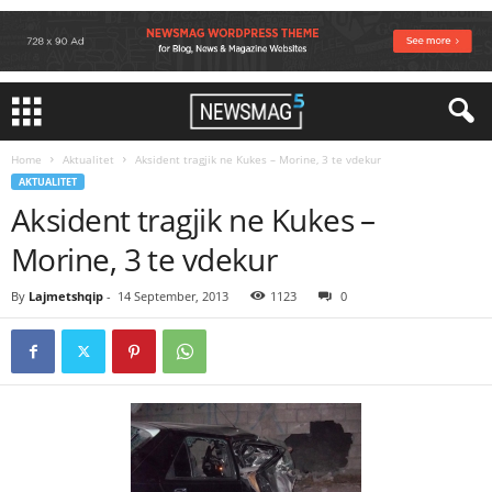
Home
Aktualitet
Aksident tragjik ne Kukes – Morine, 3 te vdekur
AKTUALITET
Aksident tragjik ne Kukes –
Morine, 3 te vdekur
By
Lajmetshqip
-
14 September, 2013
1123
0