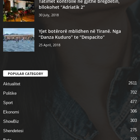
Tatimet kontrolle ne gjithe bregdetin,
bllokohet “Adriatik 2”
30 July, 2018
Yjet botërorë mblidhen në Tiranë. Nga
“Danza Kuduro” te “Despacito”
25 April, 2018
POPULAR CATEGORY
2611
Aktualitet
702
Politike
477
Sport
306
Ekonomi
303
ShowBiz
275
Shendetesi
222