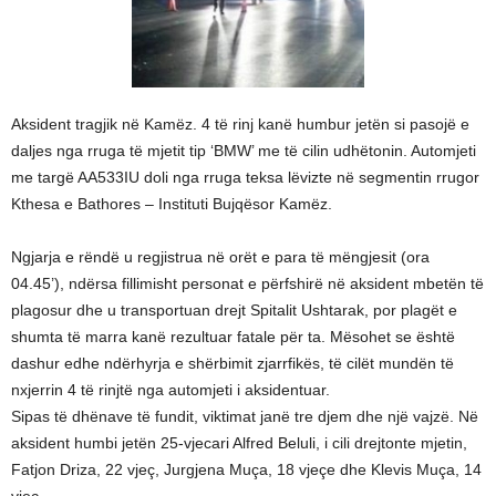
Aksident tragjik në Kamëz. 4 të rinj kanë humbur jetën si pasojë e
daljes nga rruga të mjetit tip ‘BMW’ me të cilin udhëtonin. Automjeti
me targë AA533IU doli nga rruga teksa lëvizte në segmentin rrugor
Kthesa e Bathores – Instituti Bujqësor Kamëz.
Ngjarja e rëndë u regjistrua në orët e para të mëngjesit (ora
04.45’), ndërsa fillimisht personat e përfshirë në aksident mbetën të
plagosur dhe u transportuan drejt Spitalit Ushtarak, por plagët e
shumta të marra kanë rezultuar fatale për ta. Mësohet se është
dashur edhe ndërhyrja e shërbimit zjarrfikës, të cilët mundën të
nxjerrin 4 të rinjtë nga automjeti i aksidentuar.
Sipas të dhënave të fundit, viktimat janë tre djem dhe një vajzë. Në
aksident humbi jetën 25-vjecari Alfred Beluli, i cili drejtonte mjetin,
Fatjon Driza, 22 vjeç, Jurgjena Muça, 18 vjeçe dhe Klevis Muça, 14