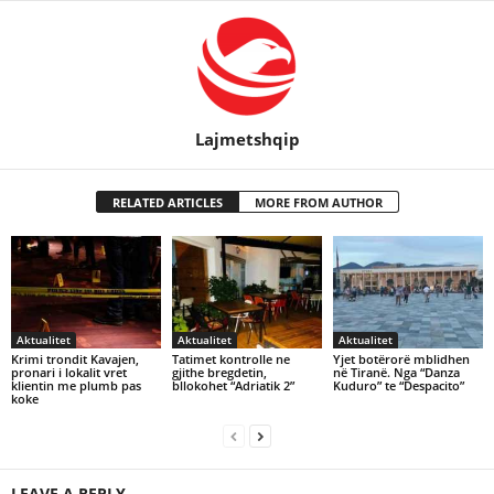
Lajmetshqip
RELATED ARTICLES
MORE FROM AUTHOR
Aktualitet
Aktualitet
Aktualitet
Krimi trondit Kavajen,
Tatimet kontrolle ne
Yjet botërorë mblidhen
pronari i lokalit vret
gjithe bregdetin,
në Tiranë. Nga “Danza
klientin me plumb pas
bllokohet “Adriatik 2”
Kuduro” te “Despacito”
koke
LEAVE A REPLY