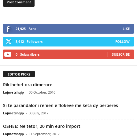
21,925
Fans
LIKE
3,912
Followers
FOLLOW
0
Subscribers
SUBSCRIBE
EDITOR PICKS
Rikthehet ora dimerore
Lajmetshqip
-
30 October, 2016
Si te parandaloni renien e flokeve me keta dy perberes
Lajmetshqip
-
30 July, 2017
OSHEE: Ne tetor, 20 mln euro import
Lajmetshqip
-
11 September, 2017