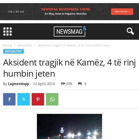
Home
Aktualitet
Aksident tragjik në Kamëz, 4 të rinj humbin jeten
AKTUALITET
Aksident tragjik në Kamëz, 4 të rinj
humbin jeten
By
Lajmetshqip
-
12 April, 2014
978
0