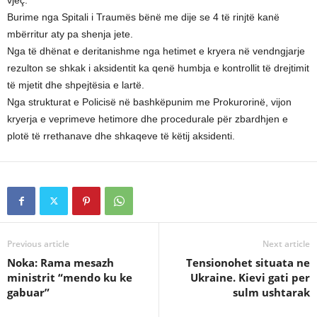
vjeç.
Burime nga Spitali i Traumës bënë me dije se 4 të rinjtë kanë
mbërritur aty pa shenja jete.
Nga të dhënat e deritanishme nga hetimet e kryera në vendngjarje
rezulton se shkak i aksidentit ka qenë humbja e kontrollit të drejtimit
të mjetit dhe shpejtësia e lartë.
Nga strukturat e Policisë në bashkëpunim me Prokurorinë, vijon
kryerja e veprimeve hetimore dhe procedurale për zbardhjen e
plotë të rrethanave dhe shkaqeve të këtij aksidenti.
Previous article
Next article
Noka: Rama mesazh
Tensionohet situata ne
ministrit “mendo ku ke
Ukraine. Kievi gati per
gabuar”
sulm ushtarak