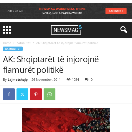
Home
Aktualitet
AK: Shqiptarët të injorojnë flamurët politikë
AKTUALITET
AK: Shqiptarët të injorojnë
flamurët politikë
By
Lajmetshqip
-
26 November, 2011
1034
0