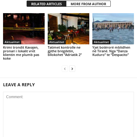
RELATED ARTICLES
MORE FROM AUTHOR
Aktualitet
Aktualitet
Aktualitet
Krimi trondit Kavajen,
Tatimet kontrolle ne
Yjet botërorë mblidhen
pronari i lokalit vret
gjithe bregdetin,
në Tiranë. Nga “Danza
klientin me plumb pas
bllokohet “Adriatik 2”
Kuduro” te “Despacito”
koke
LEAVE A REPLY