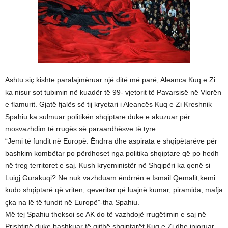
Ashtu siç kishte paralajmëruar një ditë më parë, Aleanca Kuq e Zi
ka nisur sot tubimin në kuadër të 99- vjetorit të Pavarsisë në Vlorën
e flamurit. Gjatë fjalës së tij kryetari i Aleancës Kuq e Zi Kreshnik
Spahiu ka sulmuar politikën shqiptare duke e akuzuar për
mosvazhdim të rrugës së paraardhësve të tyre.
“Jemi të fundit në Europë. Ëndrra dhe aspirata e shqipëtarëve për
bashkim kombëtar po përdhoset nga politika shqiptare që po hedh
në treg territoret e saj. Kush kryeministër në Shqipëri ka qenë si
Luigj Gurakuqi? Ne nuk vazhduam ëndrrën e Ismail Qemalit,kemi
kudo shqiptarë që vriten, qeveritar që luajnë kumar, piramida, mafja
çka na lë të fundit në Europë”-tha Spahiu.
Më tej Spahiu theksoi se AK do të vazhdojë rrugëtimin e saj në
Prishtinë duke bashkuar të gjithë shqiptarët Kuq e Zi dhe injoruar