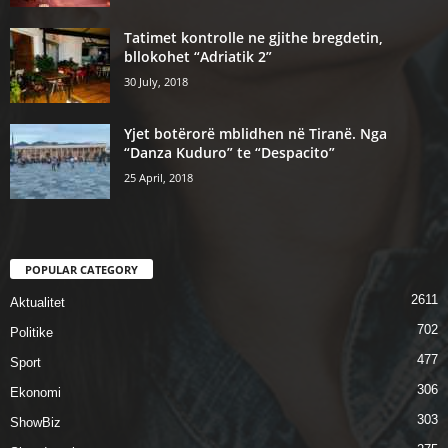
Tatimet kontrolle ne gjithe bregdetin,
bllokohet “Adriatik 2”
30 July, 2018
Yjet botërorë mblidhen në Tiranë. Nga
“Danza Kuduro” te “Despacito”
25 April, 2018
POPULAR CATEGORY
2611
Aktualitet
702
Politike
477
Sport
306
Ekonomi
303
ShowBiz