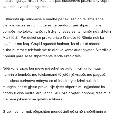
me ujë nga zjarrfikësit. Kështu sipas ekspertëve pikërisht ky veprim
ka prishur vendin e ngjarjes.
Gjithashtu një ndihmesë e madhe për akuzën do të ishte edhe
gjetja e kartës së numrit që është përdorur për shpërthimin e
bombës me telekomanë, i cili dyshohet se është numër nga shteti i
Malit të Zi. Por duket se prokuroria e Krimeve të Rënda nuk ka
mjaftuar me kaq. Grupi i ngushtë hetimor, ka nisur të shoshisë të
gjitha numrat e telefonit me të cilat ka kontaktuar gjyqtari Skerdilajd
Konomi para se të shpërthente lënda eksplozive.
Ndërkohë sipas burimeve mësohet se autori, i cili ka formuar
numrin e bombës me telekomand të jetë një vrasës me pagesë,
pasi sipas burimeve mënyra se si është kryer krimi nuk të lë shumë
mungësi për të gjetur prova. Një tjetër shpërthim i ngjashmë ka
ndodhur disa metra larg vendit, ku u vra gjyqtari Konomi, disa muaj
më parë pikërisht në qytetin e Vlorës.
Grupi hetimor nuk përjashton mundësinë që si në shpërthimin e