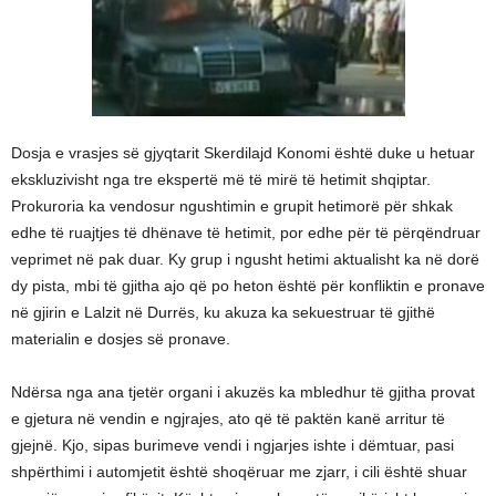
Dosja e vrasjes së gjyqtarit Skerdilajd Konomi është duke u hetuar
ekskluzivisht nga tre ekspertë më të mirë të hetimit shqiptar.
Prokuroria ka vendosur ngushtimin e grupit hetimorë për shkak
edhe të ruajtjes të dhënave të hetimit, por edhe për të përqëndruar
veprimet në pak duar. Ky grup i ngusht hetimi aktualisht ka në dorë
dy pista, mbi të gjitha ajo që po heton është për konfliktin e pronave
në gjirin e Lalzit në Durrës, ku akuza ka sekuestruar të gjithë
materialin e dosjes së pronave.
Ndërsa nga ana tjetër organi i akuzës ka mbledhur të gjitha provat
e gjetura në vendin e ngjrajes, ato që të paktën kanë arritur të
gjejnë. Kjo, sipas burimeve vendi i ngjarjes ishte i dëmtuar, pasi
shpërthimi i automjetit është shoqëruar me zjarr, i cili është shuar