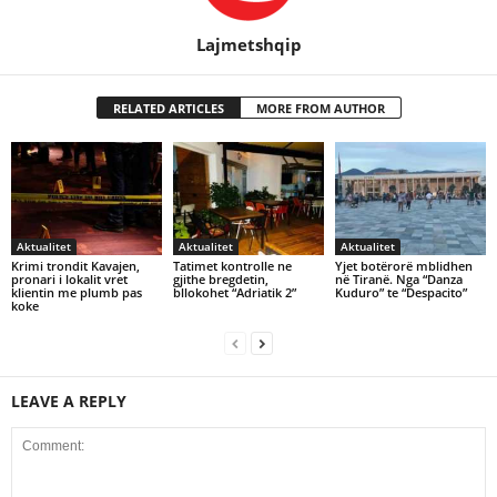
Lajmetshqip
RELATED ARTICLES
MORE FROM AUTHOR
Aktualitet
Aktualitet
Aktualitet
Krimi trondit Kavajen,
Tatimet kontrolle ne
Yjet botërorë mblidhen
pronari i lokalit vret
gjithe bregdetin,
në Tiranë. Nga “Danza
klientin me plumb pas
bllokohet “Adriatik 2”
Kuduro” te “Despacito”
koke
LEAVE A REPLY