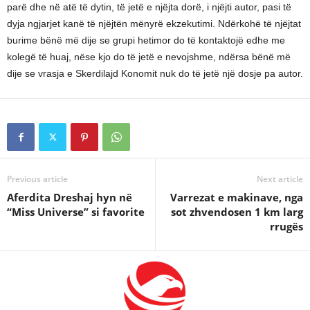
parë dhe në atë të dytin, të jetë e njëjta dorë, i njëjti autor, pasi të
dyja ngjarjet kanë të njëjtën mënyrë ekzekutimi. Ndërkohë të njëjtat
burime bënë më dije se grupi hetimor do të kontaktojë edhe me
kolegë të huaj, nëse kjo do të jetë e nevojshme, ndërsa bënë më
dije se vrasja e Skerdilajd Konomit nuk do të jetë një dosje pa autor.
Previous article
Next article
Aferdita Dreshaj hyn në
Varrezat e makinave, nga
“Miss Universe” si favorite
sot zhvendosen 1 km larg
rrugës