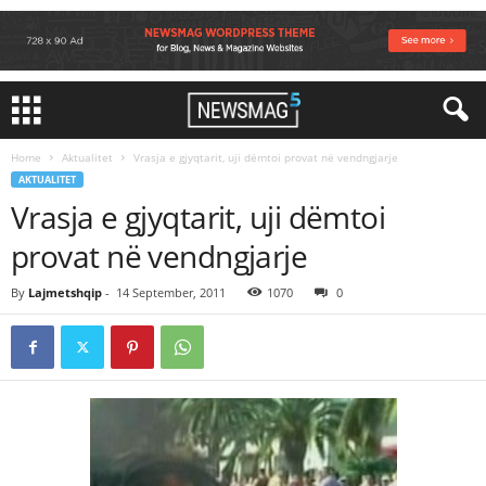
Home
Aktualitet
Vrasja e gjyqtarit, uji dëmtoi provat në vendngjarje
AKTUALITET
Vrasja e gjyqtarit, uji dëmtoi
provat në vendngjarje
By
Lajmetshqip
-
14 September, 2011
1070
0