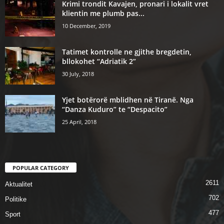
Krimi trondit Kavajen, pronari i lokalit vret
klientin me plumb pas...
10 December, 2019
Tatimet kontrolle ne gjithe bregdetin,
bllokohet “Adriatik 2”
30 July, 2018
Yjet botërorë mblidhen në Tiranë. Nga
“Danza Kuduro” te “Despacito”
25 April, 2018
POPULAR CATEGORY
2611
Aktualitet
702
Politike
477
Sport