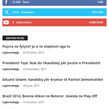
21,925
Fans
LIKE
3,912
Followers
FOLLOW
0
Subscribers
SUBSCRIBE
EDITOR PICKS
Puçrra ne fytyre? Ja si te shpetoni nga to
Lajmetshqip
-
23 October, 2013
Presidenti Topi: Nuk do rikandidoj për postin e Presidentit
Lajmetshqip
-
23 December, 2011
Eduard Selami: Kandidoj për kryetar të Partisë Demokratike!
Lajmetshqip
-
28 June, 2017
Brazil 2014, Bosnia shkon ne Boteror, Islanda ne Play-Off
Lajmetshqip
-
16 October, 2013