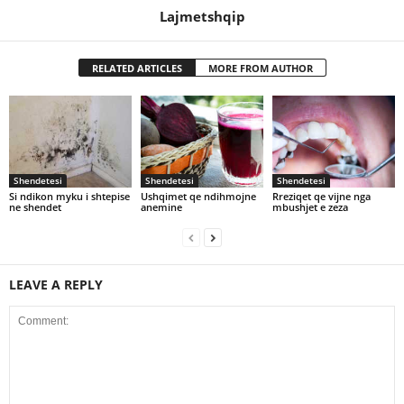
Lajmetshqip
RELATED ARTICLES
MORE FROM AUTHOR
Shendetesi
Shendetesi
Shendetesi
Si ndikon myku i shtepise
Ushqimet qe ndihmojne
Rreziqet qe vijne nga
ne shendet
anemine
mbushjet e zeza
LEAVE A REPLY