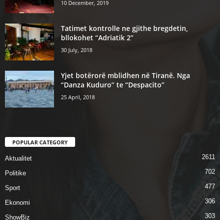
10 December, 2019
Tatimet kontrolle ne gjithe bregdetin,
bllokohet “Adriatik 2”
30 July, 2018
Yjet botërorë mblidhen në Tiranë. Nga
“Danza Kuduro” te “Despacito”
25 April, 2018
POPULAR CATEGORY
2611
Aktualitet
702
Politike
477
Sport
306
Ekonomi
303
ShowBiz