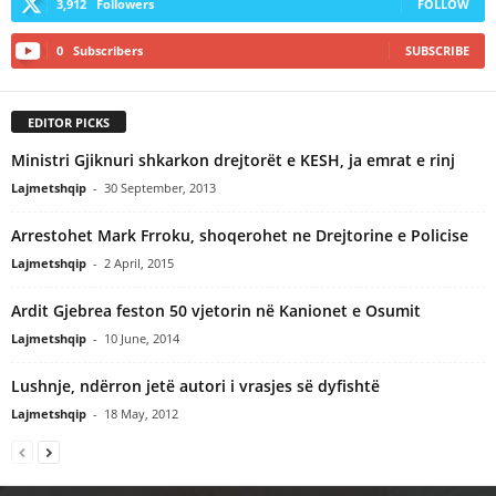
3,912
Followers
FOLLOW
0
Subscribers
SUBSCRIBE
EDITOR PICKS
Ministri Gjiknuri shkarkon drejtorët e KESH, ja emrat e rinj
Lajmetshqip
-
30 September, 2013
Arrestohet Mark Frroku, shoqerohet ne Drejtorine e Policise
Lajmetshqip
-
2 April, 2015
Ardit Gjebrea feston 50 vjetorin në Kanionet e Osumit
Lajmetshqip
-
10 June, 2014
Lushnje, ndërron jetë autori i vrasjes së dyfishtë
Lajmetshqip
-
18 May, 2012