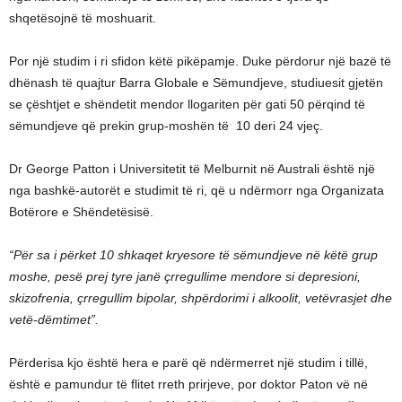
shqetësojnë të moshuarit.
Por një studim i ri sfidon këtë pikëpamje. Duke përdorur një bazë të
dhënash të quajtur Barra Globale e Sëmundjeve, studiuesit gjetën
se çështjet e shëndetit mendor llogariten për gati 50 përqind të
sëmundjeve që prekin grup-moshën të 10 deri 24 vjeç.
Dr George Patton i Universitetit të Melburnit në Australi është një
nga bashkë-autorët e studimit të ri, që u ndërmorr nga Organizata
Botërore e Shëndetësisë.
“Për sa i përket 10 shkaqet kryesore të sëmundjeve në këtë grup
moshe, pesë prej tyre janë çrregullime mendore si depresioni,
skizofrenia, çrregullim bipolar, shpërdorimi i alkoolit, vetëvrasjet dhe
vetë-dëmtimet”.
Përderisa kjo është hera e parë që ndërmerret një studim i tillë,
është e pamundur të flitet rreth prirjeve, por doktor Paton vë në