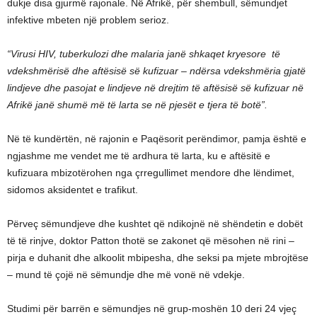
dukje disa gjurmë rajonale. Në Afrikë, për shembull, sëmundjet
infektive mbeten një problem serioz.
“Virusi HIV, tuberkulozi dhe malaria janë shkaqet kryesore të
vdekshmërisë dhe aftësisë së kufizuar – ndërsa vdekshmëria gjatë
lindjeve dhe pasojat e lindjeve në drejtim të aftësisë së kufizuar në
Afrikë janë shumë më të larta se në pjesët e tjera të botë”.
Në të kundërtën, në rajonin e Paqësorit perëndimor, pamja është e
ngjashme me vendet me të ardhura të larta, ku e aftësitë e
kufizuara mbizotërohen nga çrregullimet mendore dhe lëndimet,
sidomos aksidentet e trafikut.
Përveç sëmundjeve dhe kushtet që ndikojnë në shëndetin e dobët
të të rinjve, doktor Patton thotë se zakonet që mësohen në rini –
pirja e duhanit dhe alkoolit mbipesha, dhe seksi pa mjete mbrojtëse
– mund të çojë në sëmundje dhe më vonë në vdekje.
Studimi për barrën e sëmundjes në grup-moshën 10 deri 24 vjeç