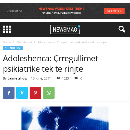
Home
Shendetesi
Adoleshenca: Çrregullimet psikiatrike tek te rinjte
SHENDETESI
Adoleshenca: Çrregullimet
psikiatrike tek te rinjte
By
Lajmetshqip
-
13 June, 2011
1523
0