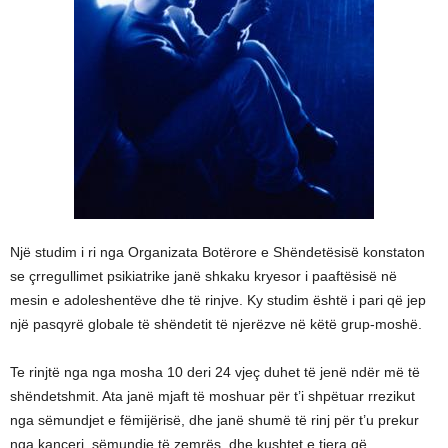
Një studim i ri nga Organizata Botërore e Shëndetësisë konstaton
se çrregullimet psikiatrike janë shkaku kryesor i paaftësisë në
mesin e adoleshentëve dhe të rinjve. Ky studim është i pari që jep
një pasqyrë globale të shëndetit të njerëzve në këtë grup-moshë.
Te rinjtë nga nga mosha 10 deri 24 vjeç duhet të jenë ndër më të
shëndetshmit. Ata janë mjaft të moshuar për t’i shpëtuar rrezikut
nga sëmundjet e fëmijërisë, dhe janë shumë të rinj për t’u prekur
nga kanceri, sëmundje të zemrës, dhe kushtet e tjera që