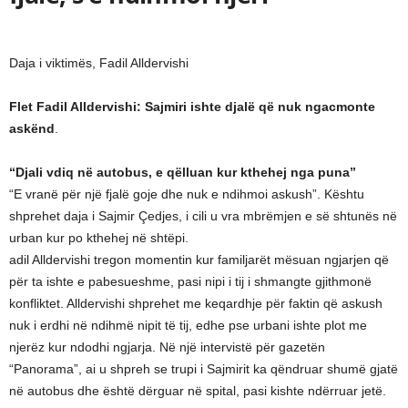
Daja i viktimës, Fadil Alldervishi
Flet Fadil Alldervishi: Sajmiri ishte djalë që nuk ngacmonte
askënd
.
“Djali vdiq në autobus, e qëlluan kur kthehej nga puna”
“E vranë për një fjalë goje dhe nuk e ndihmoi askush”. Kështu
shprehet daja i Sajmir Çedjes, i cili u vra mbrëmjen e së shtunës në
urban kur po kthehej në shtëpi.
adil Alldervishi tregon momentin kur familjarët mësuan ngjarjen që
për ta ishte e pabesueshme, pasi nipi i tij i shmangte gjithmonë
konfliktet. Alldervishi shprehet me keqardhje për faktin që askush
nuk i erdhi në ndihmë nipit të tij, edhe pse urbani ishte plot me
njerëz kur ndodhi ngjarja. Në një intervistë për gazetën
“Panorama”, ai u shpreh se trupi i Sajmirit ka qëndruar shumë gjatë
në autobus dhe është dërguar në spital, pasi kishte ndërruar jetë.