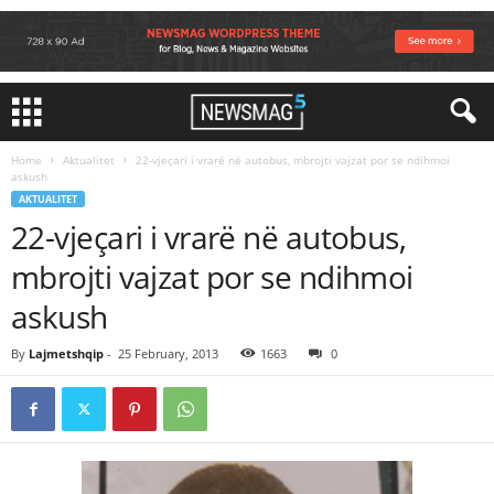
Home
Aktualitet
22-vjeçari i vrarë në autobus, mbrojti vajzat por se ndihmoi
askush
AKTUALITET
22-vjeçari i vrarë në autobus,
mbrojti vajzat por se ndihmoi
askush
By
Lajmetshqip
-
25 February, 2013
1663
0