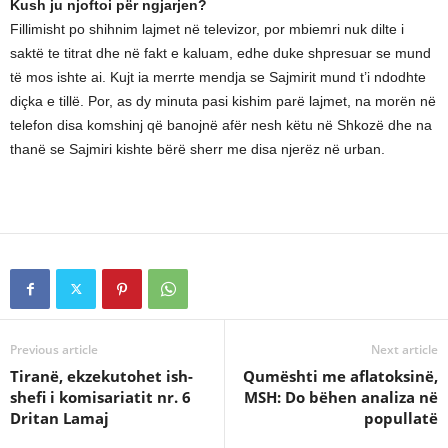
Kush ju njoftoi për ngjarjen?
Fillimisht po shihnim lajmet në televizor, por mbiemri nuk dilte i
saktë te titrat dhe në fakt e kaluam, edhe duke shpresuar se mund
të mos ishte ai. Kujt ia merrte mendja se Sajmirit mund t’i ndodhte
diçka e tillë. Por, as dy minuta pasi kishim parë lajmet, na morën në
telefon disa komshinj që banojnë afër nesh këtu në Shkozë dhe na
thanë se Sajmiri kishte bërë sherr me disa njerëz në urban.
Previous article
Next article
Tiranë, ekzekutohet ish-
Qumështi me aflatoksinë,
shefi i komisariatit nr. 6
MSH: Do bëhen analiza në
Dritan Lamaj
popullatë