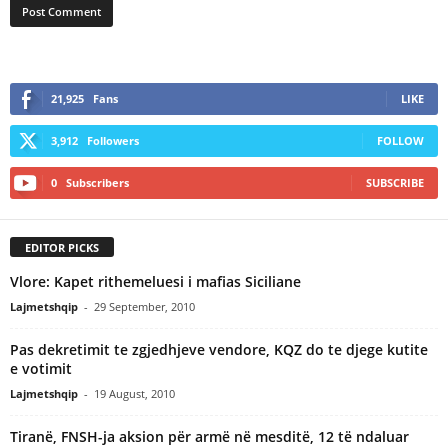
21,925
Fans
LIKE
3,912
Followers
FOLLOW
0
Subscribers
SUBSCRIBE
EDITOR PICKS
Vlore: Kapet rithemeluesi i mafias Siciliane
Lajmetshqip
-
29 September, 2010
Pas dekretimit te zgjedhjeve vendore, KQZ do te djege kutite
e votimit
Lajmetshqip
-
19 August, 2010
Tiranë, FNSH-ja aksion për armë në mesditë, 12 të ndaluar