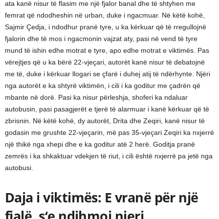
ata kanë nisur të flasim me një fjalor banal dhe të shtyhen me
femrat që ndodheshin në urban, duke i ngacmuar. Në këtë kohë,
Sajmir Çedja, i ndodhur pranë tyre, u ka kërkuar që të rregullojnë
fjalorin dhe të mos i ngacmonin vajzat aty, pasi në vend të tyre
mund të ishin edhe motrat e tyre, apo edhe motrat e viktimës. Pas
vërejtjes që u ka bërë 22-vjeçari, autorët kanë nisur të debatojnë
me të, duke i kërkuar llogari se çfarë i duhej atij të ndërhynte. Njëri
nga autorët e ka shtyrë viktimën, i cili i ka goditur me çadrën që
mbante në dorë. Pasi ka nisur përleshja, shoferi ka ndaluar
autobusin, pasi pasagjerët e tjerë të alarmuar i kanë kërkuar që të
zbrisnin. Në këtë kohë, dy autorët, Drita dhe Zeqiri, kanë nisur të
godasin me grushte 22-vjeçarin, më pas 35-vjeçari Zeqiri ka nxjerrë
një thikë nga xhepi dhe e ka goditur atë 2 herë. Goditja pranë
zemrës i ka shkaktuar vdekjen të riut, i cili është nxjerrë pa jetë nga
autobusi.
Daja i viktimës: E vranë për një
fjalë, s‘e ndihmoi njeri