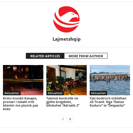
Lajmetshqip
RELATED ARTICLES
MORE FROM AUTHOR
Aktualitet
Aktualitet
Aktualitet
Krimi trondit Kavajen,
Tatimet kontrolle ne
Yjet botërorë mblidhen
pronari i lokalit vret
gjithe bregdetin,
në Tiranë. Nga “Danza
klientin me plumb pas
bllokohet “Adriatik 2”
Kuduro” te “Despacito”
koke