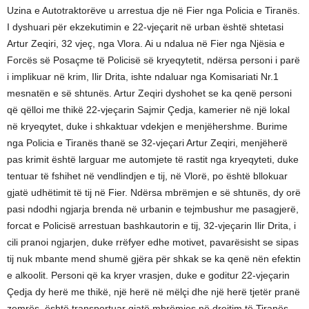
Uzina e Autotraktorëve u arrestua dje në Fier nga Policia e Tiranës.
I dyshuari për ekzekutimin e 22-vjeçarit në urban është shtetasi
Artur Zeqiri, 32 vjeç, nga Vlora. Ai u ndalua në Fier nga Njësia e
Forcës së Posaçme të Policisë së kryeqytetit, ndërsa personi i parë
i implikuar në krim, Ilir Drita, ishte ndaluar nga Komisariati Nr.1
mesnatën e së shtunës. Artur Zeqiri dyshohet se ka qenë personi
që qëlloi me thikë 22-vjeçarin Sajmir Çedja, kamerier në një lokal
në kryeqytet, duke i shkaktuar vdekjen e menjëhershme. Burime
nga Policia e Tiranës thanë se 32-vjeçari Artur Zeqiri, menjëherë
pas krimit është larguar me automjete të rastit nga kryeqyteti, duke
tentuar të fshihet në vendlindjen e tij, në Vlorë, po është bllokuar
gjatë udhëtimit të tij në Fier. Ndërsa mbrëmjen e së shtunës, dy orë
pasi ndodhi ngjarja brenda në urbanin e tejmbushur me pasagjerë,
forcat e Policisë arrestuan bashkautorin e tij, 32-vjeçarin Ilir Drita, i
cili pranoi ngjarjen, duke rrëfyer edhe motivet, pavarësisht se sipas
tij nuk mbante mend shumë gjëra për shkak se ka qenë nën efektin
e alkoolit. Personi që ka kryer vrasjen, duke e goditur 22-vjeçarin
Çedja dy herë me thikë, një herë në mëlçi dhe një herë tjetër pranë
zemrës, është transportuar gjatë mbrëmjes në drejtim të Tiranës,