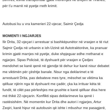
për t’u marrë në pyetje rreth krimit.
Autobusi ku u vra kamerieri 22-vjecar, Saimir Çedja
MOMENTI I NGJARJES
Ilir Drita, 32-vjeçari i arrestuar si bashkëpunëtor në vrasjen e të riut
Sajmir Çedja në urbanin e ish-Uzinë së Autotraktorëve, ka pranuar
krimin gjatë marrjes në pyetje, duke shpjeguar edhe rrethanat e
ngjarjes. Sipas Policisë, të dyshuarit për vrasjen e Çedjes
mendohet se kanë qenë në gjendje të dehur kur kanë nisur debatet
me viktimën për çështje banale. Nisur nga deklarimet e të
arrestuarit Drita, pas debateve mes tyre, mësohet se viktima ka
qëlluar njërin nga të dyshuarit me çadër, çka ka irrituar këta të
fundit, të cilët pas përleshjes me grushte e kanë qëlluar disa here
më thikë 22-vjeçarin. Konflikti sipas deklarimeve ka qenë i
rastësishëm. Në momentin kur Drita dhe autori i ngjarjes, Artur
Zeqiri, kanë hipur në autobusin që ishte i mbushur me pasagjerë,