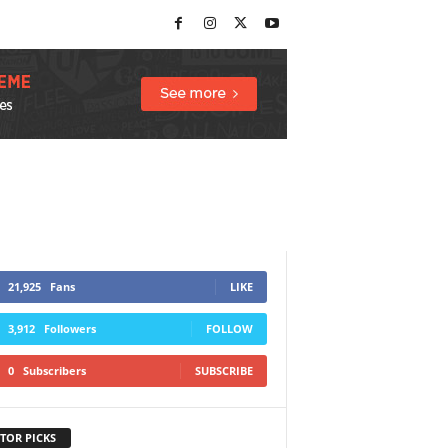
21,925
Fans
LIKE
3,912
Followers
FOLLOW
0
Subscribers
SUBSCRIBE
TOR PICKS