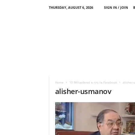
THURSDAY, AUGUST 6, 2026
SIGN IN / JOIN
Home
10 Miliarderet e rinj te Facebook
alisher
alisher-usmanov