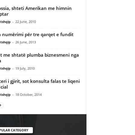
ssia, shteti Amerikan me himnin
ptar
tshqip
-
22 June, 2010
n numërimi për tre qarqet e fundit
tshqip
-
26 June, 2013
et me shtatë plumba biznesmeni nga
a
tshqip
-
19 July, 2010
ri i gjirit, sot konsulta falas te liqeni
icial
tshqip
-
18 October, 2014
PULAR CATEGORY