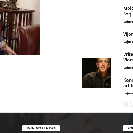
Molo
Shqi
Lajme
Vijo
Lajme
Vrit
Vlor
Lajme
Kance
artif
Lajme
EVEN MORE NEWS
PO