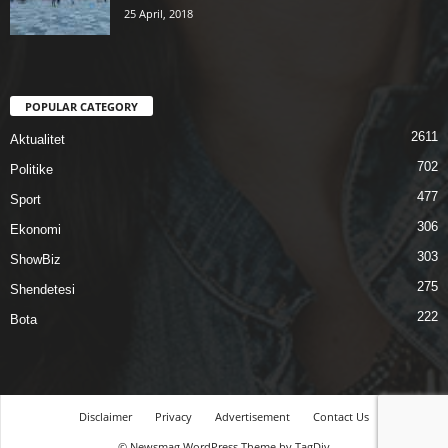
25 April, 2018
POPULAR CATEGORY
2611
Aktualitet
702
Politike
477
Sport
306
Ekonomi
303
ShowBiz
275
Shendetesi
222
Bota
Disclaimer
Privacy
Advertisement
Contact Us
© Newsmag WordPress Theme by TagDiv