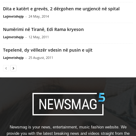
Dita e katërt e grevës, 2 dërgohen me urgjencë në spital
Lajmetshqip
-
24 May, 2014
Numërimi në Tiranë, Edi Rama kryeson
Lajmetshqip
-
12 May, 2011
Tepelenë, dy vëllezër vdesin në pusin e ujit
Lajmetshqip
-
25 August, 2011
Newsmag is your news, entertainment, music fashion website. We
provide you with the latest breaking news and videos straight from the