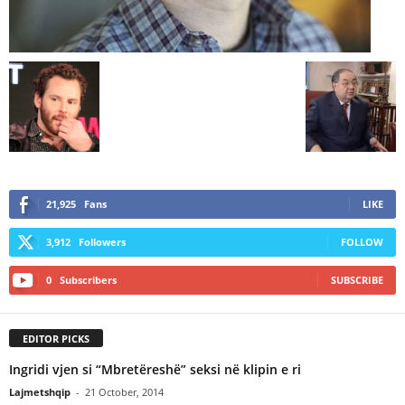
21,925
Fans
LIKE
3,912
Followers
FOLLOW
0
Subscribers
SUBSCRIBE
EDITOR PICKS
Ingridi vjen si “Mbretëreshë” seksi në klipin e ri
Lajmetshqip
-
21 October, 2014