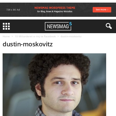
Home
10 Miliarderet e rinj te Facebook
dustin-moskovitz
dustin-moskovitz