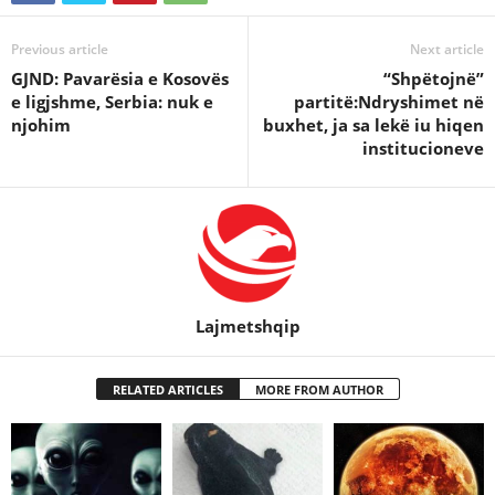
Previous article
Next article
GJND: Pavarësia e Kosovës
“Shpëtojnë”
e ligjshme, Serbia: nuk e
partitë:Ndryshimet në
njohim
buxhet, ja sa lekë iu hiqen
institucioneve
Lajmetshqip
RELATED ARTICLES
MORE FROM AUTHOR