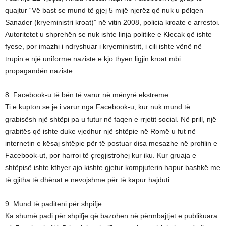
quajtur “Vë bast se mund të gjej 5 mijë njerëz që nuk u pëlqen
Sanader (kryeministri kroat)” në vitin 2008, policia kroate e arrestoi.
Autoritetet u shprehën se nuk ishte linja politike e Klecak që ishte
fyese, por imazhi i ndryshuar i kryeministrit, i cili ishte vënë në
trupin e një uniforme naziste e kjo thyen ligjin kroat mbi
propagandën naziste.
8. Facebook-u të bën të varur në mënyrë ekstreme
Ti e kupton se je i varur nga Facebook-u, kur nuk mund të
grabisësh një shtëpi pa u futur në faqen e rrjetit social. Në prill, një
grabitës që ishte duke vjedhur një shtëpie në Romë u fut në
internetin e kësaj shtëpie për të postuar disa mesazhe në profilin e
Facebook-ut, por harroi të çregjistrohej kur iku. Kur gruaja e
shtëpisë ishte kthyer ajo kishte gjetur kompjuterin hapur bashkë me
të gjitha të dhënat e nevojshme për të kapur hajduti
9. Mund të paditeni për shpifje
Ka shumë padi për shpifje që bazohen në përmbajtjet e publikuara