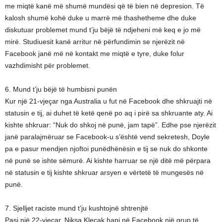
me miqtë kanë më shumë mundësi që të bien në depresion. Të
kalosh shumë kohë duke u marrë më thashetheme dhe duke
diskutuar problemet mund t’ju bëjë të ndjeheni më keq e jo më
mirë. Studiuesit kanë arritur në përfundimin se njerëzit në
Facebook janë më në kontakt me miqtë e tyre, duke folur
vazhdimisht për problemet.
6. Mund t’ju bëjë të humbisni punën
Kur një 21-vjeçar nga Australia u fut në Facebook dhe shkruajti në
statusin e tij, ai duhet të ketë qenë po aq i pirë sa shkruante aty. Ai
kishte shkruar: “Nuk do shkoj në punë, jam tapë”. Edhe pse njerëzit
janë paralajmëruar se Facebook-u s’është vend sekretesh, Doyle
pa e pasur mendjen njoftoi punëdhënësin e tij se nuk do shkonte
në punë se ishte sëmurë. Ai kishte harruar se një ditë më përpara
në statusin e tij kishte shkruar arsyen e vërtetë të mungesës në
punë.
7. Sjelljet raciste mund t’ju kushtojnë shtrenjtë
Pasi një 22-vjeçar, Niksa Klecak hapi në Facebook një grup të