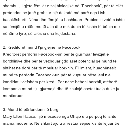
shembull, i gjeta fëmijët e saj biologjikë në “Facebook”, për të cilët
pretendon se janë grabitur një dekadë më parë nga i ish-
bashkëshorti. Nëna dhe fëmijët u bashkuan. Problemi i vetëm ishte
se fëmijët u rritën me të atin dhe nuk donin të kishin të bënin me
nënën e tyre, së cilës iu dha kujdestaria.
2. Kreditorët mund t’ju gjejnë në Facebook
Kreditorët përdorin Facebook-un për të gjurmuar lëvizjet e
borxhlinjve dhe për të vëzhguar çdo aset potencial që mund të
shtihet në dorë për të mbuluar borxhin. Fillimisht, huadhënësit
mund ta përdorin Facebook-un për të kuptuar nëse jeni një
kandidat i vlefshëm për kredi. Por nëse bëheni borxhli, atëherë
kompania mund t’ju gjurmojë dhe të zbulojë asetet tuaja duke ju
monitoruar.
3. Mund të përfundoni në burg
Mary Ellen Hause, një mësuese nga Ohajo u u përpoq të ishte
mama moderne. Në shkurt ajo u arrestua sepse kishte lejuar tre