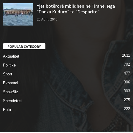
Yjet botërorë mblidhen në Tiranë. Nga
“Danza Kuduro” te “Despacito”
25 April, 2018
POPULAR CATEGORY
2611
Aktualitet
702
Politike
477
Sport
306
Ekonomi
303
ShowBiz
275
Shendetesi
222
Bota