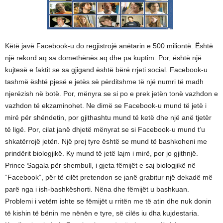
Këtë javë Facebook-u do regjistrojë anëtarin e 500 miliontë. Është
një rekord aq sa domethënës aq dhe pa kuptim. Por, është një
kujtesë e faktit se sa gjigand është bërë rrjeti social. Facebook-u
tashmë është pjesë e jetës së përditshme të një numri të madh
njerëzish në botë. Por, mënyra se si po e prek jetën tonë vazhdon e
vazhdon të ekzaminohet. Ne dimë se Facebook-u mund të jetë i
mirë për shëndetin, por gjithashtu mund të ketë dhe një anë tjetër
të ligë. Por, cilat janë dhjetë mënyrat se si Facebook-u mund t’u
shkatërrojë jetën. Një prej tyre është se mund të bashkoheni me
prindërit biologjikë. Ky mund të jetë lajm i mirë, por jo gjithnjë.
Prince Sagala për shembull, i gjeta fëmijët e saj biologjikë në
“Facebook”, për të cilët pretendon se janë grabitur një dekadë më
parë nga i ish-bashkëshorti. Nëna dhe fëmijët u bashkuan.
Problemi i vetëm ishte se fëmijët u rritën me të atin dhe nuk donin
të kishin të bënin me nënën e tyre, së cilës iu dha kujdestaria.