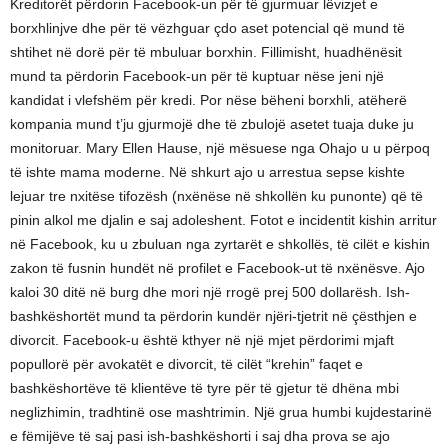
Kreditorët përdorin Facebook-un për të gjurmuar lëvizjet e
borxhlinjve dhe për të vëzhguar çdo aset potencial që mund të
shtihet në dorë për të mbuluar borxhin. Fillimisht, huadhënësit
mund ta përdorin Facebook-un për të kuptuar nëse jeni një
kandidat i vlefshëm për kredi. Por nëse bëheni borxhli, atëherë
kompania mund t’ju gjurmojë dhe të zbulojë asetet tuaja duke ju
monitoruar. Mary Ellen Hause, një mësuese nga Ohajo u u përpoq
të ishte mama moderne. Në shkurt ajo u arrestua sepse kishte
lejuar tre nxitëse tifozësh (nxënëse në shkollën ku punonte) që të
pinin alkol me djalin e saj adoleshent. Fotot e incidentit kishin arritur
në Facebook, ku u zbuluan nga zyrtarët e shkollës, të cilët e kishin
zakon të fusnin hundët në profilet e Facebook-ut të nxënësve. Ajo
kaloi 30 ditë në burg dhe mori një rrogë prej 500 dollarësh. Ish-
bashkëshortët mund ta përdorin kundër njëri-tjetrit në çësthjen e
divorcit. Facebook-u është kthyer në një mjet përdorimi mjaft
popullorë për avokatët e divorcit, të cilët “krehin” faqet e
bashkëshortëve të klientëve të tyre për të gjetur të dhëna mbi
neglizhimin, tradhtinë ose mashtrimin. Një grua humbi kujdestarinë
e fëmijëve të saj pasi ish-bashkëshorti i saj dha prova se ajo