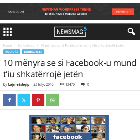
Home
Kuriozitete
10 mënyra se si Facebook-u mund t’iu shkatërrojë jetën
KULTURE
KURIOZITETE
10 mënyra se si Facebook-u mund
t’iu shkatërrojë jetën
By
Lajmetshqip
-
23 July, 2010
13470
0