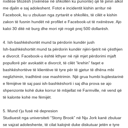
nxitëse tifozësh (nxënëse në shkollën ku punonte) që të pinin alkol
me djalin e saj adoleshent. Fotot e incidentit kishin arritur në
Facebook, ku u zbuluan nga zyrtarët e shkollës, të cilët e kishin
zakon të fusnin hundët në profilet e Facebook-ut të nxënësve. Ajo
kaloi 30 ditë në burg dhe mori një rrogë prej 500 dollarësh.
4. Ish-bashkëshortët mund ta përdorin kundër jush
Ish-bashkëshortët mund ta përdorin kundër njëri-tjetrit në çësthjen
e divorcit. Facebook-u është kthyer në një mjet përdorimi mjaft
popullorë për avokatët e divorcit, të cilët “krehin” faqet e
bashkëshortëve të klientëve të tyre për të gjetur të dhëna mbi
neglizhimin, tradhtinë ose mashtrimin. Një grua humbi kujdestarinë
e fëmijëve të saj pasi ish-bashkëshorti i saj dha prova se ajo
shpenzonte kohë duke korrur të mbjellat në Farmville, në vend që
të kalonte kohë me fëmijët.
5. Mund t’ju fusë në depresion
Studiuesit nga universiteti “Stony Brook” në Nju Jork kanë zbuluar
se vajzat adoleshente, të cilat kalojnë duke diskutuar jetën e tyre