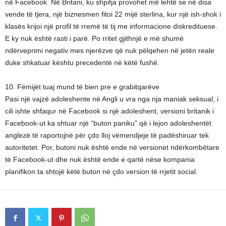
në Facebook. Në Britani, ku shpifja provohet më lehtë se në disa
vende të tjera, një biznesmen fitoi 22 mijë sterlina, kur një ish-shok i
klasës krijoi një profil të rremë të tij me informacione diskredituese.
E ky nuk është rasti i parë. Po rritet gjithnjë e më shumë
ndërveprimi negativ mes njerëzve që nuk pëlqehen në jetën reale
duke shkatuar kështu precedentë në këtë fushë.
10. Fëmijët tuaj mund të bien pre e grabitqarëve
Pasi një vajzë adoleshente në Angli u vra nga nja maniak seksual, i
cili ishte shfaqur në Facebook si një adoleshent, versioni britanik i
Facebook-ut ka shtuar një “buton paniku” që i lejon adoleshentët
anglezë të raportojnë për çdo lloj vëmendjeje të padëshiruar tek
autoritetet. Por, butoni nuk është ende në versionet ndërkombëtare
të Facebook-ut dhe nuk është ende e qartë nëse kompania
planifikon ta shtojë këtë buton në çdo version të rrjetit social.