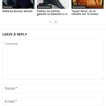
Kulture
Kuriozitete
Kuriozitete
NASA ka zbuluar alienët!
Peshku me kembe
“Super Hena”, do te
gjendet ne Zelanden e re
ndodhe me 14 nentor
LEAVE A REPLY