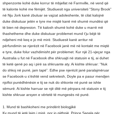
shpenzonte kohë duke korrur të mbjellat në Farmville, në vend që
të kalonte kohë me fëmijët. Studiuesit nga universiteti “Stony Brook”
në Nju Jork kanë zbuluar se vajzat adoleshente, të cilat kalojnë
duke diskutuar jetën e tyre me miqtë kanë më shumë mundësi që
të bien në depresion. Të kalosh shumë kohë duke u marrë më
thashetheme dhe duke diskutuar problemet mund t’ju bëjë të
ndjeheni më keq e jo më mirë. Studiuesit kanë arritur në
përfundimin se njerëzit në Facebook janë më në kontakt me miqtë
e tyre, duke folur vazhdimisht për problemet. Kur një 21-vjeçar nga
Australia u fut në Facebook dhe shkruajti në statusin e tij, ai duhet
të ketë qenë po aq i pirë sa shkruante aty. Ai kishte shkruar: “Nuk
do shkoj në punë, jam tapë”. Edhe pse njerëzit janë paralajmëruar
se Facebook-u s’është vend sekretesh, Doyle pa e pasur mendjen
njoftoi punëdhënësin e tij se nuk do shkonte në punë se ishte
sëmurë. Ai kishte harruar se një ditë më përpara në statusin e tij
kishte shkruar arsyen e vërtetë të mungesës në punë.
1. Mund të bashkoheni me prindërit biologjikë
Ky mund të jetë lajm i mirë, por jo gjithnjë. Prince Sagala për