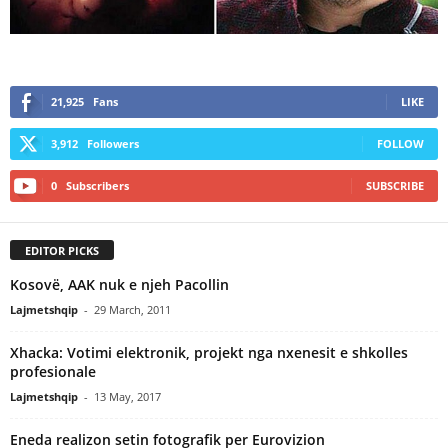
21,925
Fans
LIKE
3,912
Followers
FOLLOW
0
Subscribers
SUBSCRIBE
EDITOR PICKS
Kosovë, AAK nuk e njeh Pacollin
Lajmetshqip
-
29 March, 2011
Xhacka: Votimi elektronik, projekt nga nxenesit e shkolles
profesionale
Lajmetshqip
-
13 May, 2017
Eneda realizon setin fotografik per Eurovizion