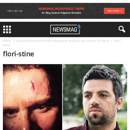
Home
Zbardhet deshmia e Flori Mumajesit ne polici pas sherrit me Stine
flori-
stine
flori-stine