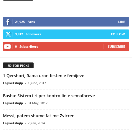
21,925
Fans
LIKE
3,912
Followers
FOLLOW
0
Subscribers
SUBSCRIBE
EDITOR PICKS
1 Qershori, Rama uron festen e femijeve
Lajmetshqip
-
1 June, 2017
Basha: Sistem i ri per kontrollin e semaforeve
Lajmetshqip
-
31 May, 2012
Messi, patem shume fat me Zvicren
Lajmetshqip
-
2 July, 2014