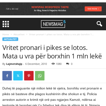
Home
Aktualitet
Vritet pronari i pikes se lotos. Mata u vra për borxhin 1...
AKTUALITET
Vritet pronari i pikes se lotos.
Mata u vra për borxhin 1 mln lekë
By
Lajmetshqip
-
6 December, 2010
1080
0
Duhej të paguante një milion lekë të vjetra, borxhliu vret pronarin e
pikës së basteve dhe plagos kushëririn dhe shokun e tij. Policia
arreston autorin e krimit një orë pas ngjarjes Kamzë, ndërsa ai
tentonte të largohej për t’u fshehur tek disa të afërm të tij. Ngjarja