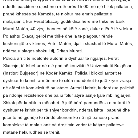
ndodhi pasditen e djeshme rreth orës 15:00, në një bllok pallatesh,
pranë kthesës së Kamzës, të njohur me emrin pallatet e
malajzianit, kur Ferat Skacaj, goditi disa herë me thikë në bark
Murat Matën, 40 vjeç, banues në këtë zonë, duke e lënë të vdekur.
Po ashtu Skacaj qëlloi me thikë dhe la të plagosur rëndë
kushërinjtë e viktimës, Petrit Matën, djali i xhaxhait të Murat Matës,
ndërsa u plagos shoku i tij, Dritan Murati.
Policia arriti të ndalonte autorin e dyshuar të ngjarjes, Ferat
Skacajn, të fshehur në një godinë konvikti të Universitetit Bujqësor
(Instituti Bujqësor) në Kodër Kamëz. Policia i bllokoi autorit të
dyshuar të krimit, armën me të cilën mendohet të jetë kryer vrasja
në afërsi të komleksit të pallateve. Autori i krimit, iu dorëzua policisë
pa ndonjë rezistencë dhe pa iu folur atyre asnjë fjalë mbi ngjarjen.
Shkak për konfliktin mësohet të jetë bërë pamundësia e autorit të
dyshuar të krimit për të shlyer borxhin, ndërsa ishte i papunë dhe
jetonte në gjëndje të rëndë ekonomike në një banesë pranë
kompleksit të malajzianit në drejtimin verior të këtyre pallateve
matanë hekurudhës së trenit.