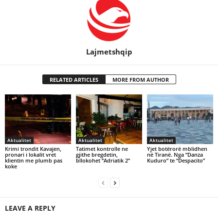
Lajmetshqip
RELATED ARTICLES
MORE FROM AUTHOR
Aktualitet
Aktualitet
Aktualitet
Krimi trondit Kavajen,
Tatimet kontrolle ne
Yjet botërorë mblidhen
pronari i lokalit vret
gjithe bregdetin,
në Tiranë. Nga “Danza
klientin me plumb pas
bllokohet “Adriatik 2”
Kuduro” te “Despacito”
koke
LEAVE A REPLY