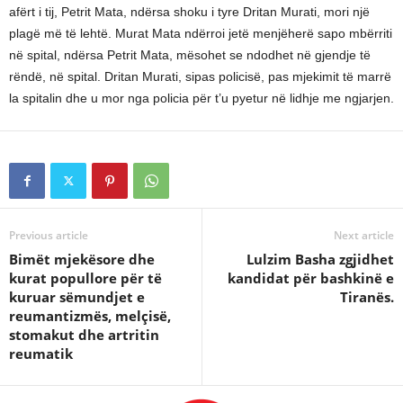
afërt i tij, Petrit Mata, ndërsa shoku i tyre Dritan Murati, mori një
plagë më të lehtë. Murat Mata ndërroi jetë menjëherë sapo mbërriti
në spital, ndërsa Petrit Mata, mësohet se ndodhet në gjendje të
rëndë, në spital. Dritan Murati, sipas policisë, pas mjekimit të marrë
la spitalin dhe u mor nga policia për t’u pyetur në lidhje me ngjarjen.
Previous article
Next article
Bimët mjekësore dhe
Lulzim Basha zgjidhet
kurat popullore për të
kandidat për bashkinë e
kuruar sëmundjet e
Tiranës.
reumantizmës, melçisë,
stomakut dhe artritin
reumatik