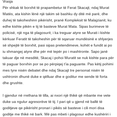
Vrasja
Për shkak të borxhit të prapambetur të Ferat Skacajt, ndaj Murat
Matës, ata kishin lënë një takim së bashku dy ditë më parë, dhe
duhej të takoheshinn pikërisht, pranë Kompleksit të Malajzianit, ku
edhe kishte pikën e tij të basteve Murat Mata. Sipas burimeve të
policisë, një nga të plagosurit, i ka treguar atyre se Murati i kishte
kërkuar Feratit të takoheshin për të sqaruar mundësinë e shlyerjes
së shpejtë të borxhit, pasi sipas pretendimeve, kohët e fundit ai po
iu shmangej atyre dhe për më tepër po i mashtronte. Sapo janë
takuar dje në mesditë, Skacaj i pohoi Muratit se nuk kishte para për
të paguar borxhin por se po përpiqej t’ia paguante. Pas këtij pohimi
mes tyre nisën debatet dhe ndaj Skacajt tre personat nisën të
ushtronin dhunë duke e qëlluar dhe e goditur me sende të forta
dhe grushte.
I gjendur në rrethana të tilla, ai nxori një thikë që mbante me vete
duke ua ngulur agresorëve të tij. I pari që u gjend në ballë të
goditjeve qe pikërisht pronari i pikës së basteve i cili mori disa
goditje me thikë në bark. Më pas mbeti i plagosur edhe kushëriri i