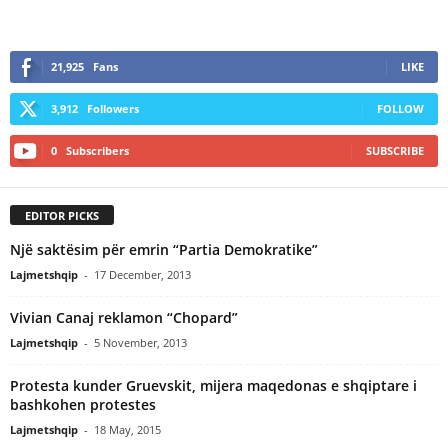
21,925
Fans
LIKE
3,912
Followers
FOLLOW
0
Subscribers
SUBSCRIBE
EDITOR PICKS
Një saktësim për emrin “Partia Demokratike”
Lajmetshqip
-
17 December, 2013
Vivian Canaj reklamon “Chopard”
Lajmetshqip
-
5 November, 2013
Protesta kunder Gruevskit, mijera maqedonas e shqiptare i
bashkohen protestes
Lajmetshqip
-
18 May, 2015