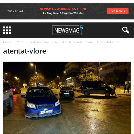
Home
Vlore, shperthim tritoli ne nje lokal. Nuk ka te lenduar
atentat-vlore
atentat-vlore