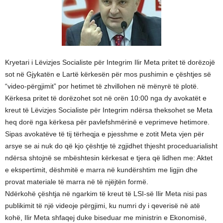
Kryetari i Lëvizjes Socialiste për Integrim Ilir Meta pritet të dorëzojë
sot në Gjykatën e Lartë kërkesën për mos pushimin e çështjes së
“video-përgjimit” por hetimet të zhvillohen në mënyrë të plotë.
Kërkesa pritet të dorëzohet sot në orën 10:00 nga dy avokatët e
kreut të Lëvizjes Socialiste për Integrim ndërsa theksohet se Meta
heq dorë nga kërkesa për pavlefshmërinë e veprimeve hetimore.
Sipas avokatëve të tij tërheqja e pjesshme e zotit Meta vjen për
arsye se ai nuk do që kjo çështje të zgjidhet thjesht proceduarialisht
ndërsa shtojnë se mbështesin kërkesat e tjera që lidhen me: Aktet
e ekspertimit, dëshmitë e marra në kundërshtim me ligjin dhe
provat materiale të marra në të njëjtën formë.
Ndërkohë çështja në ngarkim të kreut të LSI-së Ilir Meta nisi pas
publikimit të një videoje përgjimi, ku numri dy i qeverisë në atë
kohë, Ilir Meta shfaqej duke biseduar me ministrin e Ekonomisë,