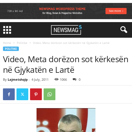
Home
Politike
Video, Meta dorëzon sot kërkesën në Gjykatën e Lartë
POLITIKE
Video, Meta dorëzon sot kërkesën
në Gjykatën e Lartë
By
Lajmetshqip
-
4 July, 2011
1066
0