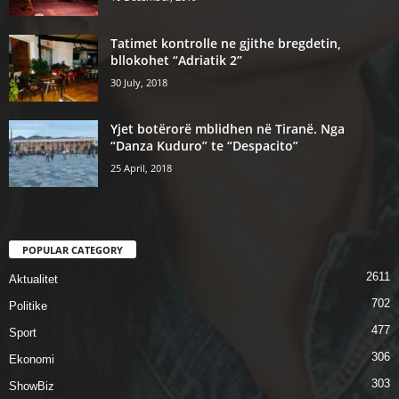
Tatimet kontrolle ne gjithe bregdetin,
bllokohet “Adriatik 2”
30 July, 2018
Yjet botërorë mblidhen në Tiranë. Nga
“Danza Kuduro” te “Despacito”
25 April, 2018
POPULAR CATEGORY
2611
Aktualitet
702
Politike
477
Sport
306
Ekonomi
303
ShowBiz