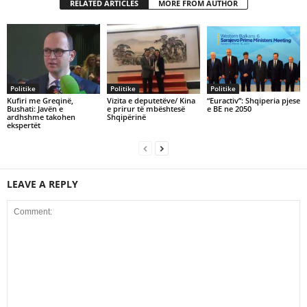
RELATED ARTICLES
MORE FROM AUTHOR
Politike
Politike
Politike
Kufiri me Greqinë,
Vizita e deputetëve/ Kina
“Euractiv”: Shqiperia pjese
Bushati: Javën e
e prirur të mbështesë
e BE ne 2050
ardhshme takohen
Shqipërinë
ekspertët
LEAVE A REPLY