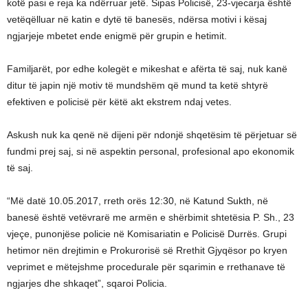
kotë pasi e reja ka ndërruar jetë. Sipas Policisë, 23-vjecarja është
vetëqëlluar në katin e dytë të banesës, ndërsa motivi i kësaj
ngjarjeje mbetet ende enigmë për grupin e hetimit.
Familjarët, por edhe kolegët e mikeshat e afërta të saj, nuk kanë
ditur të japin një motiv të mundshëm që mund ta ketë shtyrë
efektiven e policisë për këtë akt ekstrem ndaj vetes.
Askush nuk ka qenë në dijeni për ndonjë shqetësim të përjetuar së
fundmi prej saj, si në aspektin personal, profesional apo ekonomik
të saj.
“Më datë 10.05.2017, rreth orës 12:30, në Katund Sukth, në
banesë është vetëvrarë me armën e shërbimit shtetësia P. Sh., 23
vjeçe, punonjëse policie në Komisariatin e Policisë Durrës. Grupi
hetimor nën drejtimin e Prokurorisë së Rrethit Gjyqësor po kryen
veprimet e mëtejshme procedurale për sqarimin e rrethanave të
ngjarjes dhe shkaqet”, sqaroi Policia.