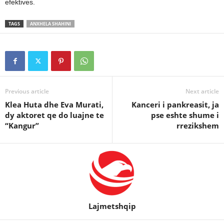
efektives.
TAGS
ANXHELA SHAHINI
Previous article
Next article
Klea Huta dhe Eva Murati,
Kanceri i pankreasit, ja
dy aktoret qe do luajne te
pse eshte shume i
“Kangur”
rrezikshem
Lajmetshqip