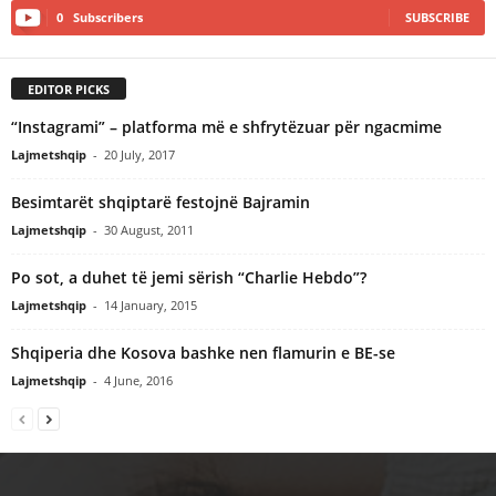
0
Subscribers
SUBSCRIBE
EDITOR PICKS
“Instagrami” – platforma më e shfrytëzuar për ngacmime
Lajmetshqip
-
20 July, 2017
Besimtarët shqiptarë festojnë Bajramin
Lajmetshqip
-
30 August, 2011
Po sot, a duhet të jemi sërish “Charlie Hebdo”?
Lajmetshqip
-
14 January, 2015
Shqiperia dhe Kosova bashke nen flamurin e BE-se
Lajmetshqip
-
4 June, 2016