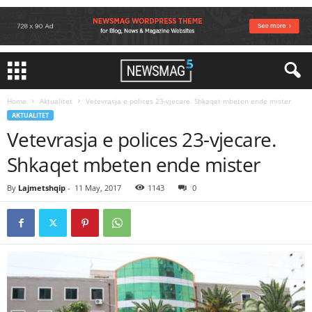
Home
Aktualitet
Vetevrasja e polices 23-vjecare. Shkaqet mbeten ende mister
AKTUALITET
Vetevrasja e polices 23-vjecare.
Shkaqet mbeten ende mister
By
Lajmetshqip
-
11 May, 2017
1143
0