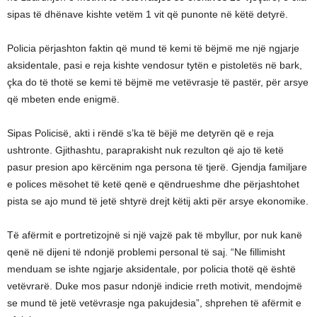
sipas të dhënave kishte vetëm 1 vit që punonte në këtë detyrë.
Policia përjashton faktin që mund të kemi të bëjmë me një ngjarje
aksidentale, pasi e reja kishte vendosur tytën e pistoletës në bark,
çka do të thotë se kemi të bëjmë me vetëvrasje të pastër, për arsye
që mbeten ende enigmë.
Sipas Policisë, akti i rëndë s’ka të bëjë me detyrën që e reja
ushtronte. Gjithashtu, paraprakisht nuk rezulton që ajo të ketë
pasur presion apo kërcënim nga persona të tjerë. Gjendja familjare
e polices mësohet të ketë qenë e qëndrueshme dhe përjashtohet
pista se ajo mund të jetë shtyrë drejt këtij akti për arsye ekonomike.
Të afërmit e portretizojnë si një vajzë pak të mbyllur, por nuk kanë
qenë në dijeni të ndonjë problemi personal të saj. “Ne fillimisht
menduam se ishte ngjarje aksidentale, por policia thotë që është
vetëvrarë. Duke mos pasur ndonjë indicie rreth motivit, mendojmë
se mund të jetë vetëvrasje nga pakujdesia”, shprehen të afërmit e