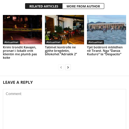
RELATED ARTICLES
MORE FROM AUTHOR
Aktualitet
Aktualitet
Aktualitet
Krimi trondit Kavajen,
Tatimet kontrolle ne
Yjet botërorë mblidhen
pronari i lokalit vret
gjithe bregdetin,
në Tiranë. Nga “Danza
klientin me plumb pas
bllokohet “Adriatik 2”
Kuduro” te “Despacito”
koke
LEAVE A REPLY