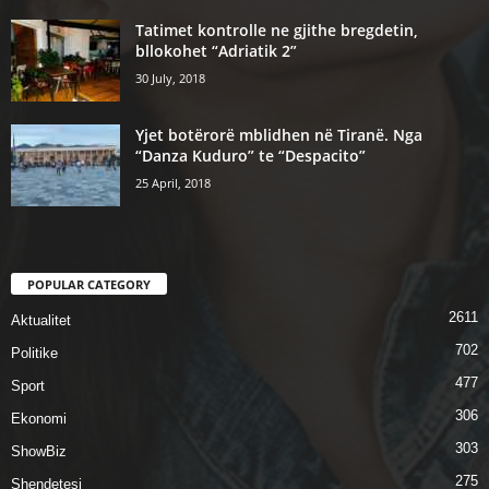
Tatimet kontrolle ne gjithe bregdetin,
bllokohet “Adriatik 2”
30 July, 2018
Yjet botërorë mblidhen në Tiranë. Nga
“Danza Kuduro” te “Despacito”
25 April, 2018
POPULAR CATEGORY
2611
Aktualitet
702
Politike
477
Sport
306
Ekonomi
303
ShowBiz
275
Shendetesi