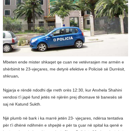
Mbeten ende mister shkaqet qe cuan ne vetëvrasjen me armën e
shërbimit te 23-vjeçares, me detyrë efektive e Policisë së Durrësit,
shkruan
.
Ngjarja e rëndë ndodhi dje rreth orës 12:30, kur Anxhela Shahini
vendosi t’i japë fund jetës në njërën prej dhomave të banesës së
saj në Katund Sukth.
Një plumb në bark i ka marrë jetën 23- vjeçares, ndërsa tentativa
për t’i dhënë ndihmën e shpejtë e për ta çuar në spital ka qenë e