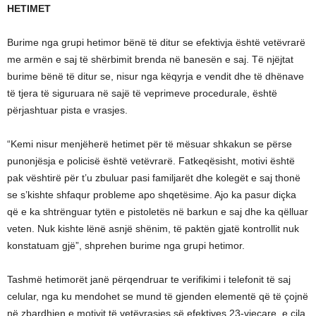
HETIMET
Burime nga grupi hetimor bënë të ditur se efektivja është vetëvrarë
me armën e saj të shërbimit brenda në banesën e saj. Të njëjtat
burime bënë të ditur se, nisur nga këqyrja e vendit dhe të dhënave
të tjera të siguruara në sajë të veprimeve procedurale, është
përjashtuar pista e vrasjes.
“Kemi nisur menjëherë hetimet për të mësuar shkakun se përse
punonjësja e policisë është vetëvrarë. Fatkeqësisht, motivi është
pak vështirë për t’u zbuluar pasi familjarët dhe kolegët e saj thonë
se s’kishte shfaqur probleme apo shqetësime. Ajo ka pasur diçka
që e ka shtrënguar tytën e pistoletës në barkun e saj dhe ka qëlluar
veten. Nuk kishte lënë asnjë shënim, të paktën gjatë kontrollit nuk
konstatuam gjë”, shprehen burime nga grupi hetimor.
Tashmë hetimorët janë përqendruar te verifikimi i telefonit të saj
celular, nga ku mendohet se mund të gjenden elementë që të çojnë
në zbardhjen e motivit të vetëvrasjes së efektives 23-vjeçare, e cila