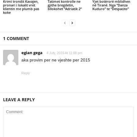
Krimi trondit Kavajen,
Tatimet kontrolle ne
Yjet botërorë mblidhen
pronari i lokalit vret
gjithe bregdetin,
në Tiranë. Nga “Danza
klientin me plumb pas
bllokohet “Adriatik 2”
Kuduro” te “Despacito”
koke
1 COMMENT
egian gega
4 July, 2015 At 11:08 pm
aka provim per ne vjeshte per 2015
Reply
LEAVE A REPLY