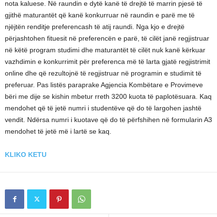
nota kaluese. Në raundin e dytë kanë të drejtë të marrin pjesë të
gjithë maturantët që kanë konkurruar në raundin e parë me të
njëjtën renditje preferencash të atij raundi. Nga kjo e drejtë
përjashtohen fituesit në preferencën e parë, të cilët janë regjistruar
në këtë program studimi dhe maturantët të cilët nuk kanë kërkuar
vazhdimin e konkurrimit për preferenca më të larta gjatë regjistrimit
online dhe që rezultojnë të regjistruar në programin e studimit të
preferuar. Pas listës paraprake Agjencia Kombëtare e Provimeve
bëri me dije se kishin mbetur rreth 3200 kuota të paplotësuara. Kaq
mendohet që të jetë numri i studentëve që do të largohen jashtë
vendit. Ndërsa numri i kuotave që do të përfshihen në formularin A3
mendohet të jetë më i lartë se kaq.
KLIKO KETU