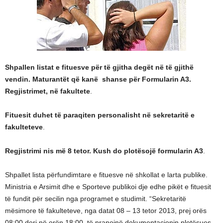
Shpallen listat e fituesve për të gjitha degët në të gjithë
vendin. Maturantët që kanë shanse për Formularin A3.
Regjistrimet, në fakultete
.
Fituesit duhet të paraqiten personalisht në sekretaritë e
fakulteteve
.
Regjistrimi nis më 8 tetor. Kush do plotësojë formularin A3
.
Shpallet lista përfundimtare e fituesve në shkollat e larta publike.
Ministria e Arsimit dhe e Sporteve publikoi dje edhe pikët e fituesit
të fundit për secilin nga programet e studimit. “Sekretaritë
mësimore të fakulteteve, nga datat 08 – 13 tetor 2013, prej orës
08:00 deri në orën 18:00, të pranojnë dokumentacionin plotësues