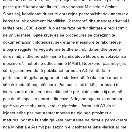
për të gjithë kandidatët fitues”, ka vendosur Ministria e Arsimit.
Sipas saj, kandidatët duhet të dorëzojnë personalisht dokumentet e
kërkuara, si: dokument identifikimi, 2 fotografi dhe mandat arkëtimi i
tarifës prej 1600 lekësh. Kjo është faza përfundimtare e regjistrimit
në universitete. Gjatë kryerjes së procedurës së dorëzimit të
dokumentacionit plotësues, sekretaritë mësimore të fakulteteve
mbajnë regjistër të veçantë me të dhënat mbi datën dhe orën e
dorëzimit, si dhe nënshkrimin e kandidatëve fitues dhe sekretarisë
mësimore”, thuhet në udhëzimin e MASH. Ndërkohë, pas mbylljes
së regjistrimeve do të publikohet formulari A3. Në të do të
përfshihen të gjitha programet e studimit në të cilat kanë mbetur
sërish kuota të paplotësuara. Pas publikimit të këtij formulari të
interesuarit do të kenë disa ditë kohë për plotësimin e tij dhe më
pas do të shpallen emrat e fituesve. Ndryshe nga sa ka ndodhur
gjatë viteve të shkuara, këtë vit plotësimi i formularit A3 do të
lejohet edhe për maturantët mbetës në një nga provimet e
maturës, por me kushtin që këta maturantë në datat e përcaktuara
nga Ministria e Arsimit për sezonin e vjeshtës të jenë vlerësuar me