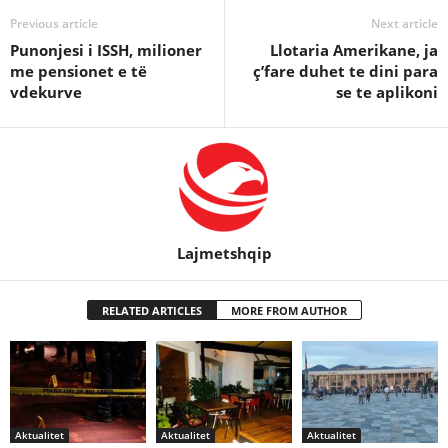
Previous article
Next article
Punonjesi i ISSH, milioner
Llotaria Amerikane, ja
me pensionet e të
ç’fare duhet te dini para
vdekurve
se te aplikoni
Lajmetshqip
RELATED ARTICLES
MORE FROM AUTHOR
Aktualitet
Aktualitet
Aktualitet