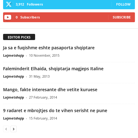
3,912
Followers
FOLLOW
0
Subscribers
SUBSCRIBE
EDITOR PICKS
Ja sa e fuqishme eshte pasaporta shqiptare
Lajmetshqip
-
10 November, 2015
Faleminderit Elhaida, shqiptarja magjeps Italine
Lajmetshqip
-
31 May, 2013
Mango, fakte interesante dhe vetite kuruese
Lajmetshqip
-
27 February, 2014
9 radaret e mbrojtjes do te vihen serisht ne pune
Lajmetshqip
-
15 February, 2014