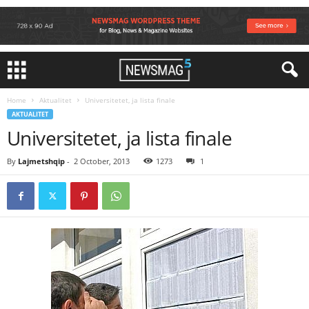
Home
Aktualitet
Universitetet, ja lista finale
AKTUALITET
Universitetet, ja lista finale
By
Lajmetshqip
-
2 October, 2013
1273
1