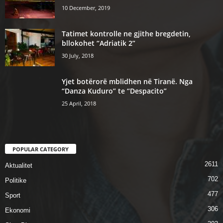
10 December, 2019
Tatimet kontrolle ne gjithe bregdetin,
bllokohet “Adriatik 2”
30 July, 2018
Yjet botërorë mblidhen në Tiranë. Nga
“Danza Kuduro” te “Despacito”
25 April, 2018
POPULAR CATEGORY
2611
Aktualitet
702
Politike
477
Sport
306
Ekonomi