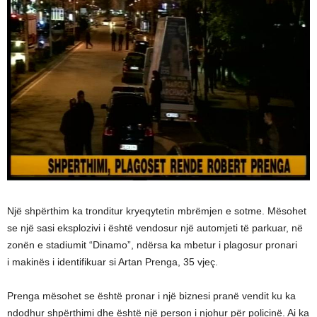
Një shpërthim ka tronditur kryeqytetin mbrëmjen e sotme. Mësohet
se një sasi eksplozivi i është vendosur një automjeti të parkuar, në
zonën e stadiumit “Dinamo”, ndërsa ka mbetur i plagosur pronari
i makinës i identifikuar si Artan Prenga, 35 vjeç.
Prenga mësohet se është pronar i një biznesi pranë vendit ku ka
ndodhur shpërthimi dhe është një person i njohur për policinë. Ai ka