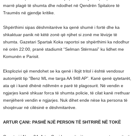
marrë plagë të shumta dhe ndodhet në Qendrën Spitalore të
Traumës në gjendje kritike.
Shpërthimi sipas dëshmitarëve ka qenë shumë i fortë dhe ka
shkaktuar panik në këtë zonë që njihet si zonë me lëvizje të
shumta. Gazetari Spartak Koka raportoi se shpërthimi ka ndodhur
në orën 22:00, pranë stadiumit “Selman Stërmasi” ku lidhet me
Komunën e Parisit.
Eksplozivi që mendohet se ka qenë i llojit tritol i është vendosur
automjetit tip “Benz ML me targa AA 948 AP”. Kanë qenë qytetarët,
ata që i kanë dhënë ndihmën e parë të plagosurit. Në vendin e
ngjarjes kanë shkuar forca të shumta policie, të cilat kanë rrethuar
menjëherë vendin e ngjarjes. Nuk dihet ende nëse ka persona të
shoqëruar në cilësinë e dëshmitarëve.
ARTUR ÇANI: PASHË NJË PERSON TË SHTRIRË NË TOKË