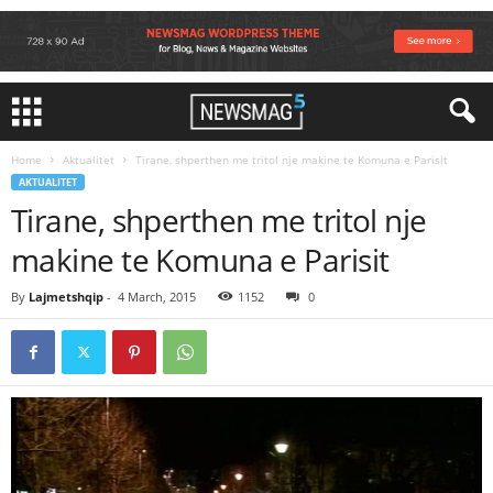
Home
Aktualitet
Tirane, shperthen me tritol nje makine te Komuna e Parisit
AKTUALITET
Tirane, shperthen me tritol nje
makine te Komuna e Parisit
By
Lajmetshqip
-
4 March, 2015
1152
0