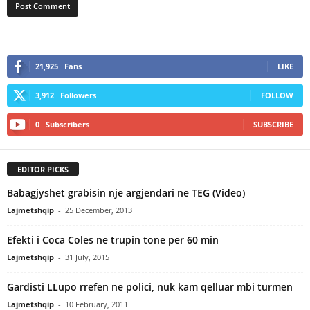
21,925
Fans
LIKE
3,912
Followers
FOLLOW
0
Subscribers
SUBSCRIBE
EDITOR PICKS
Babagjyshet grabisin nje argjendari ne TEG (Video)
Lajmetshqip
-
25 December, 2013
Efekti i Coca Coles ne trupin tone per 60 min
Lajmetshqip
-
31 July, 2015
Gardisti LLupo rrefen ne polici, nuk kam qelluar mbi turmen
Lajmetshqip
-
10 February, 2011