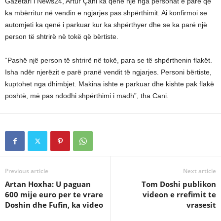
Gazetari i News24, Artur Çani ka qenë një nga personat e parë që
ka mbërritur në vendin e ngjarjes pas shpërthimit. Ai konfirmoi se
automjeti ka qenë i parkuar kur ka shpërthyer dhe se ka parë një
person të shtrirë në tokë që bërtiste.
“Pashë një person të shtrirë në tokë, para se të shpërthenin flakët.
Isha ndër njerëzit e parë pranë vendit të ngjarjes. Personi bërtiste,
kuptohet nga dhimbjet. Makina ishte e parkuar dhe kishte pak flakë
poshtë, më pas ndodhi shpërthimi i madh”, tha Cani.
Previous article
Next article
Artan Hoxha: U paguan
Tom Doshi publikon
600 mije euro per te vrare
videon e rrefimit te
Doshin dhe Fufin, ka video
vrasesit