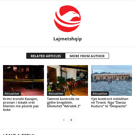
Lajmetshqip
RELATED ARTICLES
MORE FROM AUTHOR
Aktualitet
Aktualitet
Aktualitet
Krimi trondit Kavajen,
Tatimet kontrolle ne
Yjet botërorë mblidhen
pronari i lokalit vret
gjithe bregdetin,
në Tiranë. Nga “Danza
klientin me plumb pas
bllokohet “Adriatik 2”
Kuduro” te “Despacito”
koke