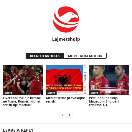
Lajmetshqip
RELATED ARTICLES
MORE FROM AUTHOR
Sport
Sport
Sport
Liverpool me një këmbë
Mediat serbe provokojne
Përfundoi ndeshja
në finale, Romës i duhet
serish
Maqedoni-Shqipëri,
sërish një mrekulli
rezultati 1-1
LEAVE A REPLY