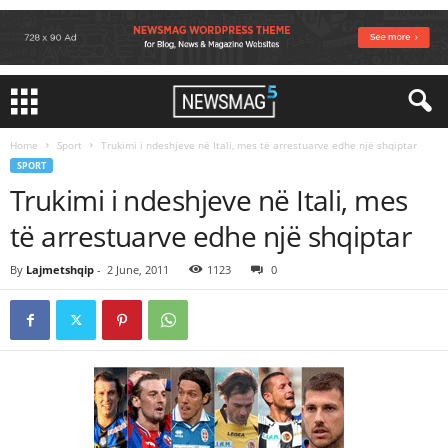
Home
Sport
Trukimi i ndeshjeve në Itali, mes të arrestuarve edhe një shqiptar
SPORT
Trukimi i ndeshjeve në Itali, mes
të arrestuarve edhe një shqiptar
By
Lajmetshqip
-
2 June, 2011
1123
0