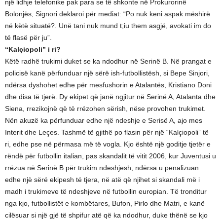
një lidhje telefonike pak para se të shkonte në Prokurorinë
Bolonjës, Signori deklaroi për mediat: “Po nuk keni aspak mëshirë
në këtë situatë?. Unë tani nuk mund t;iu them asgjë, avokati im do
të flasë për ju”.
“Kalçiopoli” i ri?
Këtë radhë trukimi duket se ka ndodhur në Serinë B. Në prangat e
policisë kanë përfunduar një sërë ish-futbollistësh, si Bepe Sinjori,
ndërsa dyshohet edhe për mesfushorin e Atalantës, Kristiano Doni
dhe disa të tjerë. Dy ekipet që janë ngjitur në Serinë A, Atalanta dhe
Siena, rrezikojnë që të rrëzohen sërish, nëse provohen trukimet.
Nën akuzë ka përfunduar edhe një ndeshje e Serisë A, ajo mes
Interit dhe Leçes. Tashmë të gjithë po flasin për një “Kalçiopoli” të
ri, edhe pse në përmasa më të vogla. Kjo është një goditje tjetër e
rëndë për futbollin italian, pas skandalit të vitit 2006, kur Juventusi u
rrëzua në Serinë B për trukim ndeshjesh, ndërsa u penalizuan
edhe një sërë ekipesh të tjera, në atë që njihet si skandali më i
madh i trukimeve të ndeshjeve në futbollin europian. Të tronditur
nga kjo, futbollistët e kombëtares, Bufon, Pirlo dhe Matri, e kanë
cilësuar si një gjë të shpifur atë që ka ndodhur, duke thënë se kjo