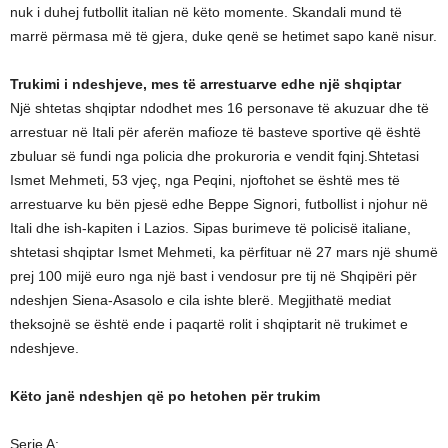
nuk i duhej futbollit italian në këto momente. Skandali mund të
marrë përmasa më të gjera, duke qenë se hetimet sapo kanë nisur.
Trukimi i ndeshjeve, mes të arrestuarve edhe një shqiptar
Një shtetas shqiptar ndodhet mes 16 personave të akuzuar dhe të
arrestuar në Itali për aferën mafioze të basteve sportive që është
zbuluar së fundi nga policia dhe prokuroria e vendit fqinj.Shtetasi
Ismet Mehmeti, 53 vjeç, nga Peqini, njoftohet se është mes të
arrestuarve ku bën pjesë edhe Beppe Signori, futbollist i njohur në
Itali dhe ish-kapiten i Lazios. Sipas burimeve të policisë italiane,
shtetasi shqiptar Ismet Mehmeti, ka përfituar në 27 mars një shumë
prej 100 mijë euro nga një bast i vendosur pre tij në Shqipëri për
ndeshjen Siena-Asasolo e cila ishte blerë. Megjithatë mediat
theksojnë se është ende i paqartë rolit i shqiptarit në trukimet e
ndeshjeve.
Këto janë ndeshjen që po hetohen për trukim
Serie A: