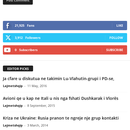
21,925
Fans
LIKE
3,912
Followers
FOLLOW
0
Subscribers
SUBSCRIBE
EDITOR PICKS
Ja cfare u diskutua ne takimin Lu-Vlahutin-grupi i PD-se,
Lajmetshqip
-
11 May, 2016
Avioni qe u kap ne Itali u nis nga fshati Dushkarak i Vlorës
Lajmetshqip
-
8 September, 2015
Kriza ne Ukraine: Rusia pranon te ngreje nje grup kontakti
Lajmetshqip
-
3 March, 2014