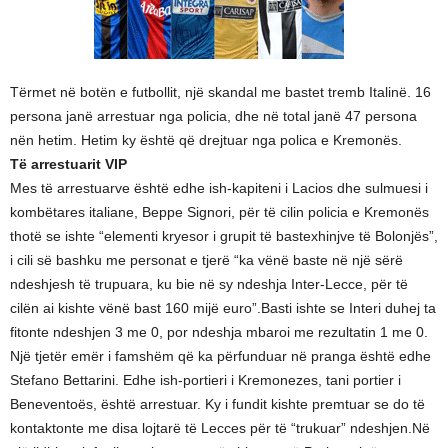
Tërmet në botën e futbollit, një skandal me bastet tremb Italinë. 16
persona janë arrestuar nga policia, dhe në total janë 47 persona
nën hetim. Hetim ky është që drejtuar nga polica e Kremonës.
Të arrestuarit VIP
Mes të arrestuarve është edhe ish-kapiteni i Lacios dhe sulmuesi i
kombëtares italiane, Beppe Signori, për të cilin policia e Kremonës
thotë se ishte “elementi kryesor i grupit të bastexhinjve të Bolonjës”,
i cili së bashku me personat e tjerë “ka vënë baste në një sërë
ndeshjesh të trupuara, ku bie në sy ndeshja Inter-Lecce, për të
cilën ai kishte vënë bast 160 mijë euro”.Basti ishte se Interi duhej ta
fitonte ndeshjen 3 me 0, por ndeshja mbaroi me rezultatin 1 me 0.
Një tjetër emër i famshëm që ka përfunduar në pranga është edhe
Stefano Bettarini. Edhe ish-portieri i Kremonezes, tani portier i
Beneventoës, është arrestuar. Ky i fundit kishte premtuar se do të
kontaktonte me disa lojtarë të Lecces për të “trukuar” ndeshjen.Në