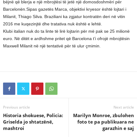
bëjnë që blerja e një mbrojtësi të jetë një domosdoshmëri për
Barcelonën.Sipas gazetës Marca, objektivi kryesor është lojtari i
Milanit, Thiago Silva. Braziliani ka zgjatur kontratën deri në vitin
2016 me kuqezinjtë dhe tratativa nuk është e lehtë.
Klubi italian nuk do ta linte të lirë lojtarin për më pak se 25 milionë
euro. Në ditët e ardhshme pritet që Barcelona t’i ofrojë mbrojtësin
Maxwell Milanit në një tentativë për të ulur çmimin.
Previous article
Next article
Historia shokuese, Policia:
Marilyn Monroe, zbulohen
Griselda jo shtatzënë,
foto te pa publikuara ne
mashtroi
garazhin e saj