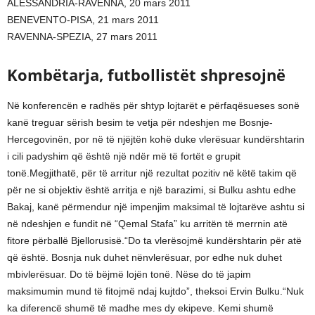
ALESSANDRIA-RAVENNA, 20 mars 2011
BENEVENTO-PISA, 21 mars 2011
RAVENNA-SPEZIA, 27 mars 2011
Kombëtarja, futbollistët shpresojnë
Në konferencën e radhës për shtyp lojtarët e përfaqësueses sonë
kanë treguar sërish besim te vetja për ndeshjen me Bosnje-
Hercegovinën, por në të njëjtën kohë duke vlerësuar kundërshtarin
i cili padyshim që është një ndër më të fortët e grupit
tonë.Megjithatë, për të arritur një rezultat pozitiv në këtë takim që
për ne si objektiv është arritja e një barazimi, si Bulku ashtu edhe
Bakaj, kanë përmendur një impenjim maksimal të lojtarëve ashtu si
në ndeshjen e fundit në “Qemal Stafa” ku arritën të merrnin atë
fitore përballë Bjellorusisë.“Do ta vlerësojmë kundërshtarin për atë
që është. Bosnja nuk duhet nënvlerësuar, por edhe nuk duhet
mbivlerësuar. Do të bëjmë lojën tonë. Nëse do të japim
maksimumin mund të fitojmë ndaj kujtdo”, theksoi Ervin Bulku.“Nuk
ka diferencë shumë të madhe mes dy ekipeve. Kemi shumë