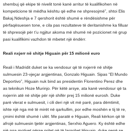
shembuj që ekipe të nivelit tonë kanë arritur të kualifikohen në
kompeticione të mëdha kështu që edhe ne shpresojmë”, shtoi Elis
Bakaj.Ndeshja e 7 qershorit është shumë e rëndësishme për
përfaqësuesen tone, e cila pas rezultateve të deritanishme ka filluar
të shpresojë për t’u ngjitur akoma më shumë në pozicionet në grup
pasi kualifikimi vazhdon të mbetet një ëndërr.
Reali nxjerr në shitje Higuain për 15 milionë euro
Reali i Madridit duket se ka vendosur që të nxjerrë në shitje
sulmuesin 23-vjeçar argjentinas, Gonzalo Higuain. Sipas “El Mundo
Deportivo”, Higuain nuk bind as presidentin Florentino Perez dhe
as teknikun Hoze Murinjo. Për këtë arsye, ata kanë vendosur që ta
nxjerrin atë në shitje për një shifër prej 15 milionë eurosh. Duke
parë vlerat e sulmuesit, i cili deri një vit më parë, para dëmtimit,
ishte një nga më të mirët në qarkullim, por edhe moshën e tij të re,
çmimi është shumë i ulët. Me paratë e Higuain, Reali kërkon që të
afrojë sulmuesin tjetër argjentinas, Serxhio Aguero. Ky është edhe
një nga motivet përse pritet që të largohet Higuain, duke qenë se