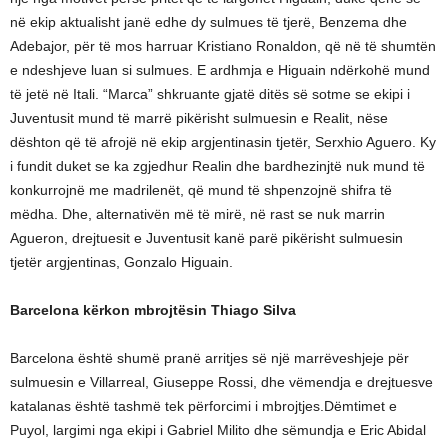
në ekip aktualisht janë edhe dy sulmues të tjerë, Benzema dhe
Adebajor, për të mos harruar Kristiano Ronaldon, që në të shumtën
e ndeshjeve luan si sulmues. E ardhmja e Higuain ndërkohë mund
të jetë në Itali. “Marca” shkruante gjatë ditës së sotme se ekipi i
Juventusit mund të marrë pikërisht sulmuesin e Realit, nëse
dështon që të afrojë në ekip argjentinasin tjetër, Serxhio Aguero. Ky
i fundit duket se ka zgjedhur Realin dhe bardhezinjtë nuk mund të
konkurrojnë me madrilenët, që mund të shpenzojnë shifra të
mëdha. Dhe, alternativën më të mirë, në rast se nuk marrin
Agueron, drejtuesit e Juventusit kanë parë pikërisht sulmuesin
tjetër argjentinas, Gonzalo Higuain.
Barcelona kërkon mbrojtësin Thiago Silva
Barcelona është shumë pranë arritjes së një marrëveshjeje për
sulmuesin e Villarreal, Giuseppe Rossi, dhe vëmendja e drejtuesve
katalanas është tashmë tek përforcimi i mbrojtjes.Dëmtimet e
Puyol, largimi nga ekipi i Gabriel Milito dhe sëmundja e Eric Abidal