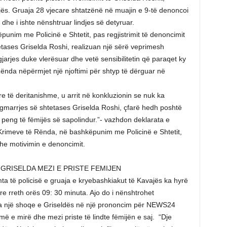
ës. Gruaja 28 vjecare shtatzënë në muajin e 9-të denoncoi
 dhe i ishte nënshtruar lindjes së detyruar.
unim me Policinë e Shtetit, pas regjistrimit të denoncimit
tases Griselda Roshi, realizuan një sërë veprimesh
gjarjes duke vlerësuar dhe vetë sensibilitetin që paraqet ky
Rënda nëpërmjet një njoftimi për shtyp të dërguar në
e të deritanishme, u arrit në konkluzionin se nuk ka
ngmarrjes së shtetases Griselda Roshi, çfarë hedh poshtë
s peng të fëmijës së sapolindur.”- vazhdon deklarata e
Krimeve të Rënda, në bashkëpunim me Policinë e Shtetit,
he motivimin e denoncimit.
 GRISELDA MEZI E PRISTE FEMIJEN
a të policisë e gruaja e kryebashkiakut të Kavajës ka hyrë
ore rreth orës 09: 30 minuta. Ajo do i nënshtrohet
lda një shoqe e Griseldës në një prononcim për NEWS24
më e mirë dhe mezi priste të lindte fëmijën e saj. “Dje