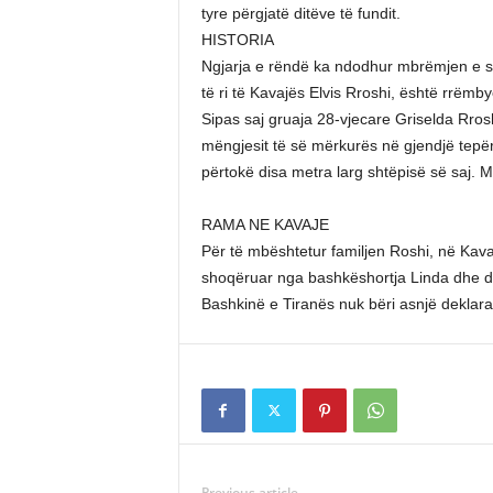
tyre përgjatë ditëve të fundit.
HISTORIA
Ngjarja e rëndë ka ndodhur mbrëmjen e së
të ri të Kavajës Elvis Rroshi, është rrëmb
Sipas saj gruaja 28-vjecare Griselda Rrosh
mëngjesit të së mërkurës në gjendjë tepë
përtokë disa metra larg shtëpisë së saj. Mb
RAMA NE KAVAJE
Për të mbështetur familjen Roshi, në Kavaj
shoqëruar nga bashkëshortja Linda dhe depu
Bashkinë e Tiranës nuk bëri asnjë deklara
Previous article