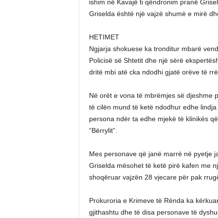
ishim në Kavajë ti qëndronim pranë Griseld
Griselda është një vajzë shumë e mirë dhe 
HETIMET
Ngjarja shokuese ka tronditur mbarë vend
Policisë së Shtetit dhe një sërë ekspertësh
dritë mbi atë cka ndodhi gjatë orëve të rr
Në orët e vona të mbrëmjes së djeshme po
të cilën mund të ketë ndodhur edhe lindja
persona ndër ta edhe mjekë të klinikës që 
“Bërrylit”.
Mes personave që janë marrë në pyetje janë
Griselda mësohet të ketë pirë kafen me një
shoqëruar vajzën 28 vjecare për pak rrugë,
Prokuroria e Krimeve të Rënda ka kërkuar 
gjithashtu dhe të disa personave të dyshua