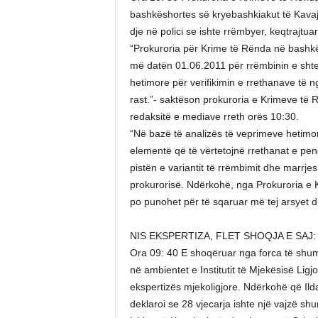
bashkëshortes së kryebashkiakut të Kavaj
dje në polici se ishte rrëmbyer, keqtrajtuar
“Prokuroria për Krime të Rënda në bashkëp
më datën 01.06.2011 për rrëmbinin e shte
hetimore për verifikimin e rrethanave të n
rast.”- saktëson prokuroria e Krimeve të 
redaksitë e mediave rreth orës 10:30.
“Në bazë të analizës të veprimeve hetimor
elementë që të vërtetojnë rrethanat e pe
pistën e variantit të rrëmbimit dhe marrje
prokurorisë. Ndërkohë, nga Prokuroria e 
po punohet për të sqaruar më tej arsyet d
NIS EKSPERTIZA, FLET SHOQJA E SAJ:
Ora 09: 40 E shoqëruar nga forca të shumt
në ambientet e Institutit të Mjekësisë Ligj
ekspertizës mjekoligjore. Ndërkohë që I
deklaroi se 28 vjecarja ishte një vajzë shu