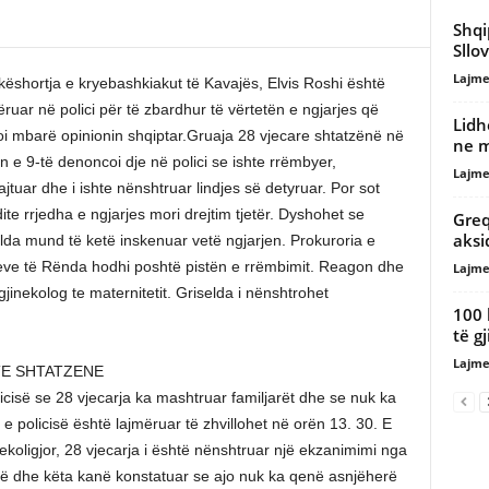
Shqi
Sllo
Lajme
ëshortja e kryebashkiakut të Kavajës, Elvis Roshi është
ruar në polici për të zbardhur të vërtetën e ngjarjes që
Lidh
i mbarë opinionin shqiptar.Gruaja 28 vjecare shtatzënë në
ne 
n e 9-të denoncoi dje në polici se ishte rrëmbyer,
Lajme
ajtuar dhe i ishte nënshtruar lindjes së detyruar. Por sot
ite rrjedha e ngjarjes mori drejtim tjetër. Dyshohet se
Greq
aksi
lda mund të ketë inskenuar vetë ngjarjen. Prokuroria e
ve të Rënda hodhi poshtë pistën e rrëmbimit. Reagon dhe
Lajme
gjinekolog te maternitetit. Griselda i nënshtrohet
100 
të g
Lajme
TE SHTATZENE
isë se 28 vjecarja ka mashtruar familjarët dhe se nuk ka
 policisë është lajmëruar të zhvillohet në orën 13. 30. E
ekoligjor, 28 vjecarja i është nënshtruar një ekzanimimi nga
anë dhe këta kanë konstatuar se ajo nuk ka qenë asnjëherë