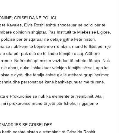
NINE; GRISELDA NE POLICI
të Kavajës, Elvis Roshi është shoqëruar në polici për të
barë opinionin shqiptar. Pas Institutit te Mjekësisë Ligjore,
olicisë për të sqaruar në detaje gjithë këtë histori.
ria se nuk kemi të bëjmë me rrëmbim, mund të flitet për një
 e cila për pak ditë do të lindte fëmijën e saj. Atëherë
ë rreme. Ndërkohë që mister vazhdon të mbetet fëmija. Nuk
një abort, duke i shkaktuar vdekjen fëmijës së saj, apo ka
 pista e dytë, dhe fëmija është gjallë atëherë grupi hetimor
 foshnja dhe personat që kanë bashkëpunuar më të renë.
ata e Prokurorisë se nuk ka elemente të rrëmbimit. Ata i
i i prokurorisë mund të jetë për fshehur ngjarjen e
GMARRJES SE GRISELDES
 hedh poshtë pistën e rrëmbimit të Griselda Roshit,