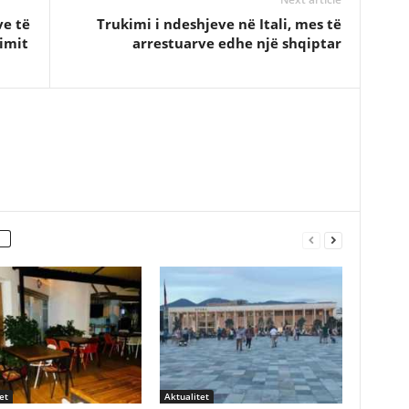
ve të
Trukimi i ndeshjeve në Itali, mes të
imit
arrestuarve edhe një shqiptar
et
Aktualitet