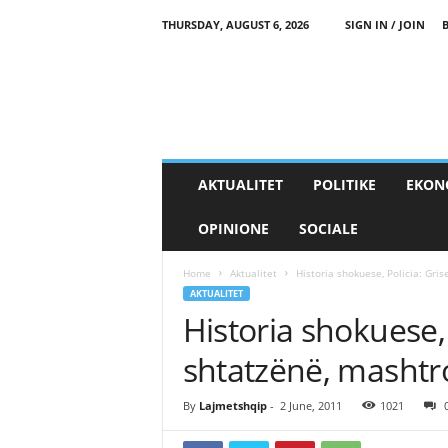
THURSDAY, AUGUST 6, 2026
SIGN IN / JOIN
AKTUALITET
POLITIKE
EKON
OPINIONE
SOCIALE
Home
Aktualitet
Historia shokuese, Policia: Gris
AKTUALITET
Historia shokuese, 
shtatzënë, mashtr
By
Lajmetshqip
-
2 June, 2011
1021