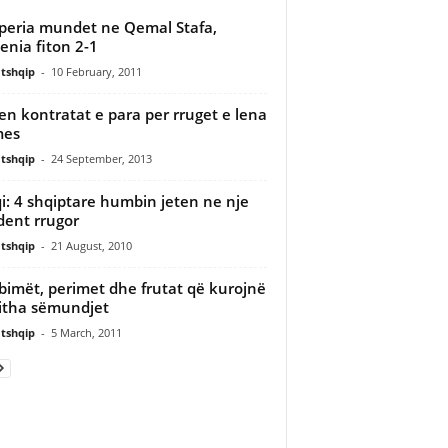
peria mundet ne Qemal Stafa,
venia fiton 2-1
tshqip
-
10 February, 2011
en kontratat e para per rruget e lena
mes
tshqip
-
24 September, 2013
i: 4 shqiptare humbin jeten ne nje
dent rrugor
tshqip
-
21 August, 2010
bimët, perimet dhe frutat që kurojnë
jitha sëmundjet
tshqip
-
5 March, 2011