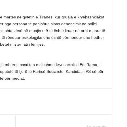
 martës në qytetin e Tiranës, kur gruaja e kryebashkiakut
yer nga persona të panjohur, sipas denoncimit ne polici.
i, shtatzënë në muajin e 9-të është liruar në orët e para të
r të rënduar psikologjike dhe është përmendur dhe hedhur
etet mister fati i fëmijës.
ë mbërriti pasditen e djeshme kryesocialisti Edi Rama, i
tetë të tjerë të Partisë Socialiste. Kandidati i PS-së për
të për mediat.
Next article