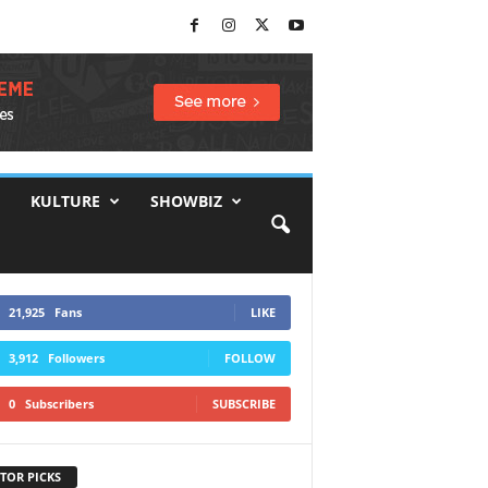
KULTURE
SHOWBIZ
21,925
Fans
LIKE
3,912
Followers
FOLLOW
0
Subscribers
SUBSCRIBE
TOR PICKS