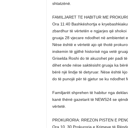
shtatzënë.
FAMILJARET TE HABITUR ME PROKURO
Ora 11:40 Bashkëshortja e kryebashkiakut 
zbardhur të vërtetën e ngjarjes që shokoi m
gruaja 28 vjecare ndodhet në ambientet e p
Nëse është e vërtetë ajo që thotë prokuro
inskemin të gjithë historisë nga vetë gruaja
Griselda Roshi do të akuzohet për padi t
dihet ende nëse saktësisht gruaja ka bërë 
bërë një lindje të detyruar. Nëse është kjo
do të punojë për të gjetur se ku ndodhet
Familjarët shprehen të habitur nga deklar
kanë thënë gazetarit të NEWS24 se qëndrim
vërtetë.
PROKURORIA: RREZON PISTEN E PEN
Ora 10. 30 Prokuroria e Krimeve të Rënda