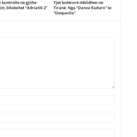
 kontrolle ne gjithe
Yjet botërorë mblidhen në
in, bllokohet “Adriatik 2”
Tiranë. Nga “Danza Kuduro” te
“Despacito”