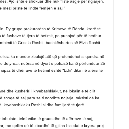
ës. Ajo ishte e shokuar dhe nuk fliste asgjë për ngjarjen.
mezi priste të lindte fëmijën e saj ”
in. Dy grupe prokurorësh të Krimeve të Rënda, krerë të
 të fushave të tjera të hetimit, po punojnë për të hedhur
ëmbimit të Grisela Roshit, bashkëshortes së Elvis Roshit.
licia ka mundur zbulojë atë që pretendohet si qendra në
 e detyruar, ndërsa në dyert e policisë kanë përfunduar 25
sipas të dhënave të hetimit është “Edri” diku në afërsi të
 dhe kushëriri i kryebashkiakut, në lokalin e të cilit
 shoqe të saj para se ti ndodhte ngjarja, taksisti që ka
 kryebashkiaku Roshi si dhe familjarë të tjerë.
tabulatet telefonike të gruas dhe të afërmve të saj,
r, me qellim që të zbardhë të gjitha bisedat e kryera prej