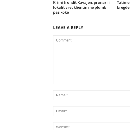
Krimi trondit Kavajen, pronari i
Tatimet
lokalit vret klientin me plumb
bregdet
pas koke
LEAVE A REPLY