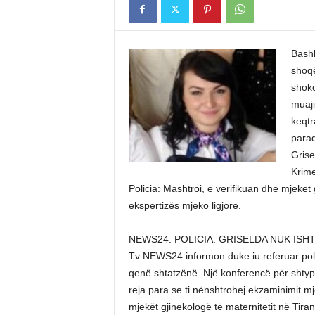
Bashk
shoqë
shoko
muaji
keqtr
parad
Grise
Krime
Policia: Mashtroi, e verifikuan dhe mjeket 
ekspertizës mjeko ligjore.
NEWS24: POLICIA: GRISELDA NUK ISH
Tv NEWS24 informon duke iu referuar polic
qenë shtatzënë. Një konferencë për shtyp e
reja para se ti nënshtrohej ekzaminimit mj
mjekët gjinekologë të maternitetit në Tir