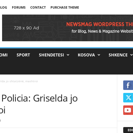
BLOG
FORUMS
CONTACT
PURCHASE THEME
OMI
SPORT
SHENDETESI
KOSOVA
SHKENCE
elda jo shtatzënë, mashtroi
Policia: Griselda jo
oi
0
EDI