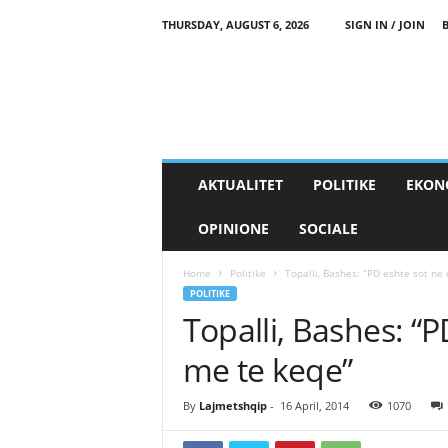
THURSDAY, AUGUST 6, 2026
SIGN IN / JOIN
AKTUALITET
POLITIKE
EKON
OPINIONE
SOCIALE
Home
Politike
Topalli, Bashes: “PD eshte sot ne 
POLITIKE
Topalli, Bashes: “P
me te keqe”
By
Lajmetshqip
-
16 April, 2014
1070