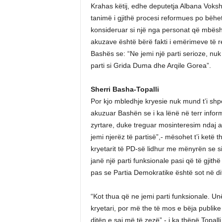
Krahas këtij, edhe deputetja Albana Vokshi
tanimë i gjithë procesi reformues po bëhet
konsideruar si një nga personat që mbësh
akuzave është bërë fakti i emërimeve të r
Bashës se: “Ne jemi një parti serioze, nu
parti si Grida Duma dhe Arqile Gorea”.
Sherri Basha-Topalli
Por kjo mbledhje kryesie nuk mund t’i shp
akuzuar Bashën se i ka lënë në terr info
zyrtare, duke treguar mosinteresim ndaj at
jemi njerëz të partisë”,- mësohet t’i ketë 
kryetarit të PD-së lidhur me mënyrën se si
janë një parti funksionale pasi që të gjit
pas se Partia Demokratike është sot në di
“Kot thua që ne jemi parti funksionale. 
kryetari, por më the të mos e bëja publike
ditën e saj më të zezë”,- i ka thënë Topall