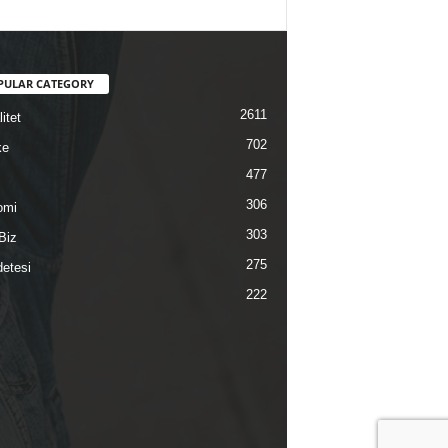
PULAR CATEGORY
2611
itet
702
ke
477
306
omi
303
Biz
275
etesi
222