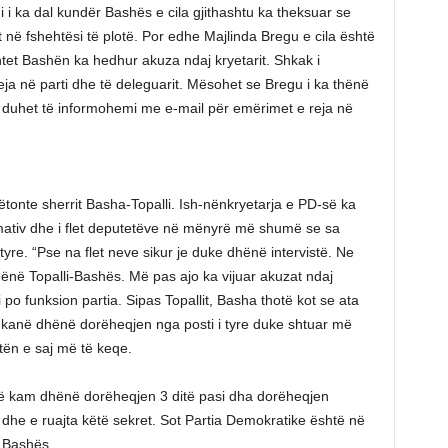
 i ka dal kundër Bashës e cila gjithashtu ka theksuar se
 në fshehtësi të plotë. Por edhe Majlinda Bregu e cila është
tet Bashën ka hedhur akuza ndaj kryetarit. Shkak i
eja në parti dhe të deleguarit. Mësohet se Bregu i ka thënë
k duhet të informohemi me e-mail për emërimet e reja në
ëtonte sherrit Basha-Topalli. Ish-nënkryetarja e PD-së ka
rmativ dhe i flet deputetëve në mënyrë më shumë se sa
yre. “Pse na flet neve sikur je duke dhënë intervistë. Ne
thënë Topalli-Bashës. Më pas ajo ka vijuar akuzat ndaj
 po funksion partia. Sipas Topallit, Basha thotë kot se ata
hë kanë dhënë dorëheqjen nga posti i tyre duke shtuar më
tën e saj më të keqe.
Unë kam dhënë dorëheqjen 3 ditë pasi dha dorëheqjen
 dhe e ruajta këtë sekret. Sot Partia Demokratike është në
i Bashës.