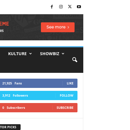
KULTURE
SHOWBIZ
21,925
Fans
LIKE
3,912
Followers
FOLLOW
0
Subscribers
SUBSCRIBE
TOR PICKS