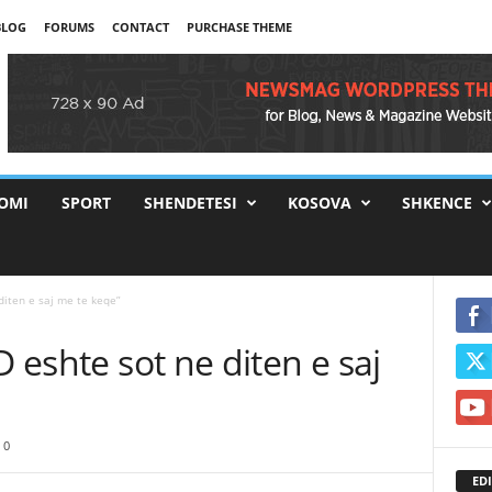
BLOG
FORUMS
CONTACT
PURCHASE THEME
OMI
SPORT
SHENDETESI
KOSOVA
SHKENCE
diten e saj me te keqe”
D eshte sot ne diten e saj
0
EDI