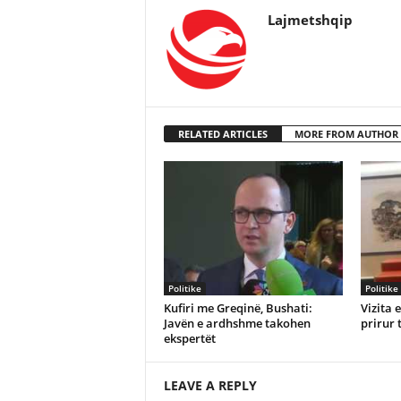
Lajmetshqip
RELATED ARTICLES
MORE FROM AUTHOR
Politike
Politike
Kufiri me Greqinë, Bushati:
Vizita 
Javën e ardhshme takohen
prirur 
ekspertët
LEAVE A REPLY