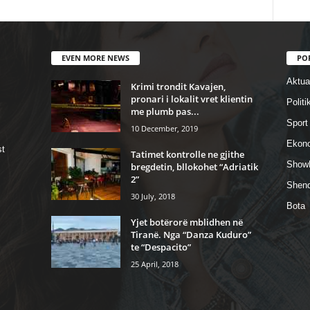
EVEN MORE NEWS
PO
Aktual
Krimi trondit Kavajen,
pronari i lokalit vret klientin
Politi
me plumb pas...
Sport
10 December, 2019
Ekon
st
Tatimet kontrolle ne gjithe
Show
bregdetin, bllokohet “Adriatik
2”
Shend
30 July, 2018
Bota
Yjet botërorë mblidhen në
Tiranë. Nga “Danza Kuduro”
te “Despacito”
25 April, 2018