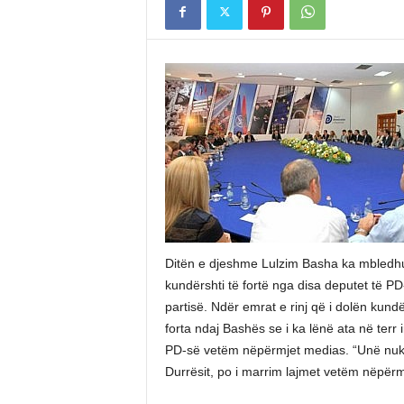
Ditën e djeshme Lulzim Basha ka mbledhur
kundërshti të fortë nga disa deputet të P
partisë. Ndër emrat e rinj që i dolën kundë
forta ndaj Bashës se i ka lënë ata në terr
PD-së vetëm nëpërmjet medias. “Unë nuk 
Durrësit, po i marrim lajmet vetëm nëpërmje