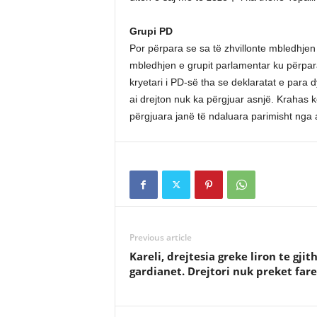
Grupi PD
Por përpara se sa të zhvillonte mbledhjen
mbledhjen e grupit parlamentar ku përpara k
kryetari i PD-së tha se deklaratat e para dy 
ai drejton nuk ka përgjuar asnjë. Krahas 
përgjuara janë të ndaluara parimisht nga
Previous article
Kareli, drejtesia greke liron te gjit
gardianet. Drejtori nuk preket fare