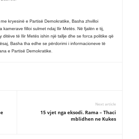
 me kryesinë e Partisë Demokratike, Basha zhvilloi
amerave filloi sulmet ndaj Ilir Metës. Në fjalën e tij,
ditëve të Ilir Metës ishin një tallje dhe se forca politike që
kësaj, Basha tha edhe se përdorimi i informacioneve të
 ana e Partisë Demokratike.
Next article
he
15 vjet nga eksodi. Rama – Thaci
mblidhen ne Kukes