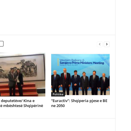
Politike
e deputetëve/ Kina e
“Euractiv”: Shqiperia pjese e BE
të mbështesë Shqipërinë
ne 2050