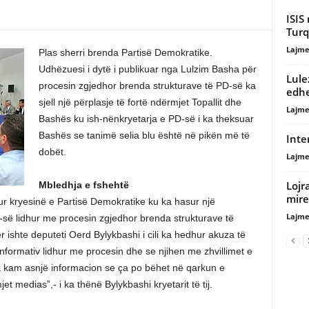
ISIS
Turq
Lajme
Plas sherri brenda Partisë Demokratike.
Udhëzuesi i dytë i publikuar nga Lulzim Basha për
Lule
procesin zgjedhor brenda strukturave të PD-së ka
edhe
sjell një përplasje të fortë ndërmjet Topallit dhe
Lajme
Bashës ku ish-nënkryetarja e PD-së i ka theksuar
Bashës se tanimë selia blu është në pikën më të
Inte
dobët.
Lajme
Lojra
Mbledhja e fshehtë
mire
 kryesinë e Partisë Demokratike ku ka hasur një
Lajme
D-së lidhur me procesin zgjedhor brenda strukturave të
r ishte deputeti Oerd Bylykbashi i cili ka hedhur akuza të
 informativ lidhur me procesin dhe se njihen me zhvillimet e
kam asnjë informacion se ça po bëhet në qarkun e
t medias”,- i ka thënë Bylykbashi kryetarit të tij.