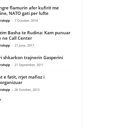
 ngre flamurin afer kufirit me
ine, NATO gati per lufte
tshqip
-
7 October, 2014
zim Basha te Rudina: Kam punuar
 ne Call Center
tshqip
-
21 June, 2017
ri shkarkon trajnerin Gasperini
tshqip
-
21 September, 2011
t e fatit, rrjet mafioz i
organizuar
tshqip
-
26 October, 2013