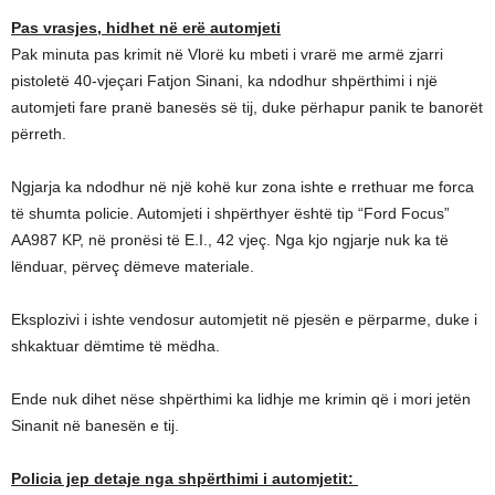
Pas vrasjes, hidhet në erë automjeti
Pak minuta pas krimit në Vlorë ku mbeti i vrarë me armë zjarri
pistoletë 40-vjeçari Fatjon Sinani, ka ndodhur shpërthimi i një
automjeti fare pranë banesës së tij, duke përhapur panik te banorët
përreth.
Ngjarja ka ndodhur në një kohë kur zona ishte e rrethuar me forca
të shumta policie. Automjeti i shpërthyer është tip “Ford Focus”
AA987 KP, në pronësi të E.I., 42 vjeç. Nga kjo ngjarje nuk ka të
lënduar, përveç dëmeve materiale.
Eksplozivi i ishte vendosur automjetit në pjesën e përparme, duke i
shkaktuar dëmtime të mëdha.
Ende nuk dihet nëse shpërthimi ka lidhje me krimin që i mori jetën
Sinanit në banesën e tij.
Policia jep detaje nga shpërthimi i automjetit: