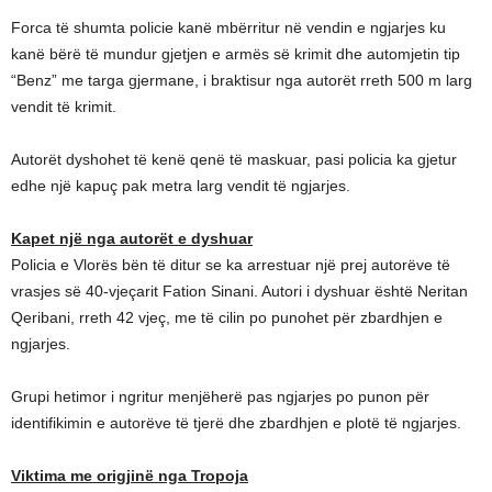
Forca të shumta policie kanë mbërritur në vendin e ngjarjes ku
kanë bërë të mundur gjetjen e armës së krimit dhe automjetin tip
“Benz” me targa gjermane, i braktisur nga autorët rreth 500 m larg
vendit të krimit.
Autorët dyshohet të kenë qenë të maskuar, pasi policia ka gjetur
edhe një kapuç pak metra larg vendit të ngjarjes.
Kapet një nga autorët e dyshuar
Policia e Vlorës bën të ditur se ka arrestuar një prej autorëve të
vrasjes së 40-vjeçarit Fation Sinani. Autori i dyshuar është Neritan
Qeribani, rreth 42 vjeç, me të cilin po punohet për zbardhjen e
ngjarjes.
Grupi hetimor i ngritur menjëherë pas ngjarjes po punon për
identifikimin e autorëve të tjerë dhe zbardhjen e plotë të ngjarjes.
Viktima me origjinë nga Tropoja