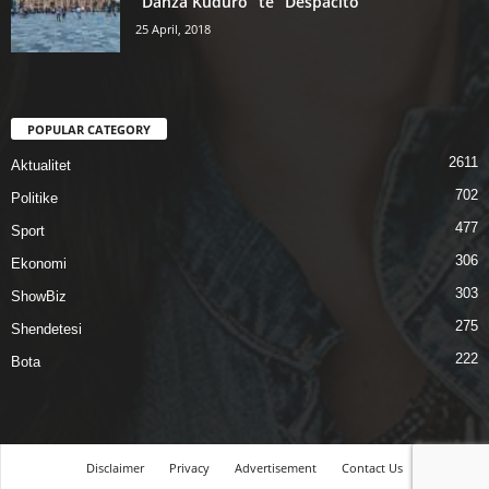
“Danza Kuduro” te “Despacito”
25 April, 2018
POPULAR CATEGORY
2611
Aktualitet
702
Politike
477
Sport
306
Ekonomi
303
ShowBiz
275
Shendetesi
222
Bota
Disclaimer
Privacy
Advertisement
Contact Us