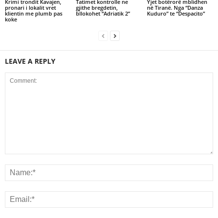
Krimi trondit Kavajen,
Tatimet kontrolle ne
Yjet botërorë mblidhen
pronari i lokalit vret
gjithe bregdetin,
në Tiranë. Nga “Danza
klientin me plumb pas
bllokohet “Adriatik 2”
Kuduro” te “Despacito”
koke
LEAVE A REPLY