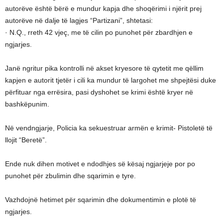
autorëve është bërë e mundur kapja dhe shoqërimi i njërit prej
autorëve në dalje të lagjes “Partizani”, shtetasi:
· N.Q., rreth 42 vjeç, me të cilin po punohet për zbardhjen e
ngjarjes.
Janë ngritur pika kontrolli në akset kryesore të qytetit me qëllim
kapjen e autorit tjetër i cili ka mundur të largohet me shpejtësi duke
përfituar nga errësira, pasi dyshohet se krimi është kryer në
bashkëpunim.
Në vendngjarje, Policia ka sekuestruar armën e krimit- Pistoletë të
llojit “Beretë”.
Ende nuk dihen motivet e ndodhjes së kësaj ngjarjeje por po
punohet për zbulimin dhe sqarimin e tyre.
Vazhdojnë hetimet për sqarimin dhe dokumentimin e plotë të
ngjarjes.