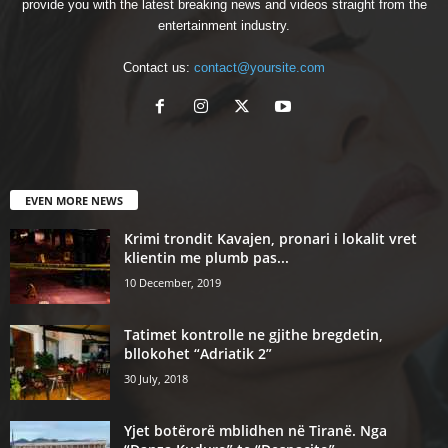
provide you with the latest breaking news and videos straight from the
entertainment industry.
Contact us:
contact@yoursite.com
EVEN MORE NEWS
Krimi trondit Kavajen, pronari i lokalit vret
klientin me plumb pas...
10 December, 2019
Tatimet kontrolle ne gjithe bregdetin,
bllokohet “Adriatik 2”
30 July, 2018
Yjet botërorë mblidhen në Tiranë. Nga