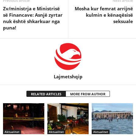
Previous article
Next article
Zv/ministrja e Ministrisë
Mosha kur femrat arrijnë
së Financave: Asnjë zyrtar
kulmin e kënaqësisë
nuk është shkarkuar nga
seksuale
puna!
Lajmetshqip
RELATED ARTICLES
MORE FROM AUTHOR
Aktualitet
Aktualitet
Aktualitet