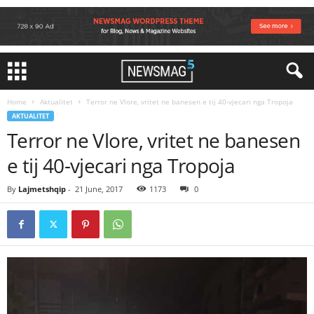
Home
Aktualitet
Terror ne Vlore, vritet ne banesen e tij 40-vjecari nga Tropoja
AKTUALITET
Terror ne Vlore, vritet ne banesen
e tij 40-vjecari nga Tropoja
By
Lajmetshqip
-
21 June, 2017
1173
0