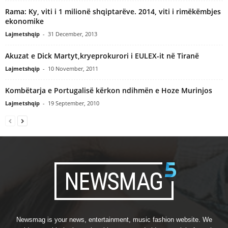
Rama: Ky, viti i 1 milionë shqiptarëve. 2014, viti i rimëkëmbjes
ekonomike
Lajmetshqip
-
31 December, 2013
Akuzat e Dick Martyt,kryeprokurori i EULEX-it në Tiranë
Lajmetshqip
-
10 November, 2011
Kombëtarja e Portugalisë kërkon ndihmën e Hoze Murinjos
Lajmetshqip
-
19 September, 2010
Newsmag is your news, entertainment, music fashion website. We