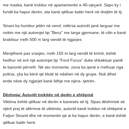
me maska, kanë trokitur në apartamentin e 40-vjeçarit. Sapo ky i
fundit ka hapur derën, ata kanë qëlluar katër herë në drejtim të tij.
Sinani ka humbur jetën në vend, ndërsa autorët janë larguar me
nxitim me një automjet tip “Benz” me targa gjermane, të cilin e kanë
braktisur rreth 500 m larg vendit të ngjarjes.
Menjëherë pas vrasjes, rreth 150 m larg vendit të krimit, është
hedhur në erë një automjet tip “Ford Focus” duke shkaktuar panik
te banorët përreth. Në ato momente, zona ka qenë e rrethuar nga
policia, çka ka bërë që blutë të ndahen në dy grupe. Nuk dihet
ende nëse dy ngjarjet kanë lidhje me njëra- tjetrën.
Dëshmia: Autorët trokitën në derën e shtëpisë
Viktima është qëlluar në derën e banesës së tij. Sipas dëshmisë së
njërit prej të afërmve të viktimës, autorët kanë trokitur në shtëpinë e
Fatjon Sinanit dhe në momentin që ai ka hapur derën, e kanë është
qëlluar katër herë.