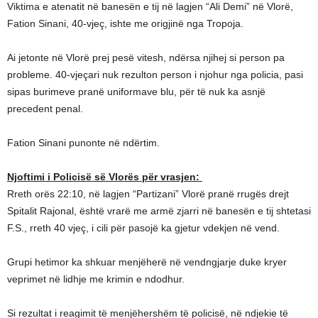
Viktima e atenatit në banesën e tij në lagjen “Ali Demi” në Vlorë,
Fation Sinani, 40-vjeç, ishte me origjinë nga Tropoja.
Ai jetonte në Vlorë prej pesë vitesh, ndërsa njihej si person pa
probleme. 40-vjeçari nuk rezulton person i njohur nga policia, pasi
sipas burimeve pranë uniformave blu, për të nuk ka asnjë
precedent penal.
Fation Sinani punonte në ndërtim.
Njoftimi i Policisë së Vlorës për vrasjen:
Rreth orës 22:10, në lagjen “Partizani” Vlorë pranë rrugës drejt
Spitalit Rajonal, është vrarë me armë zjarri në banesën e tij shtetasi
F.S., rreth 40 vjeç, i cili për pasojë ka gjetur vdekjen në vend.
Grupi hetimor ka shkuar menjëherë në vendngjarje duke kryer
veprimet në lidhje me krimin e ndodhur.
Si rezultat i reagimit të menjëhershëm të policisë, në ndjekie të