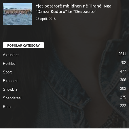
Yjet botërorë mblidhen në Tiranë. Nga
“Danza Kuduro” te “Despacito”
25 April, 2018
POPULAR CATEGORY
2611
Aktualitet
702
Politike
477
Sport
306
Ekonomi
303
ShowBiz
275
Shendetesi
222
Bota