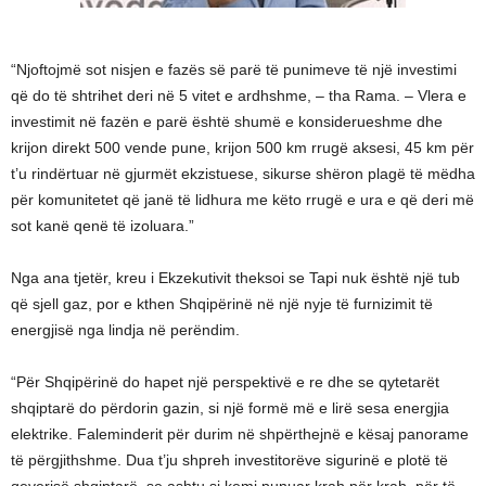
“Njoftojmë sot nisjen e fazës së parë të punimeve të një investimi
që do të shtrihet deri në 5 vitet e ardhshme, – tha Rama. – Vlera e
investimit në fazën e parë është shumë e konsiderueshme dhe
krijon direkt 500 vende pune, krijon 500 km rrugë aksesi, 45 km për
t’u rindërtuar në gjurmët ekzistuese, sikurse shëron plagë të mëdha
për komunitetet që janë të lidhura me këto rrugë e ura e që deri më
sot kanë qenë të izoluara.”
Nga ana tjetër, kreu i Ekzekutivit theksoi se Tapi nuk është një tub
që sjell gaz, por e kthen Shqipërinë në një nyje të furnizimit të
energjisë nga lindja në perëndim.
“Për Shqipërinë do hapet një perspektivë e re dhe se qytetarët
shqiptarë do përdorin gazin, si një formë më e lirë sesa energjia
elektrike. Faleminderit për durim në shpërthejnë e kësaj panorame
të përgjithshme. Dua t’ju shpreh investitorëve sigurinë e plotë të