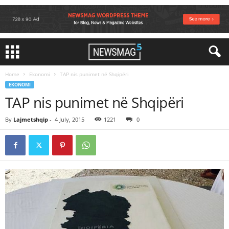
Home
Ekonomi
TAP nis punimet në Shqipëri
EKONOMI
TAP nis punimet në Shqipëri
By
Lajmetshqip
-
4 July, 2015
1221
0