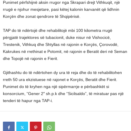
Punimet përfshijnë aksin rrugor nga Skrapari drejt Vithkuqit, një
rrugë e njohur mesjetare, pasi këtej kalonin karvanët që lidhnin
Korçën dhe zonat qendrore të Shqipërisë.
TAP do të ndërtojë dhe rehabilitojë mbi 100 kilometra rrugë
përgjatë trajektores së tubacionit, duke nisur në Vishocicë,
Trestenik, Vithkuq dhe Shtyllas në rajonin e Korçës, Çorovodë,
Kakrukes në rrethinat e Potomit, në rajonin e Beratit deri në Seman
dhe Topojë në rajonin e Fierit.
Gjithashtu do të ndërtohen dy ura të reja dhe do të rehabilitohen
rreth 50 ura ekzistuese në rajonet e Korçës, Beratit dhe Fierit.
Punimet do të kryhen nga një sipërmarrje e përbashkët si
konsorcium, “Gener 2″ sh.p.k dhe “Sicilsaldo”, të miratuar pas një
tenderi të hapur nga TAP-­i.