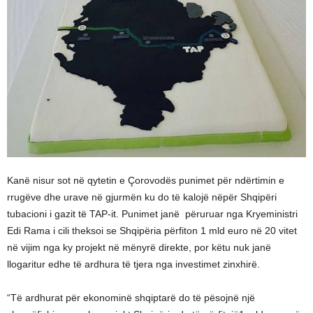
Kanë nisur sot në qytetin e Çorovodës punimet për ndërtimin e
rrugëve dhe urave në gjurmën ku do të kalojë nëpër Shqipëri
tubacioni i gazit të TAP-­it. Punimet janë përuruar nga Kryeministri
Edi Rama i cili theksoi se Shqipëria përfiton 1 mld euro në 20 vitet
në vijim nga ky projekt në mënyrë direkte, por këtu nuk janë
llogaritur edhe të ardhura të tjera nga investimet zinxhirë.
“Të ardhurat për ekonominë shqiptarë do të pësojnë një