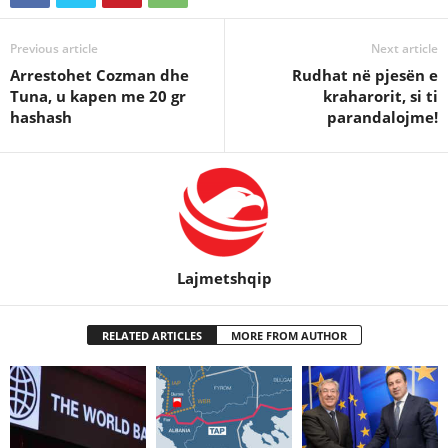
Previous article
Next article
Arrestohet Cozman dhe
Rudhat në pjesën e
Tuna, u kapen me 20 gr
kraharorit, si ti
hashash
parandalojme!
Lajmetshqip
RELATED ARTICLES
MORE FROM AUTHOR