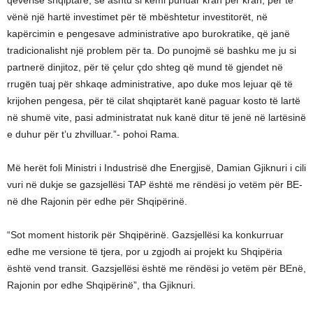
qeverisë shqiptarë, se ashtu si kemi punuar krah për krah, për të
vënë një hartë investimet për të mbështetur investitorët, në
kapërcimin e pengesave administrative apo burokratike, që janë
tradicionalisht një problem për ta. Do punojmë së bashku me ju si
partnerë dinjitoz, për të çelur çdo shteg që mund të gjendet në
rrugën tuaj për shkaqe administrative, apo duke mos lejuar që të
krijohen pengesa, për të cilat shqiptarët kanë paguar kosto të lartë
në shumë vite, pasi administratat nuk kanë ditur të jenë në lartësinë
e duhur për t’u zhvilluar.”- pohoi Rama.
Më herët foli Ministri i Industrisë dhe Energjisë, Damian Gjiknuri i cili
vuri në dukje se gazsjellësi TAP është me rëndësi jo vetëm për BE­
në dhe Rajonin për edhe për Shqipërinë.
“Sot moment historik për Shqipërinë. Gazsjellësi ka konkurruar
edhe me versione të tjera, por u zgjodh ai projekt ku Shqipëria
është vend transit. Gazsjellësi është me rëndësi jo vetëm për BE­në,
Rajonin por edhe Shqipërinë”, tha Gjiknuri.