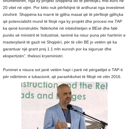
shumëfishim, nga ky projekt Shqipëria do të përfitojë1 mld euro në
20 vitet në vijim. Por këto nuk përfshijnë të ardhurat nga investimet
zinxhirë. Shqipëria ka marrë të gjitha masat që të përfitojë gjithçka
që potencialisht mund të fitojë nga ky projekt dhe procesi me TAP
ka qenë konstruktiv. Ndërkohë në mbështetjen e BE­së dhe falë
punës së ministrit të Industrisë, tanimë ka nisur puna për hartimin e
master­planit të gazit në Shqipëri, për të cilin BE jo vetëm që ka
garantuar një grant prej 1.1 mln eurosh por ka siguruar dhe
ekspertizën”, theksoi kryeministri.
Punimet e nisura sot janë vetëm hapi i parë në përgatitjet e TAP­-it
për ndërtimin e tubacionit, që parashikohet të fillojë në vitin 2016.