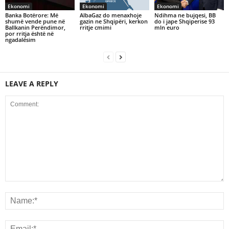
Ekonomi
Ekonomi
Ekonomi
Banka Botërore: Më
AlbaGaz do menaxhoje
Ndihma ne bujqesi, BB
shumë vende pune në
gazin ne Shqipëri, kerkon
do i jape Shqiperise 93
Ballkanin Perëndimor,
rritje cmimi
mln euro
por rritja është në
ngadalësim
LEAVE A REPLY