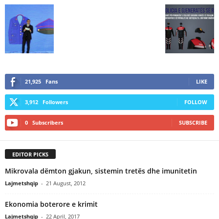
21,925
Fans
LIKE
3,912
Followers
FOLLOW
0
Subscribers
SUBSCRIBE
EDITOR PICKS
Mikrovala dëmton gjakun, sistemin tretës dhe imunitetin
Lajmetshqip
-
21 August, 2012
Ekonomia boterore e krimit
Lajmetshqip
-
22 April, 2017