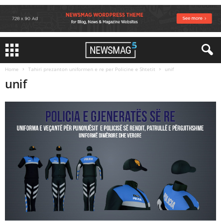
Home
Tahiri prezanton uniformen e re per Policine e Shtetit
unif
unif