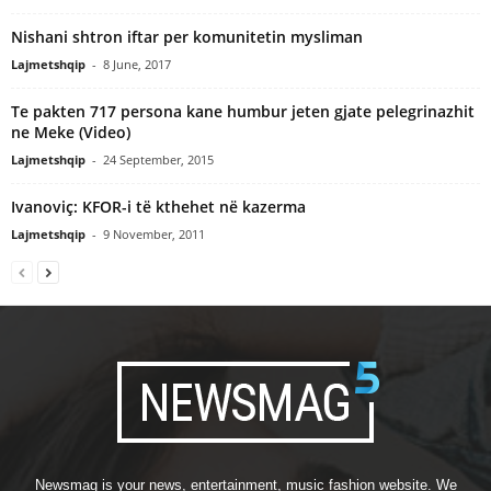
Nishani shtron iftar per komunitetin mysliman
Lajmetshqip
-
8 June, 2017
Te pakten 717 persona kane humbur jeten gjate pelegrinazhit
ne Meke (Video)
Lajmetshqip
-
24 September, 2015
Ivanoviç: KFOR-i të kthehet në kazerma
Lajmetshqip
-
9 November, 2011
Newsmag is your news, entertainment, music fashion website. We