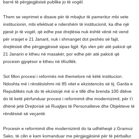
barrë të përgjegjësisë publike jo të vogël.
Them se veprimet e disave për të mbajtur të pameritur mbi vete
institucionin, mbi efektivat e ndershëm të institucionit, ka dhe një
pjesë jo të vogël, që edhe pse drejtësia nuk është vënë në vend
për vrasjet e 21 Janarit, nuk i shmanget dot peshës së fajit,
drejtësisë dhe përgjegjësisë sipas ligjit. Kjo vlen për atë pakicë që
21 Janarin e ktheu në masakër, por edhe për atë pakicë që
procesin gjyqësor e ktheu në tifozllëk.
Sot fillon procesi i reformës më themelore në këtë institucion.
Ndoshta më i rëndësishmi në 85 vitet e ekzistencës së tij. Garda e
Republikës nuk do të ekzistojë më si e tillë dhe brenda 100 ditëve
do të ketë përfunduar procesi i reformimit dhe modernizimit, për t’i
dhënë jetë Drejtorisë së Ruajtjes të Personaliteve dhe Objekteve të
rëndësisë së veçantë.
Procesin e reformimit dhe modernizimit do ta udhëheqë z.Gramoz
Sako, të cilin e kam komanduar me përgjegjësinë për të përballur