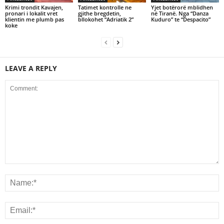
Krimi trondit Kavajen,
Tatimet kontrolle ne
Yjet botërorë mblidhen
pronari i lokalit vret
gjithe bregdetin,
në Tiranë. Nga “Danza
klientin me plumb pas
bllokohet “Adriatik 2”
Kuduro” te “Despacito”
koke
LEAVE A REPLY