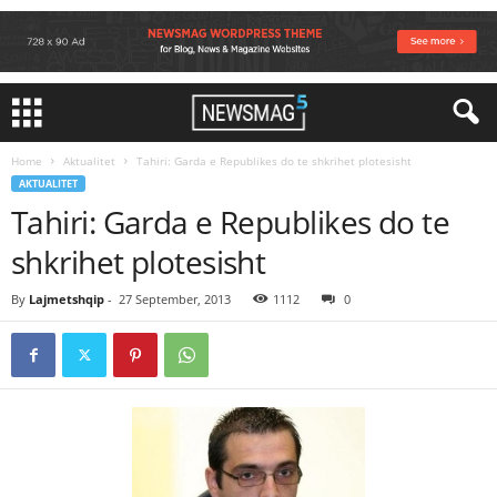
Home
Aktualitet
Tahiri: Garda e Republikes do te shkrihet plotesisht
AKTUALITET
Tahiri: Garda e Republikes do te
shkrihet plotesisht
By
Lajmetshqip
-
27 September, 2013
1112
0