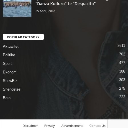
“Danza Kuduro” te “Despacito”
25 April, 2018
POPULAR CATEGORY
2611
Aktualitet
702
Politike
477
Sport
306
Ekonomi
303
ShowBiz
275
Shendetesi
222
Bota
Disclaimer
Privacy
Advertisement
Contact Us