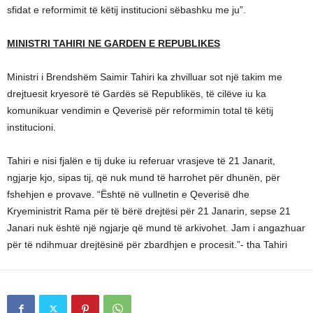
sfidat e reformimit të këtij institucioni sëbashku me ju”.
MINISTRI TAHIRI NE GARDEN E REPUBLIKES
Ministri i Brendshëm Saimir Tahiri ka zhvilluar sot një takim me
drejtuesit kryesorë të Gardës së Republikës, të cilëve iu ka
komunikuar vendimin e Qeverisë për reformimin total të këtij
institucioni.
Tahiri e nisi fjalën e tij duke iu referuar vrasjeve të 21 Janarit,
ngjarje kjo, sipas tij, që nuk mund të harrohet për dhunën, për
fshehjen e provave. “Është në vullnetin e Qeverisë dhe
Kryeministrit Rama për të bërë drejtësi për 21 Janarin, sepse 21
Janari nuk është një ngjarje që mund të arkivohet. Jam i angazhuar
për të ndihmuar drejtësinë për zbardhjen e procesit.”- tha Tahiri