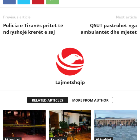
Previous article
Next article
Policia e Tiranës pritet të
QSUT pastrohet nga
ndryshojë krerët e saj
ambulantët dhe mjetet
Lajmetshqip
RELATED ARTICLES
MORE FROM AUTHOR
Aktualitet
Aktualitet
Aktualitet