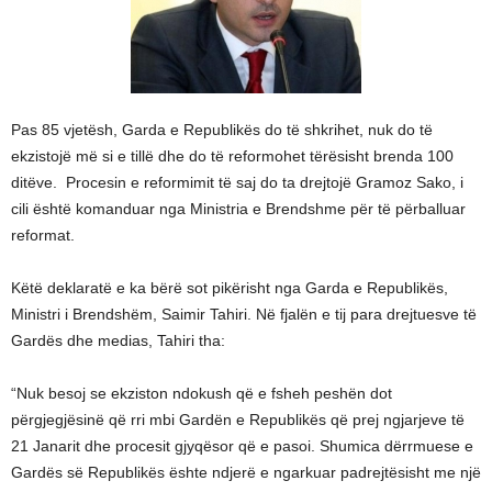
Pas 85 vjetësh, Garda e Republikës do të shkrihet, nuk do të
ekzistojë më si e tillë dhe do të reformohet tërësisht brenda 100
ditëve. Procesin e reformimit të saj do ta drejtojë Gramoz Sako, i
cili është komanduar nga Ministria e Brendshme për të përballuar
reformat.
Këtë deklaratë e ka bërë sot pikërisht nga Garda e Republikës,
Ministri i Brendshëm, Saimir Tahiri. Në fjalën e tij para drejtuesve të
Gardës dhe medias, Tahiri tha:
“Nuk besoj se ekziston ndokush që e fsheh peshën dot
përgjegjësinë që rri mbi Gardën e Republikës që prej ngjarjeve të
21 Janarit dhe procesit gjyqësor që e pasoi. Shumica dërrmuese e
Gardës së Republikës ështe ndjerë e ngarkuar padrejtësisht me një