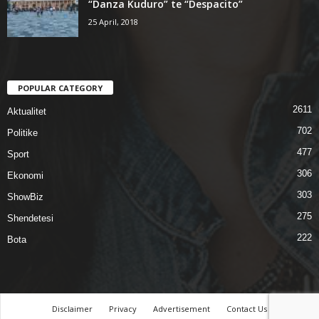
“Danza Kuduro” te “Despacito”
25 April, 2018
POPULAR CATEGORY
2611
Aktualitet
702
Politike
477
Sport
306
Ekonomi
303
ShowBiz
275
Shendetesi
222
Bota
Disclaimer
Privacy
Advertisement
Contact Us