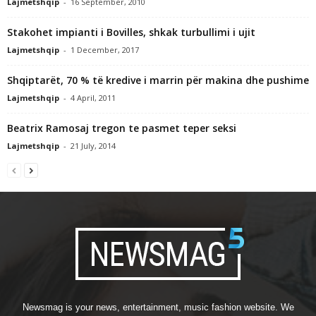
Lajmetshqip
-
16 September, 2010
Stakohet impianti i Bovilles, shkak turbullimi i ujit
Lajmetshqip
-
1 December, 2017
Shqiptarët, 70 % të kredive i marrin për makina dhe pushime
Lajmetshqip
-
4 April, 2011
Beatrix Ramosaj tregon te pasmet teper seksi
Lajmetshqip
-
21 July, 2014
Newsmag is your news, entertainment, music fashion website. We