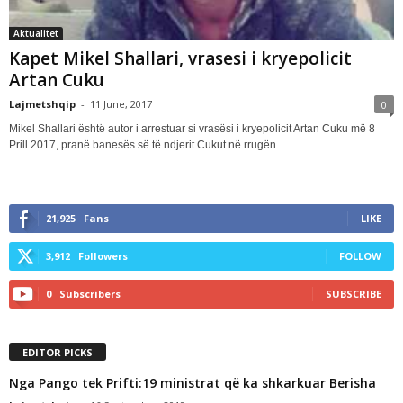
Aktualitet
Kapet Mikel Shallari, vrasesi i kryepolicit
Artan Cuku
Lajmetshqip
-
11 June, 2017
0
Mikel Shallari është autor i arrestuar si vrasësi i kryepolicit Artan Cuku më 8
Prill 2017, pranë banesës së të ndjerit Cukut në rrugën...
21,925
Fans
LIKE
3,912
Followers
FOLLOW
0
Subscribers
SUBSCRIBE
EDITOR PICKS
Nga Pango tek Prifti:19 ministrat që ka shkarkuar Berisha