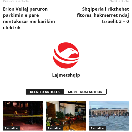
Previous article
Next article
Erion Veliaj peruron
Shqiperia i rikthehet
parkimin e parë
fitores, hakmerret ndaj
nëntokësor me karikim
Izraelit 3 – 0
elektrik
Lajmetshqip
RELATED ARTICLES
MORE FROM AUTHOR
Aktualitet
Aktualitet
Aktualitet