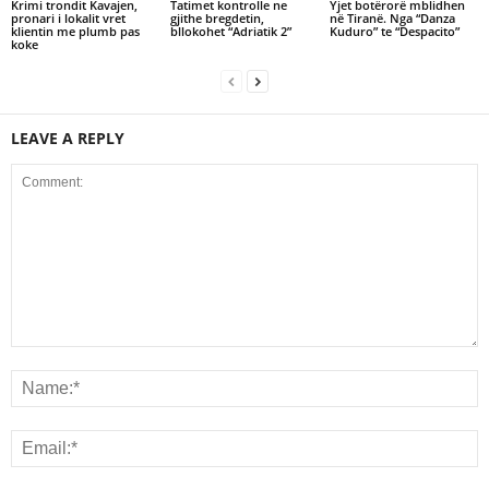
Krimi trondit Kavajen,
Tatimet kontrolle ne
Yjet botërorë mblidhen
pronari i lokalit vret
gjithe bregdetin,
në Tiranë. Nga “Danza
klientin me plumb pas
bllokohet “Adriatik 2”
Kuduro” te “Despacito”
koke
LEAVE A REPLY