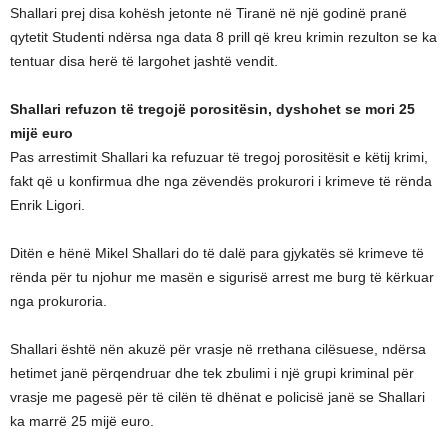
Shallari prej disa kohësh jetonte në Tiranë në një godinë pranë
qytetit Studenti ndërsa nga data 8 prill që kreu krimin rezulton se ka
tentuar disa herë të largohet jashtë vendit.
Shallari refuzon të tregojë porositësin, dyshohet se mori 25
mijë euro
Pas arrestimit Shallari ka refuzuar të tregoj porositësit e këtij krimi,
fakt që u konfirmua dhe nga zëvendës prokurori i krimeve të rënda
Enrik Ligori.
Ditën e hënë Mikel Shallari do të dalë para gjykatës së krimeve të
rënda për tu njohur me masën e sigurisë arrest me burg të kërkuar
nga prokuroria.
Shallari është nën akuzë për vrasje në rrethana cilësuese, ndërsa
hetimet janë përqendruar dhe tek zbulimi i një grupi kriminal për
vrasje me pagesë për të cilën të dhënat e policisë janë se Shallari
ka marrë 25 mijë euro.