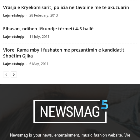
Vrasja e Kryekomisarit, policia ne tavoline me te akuzuarin
Lajmetshqip
-
28 February, 2013
Elbasan, ndihen lëkundje tërmeti 4-5 ballë
Lajmetshqip
-
11 July, 2011
Vlore: Rama mbyll fushaten me prezantimin e kandidatit
Shpëtim Gjika
Lajmetshqip
-
6 May, 2011
Newsmag is your news, entertainment, music fashion website. We