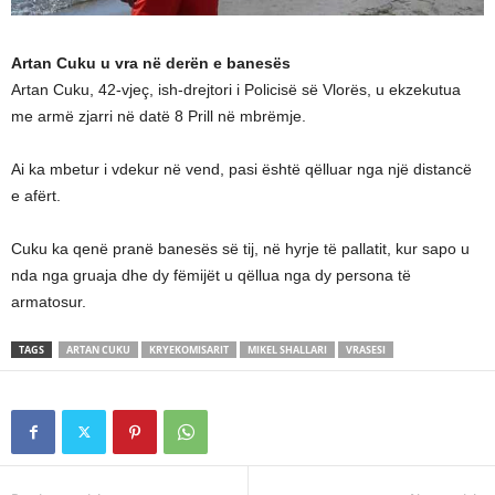
Artan Cuku u vra në derën e banesës
Artan Cuku, 42-vjeç, ish-drejtori i Policisë së Vlorës, u ekzekutua
me armë zjarri në datë 8 Prill në mbrëmje.
Ai ka mbetur i vdekur në vend, pasi është qëlluar nga një distancë
e afërt.
Cuku ka qenë pranë banesës së tij, në hyrje të pallatit, kur sapo u
nda nga gruaja dhe dy fëmijët u qëllua nga dy persona të
armatosur.
TAGS
ARTAN CUKU
KRYEKOMISARIT
MIKEL SHALLARI
VRASESI