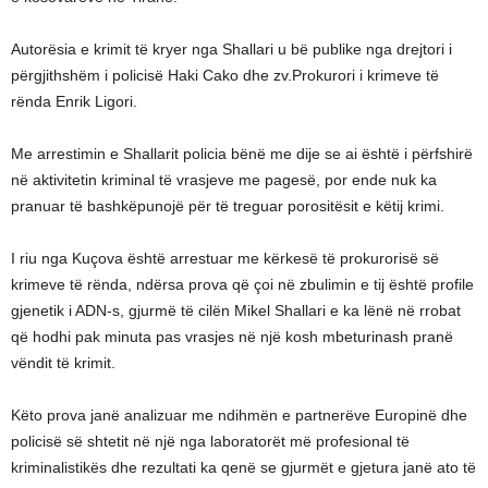
Autorësia e krimit të kryer nga Shallari u bë publike nga drejtori i
përgjithshëm i policisë Haki Cako dhe zv.Prokurori i krimeve të
rënda Enrik Ligori.
Me arrestimin e Shallarit policia bënë me dije se ai është i përfshirë
në aktivitetin kriminal të vrasjeve me pagesë, por ende nuk ka
pranuar të bashkëpunojë për të treguar porositësit e këtij krimi.
I riu nga Kuçova është arrestuar me kërkesë të prokurorisë së
krimeve të rënda, ndërsa prova që çoi në zbulimin e tij është profile
gjenetik i ADN-s, gjurmë të cilën Mikel Shallari e ka lënë në rrobat
që hodhi pak minuta pas vrasjes në një kosh mbeturinash pranë
vëndit të krimit.
Këto prova janë analizuar me ndihmën e partnerëve Europinë dhe
policisë së shtetit në një nga laboratorët më profesional të
kriminalistikës dhe rezultati ka qenë se gjurmët e gjetura janë ato të