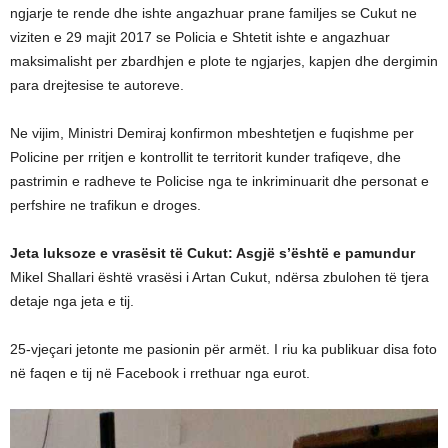
ngjarje te rende dhe ishte angazhuar prane familjes se Cukut ne
viziten e 29 majit 2017 se Policia e Shtetit ishte e angazhuar
maksimalisht per zbardhjen e plote te ngjarjes, kapjen dhe dergimin
para drejtesise te autoreve.
Ne vijim, Ministri Demiraj konfirmon mbeshtetjen e fuqishme per
Policine per rritjen e kontrollit te territorit kunder trafiqeve, dhe
pastrimin e radheve te Policise nga te inkriminuarit dhe personat e
perfshire ne trafikun e droges.
Jeta luksoze e vrasësit të Cukut: Asgjë s’është e pamundur
Mikel Shallari është vrasësi i Artan Cukut, ndërsa zbulohen të tjera
detaje nga jeta e tij.
25-vjeçari jetonte me pasionin për armët. I riu ka publikuar disa foto
në faqen e tij në Facebook i rrethuar nga eurot.