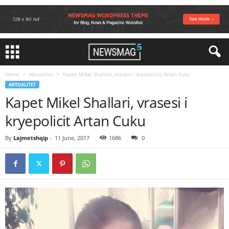
Home
Aktualitet
Kapet Mikel Shallari, vrasesi i kryepolicit Artan Cuku
AKTUALITET
Kapet Mikel Shallari, vrasesi i
kryepolicit Artan Cuku
By
Lajmetshqip
-
11 June, 2017
1686
0