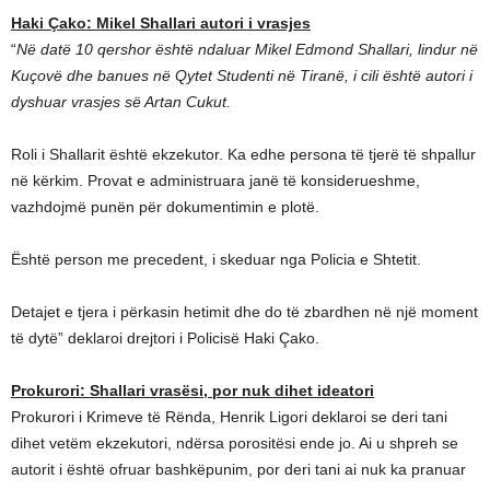
Haki Çako: Mikel Shallari autori i vrasjes
“
Në datë 10 qershor është ndaluar Mikel Edmond Shallari, lindur në
Kuçovë dhe banues në Qytet Studenti në Tiranë, i cili është autori i
dyshuar vrasjes së Artan Cukut.
Roli i Shallarit është ekzekutor. Ka edhe persona të tjerë të shpallur
në kërkim. Provat e administruara janë të konsiderueshme,
vazhdojmë punën për dokumentimin e plotë.
Është person me precedent, i skeduar nga Policia e Shtetit.
Detajet e tjera i përkasin hetimit dhe do të zbardhen në një moment
të dytë” deklaroi drejtori i Policisë Haki Çako.
Prokurori: Shallari vrasësi, por nuk dihet ideatori
Prokurori i Krimeve të Rënda, Henrik Ligori deklaroi se deri tani
dihet vetëm ekzekutori, ndërsa porositësi ende jo. Ai u shpreh se
autorit i është ofruar bashkëpunim, por deri tani ai nuk ka pranuar