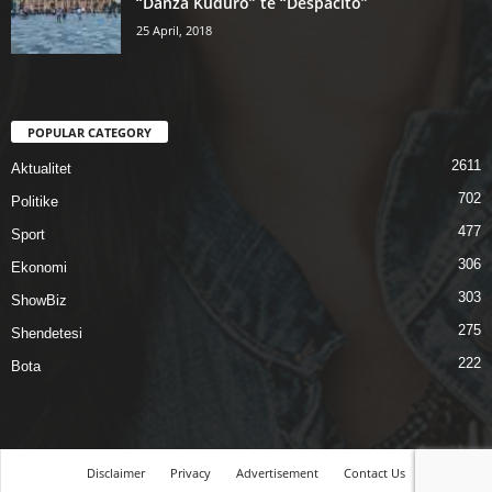
“Danza Kuduro” te “Despacito”
25 April, 2018
POPULAR CATEGORY
2611
Aktualitet
702
Politike
477
Sport
306
Ekonomi
303
ShowBiz
275
Shendetesi
222
Bota
Disclaimer
Privacy
Advertisement
Contact Us