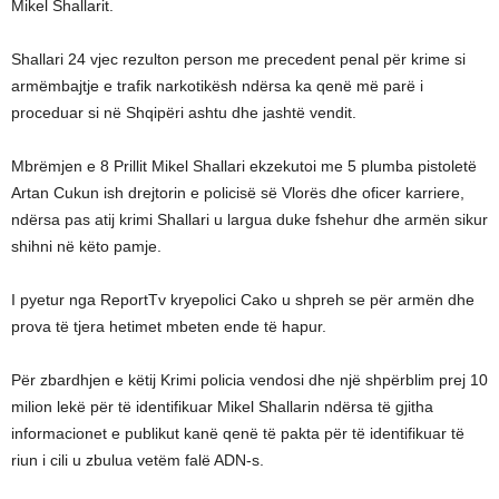
Mikel Shallarit.
Shallari 24 vjec rezulton person me precedent penal për krime si
armëmbajtje e trafik narkotikësh ndërsa ka qenë më parë i
proceduar si në Shqipëri ashtu dhe jashtë vendit.
Mbrëmjen e 8 Prillit Mikel Shallari ekzekutoi me 5 plumba pistoletë
Artan Cukun ish drejtorin e policisë së Vlorës dhe oficer karriere,
ndërsa pas atij krimi Shallari u largua duke fshehur dhe armën sikur
shihni në këto pamje.
I pyetur nga ReportTv kryepolici Cako u shpreh se për armën dhe
prova të tjera hetimet mbeten ende të hapur.
Për zbardhjen e këtij Krimi policia vendosi dhe një shpërblim prej 10
milion lekë për të identifikuar Mikel Shallarin ndërsa të gjitha
informacionet e publikut kanë qenë të pakta për të identifikuar të
riun i cili u zbulua vetëm falë ADN-s.