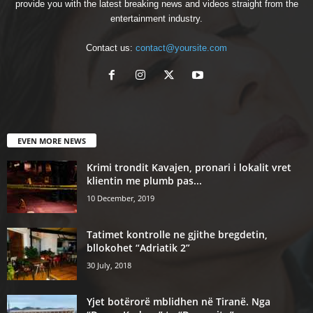
provide you with the latest breaking news and videos straight from the
entertainment industry.
Contact us:
contact@yoursite.com
EVEN MORE NEWS
Krimi trondit Kavajen, pronari i lokalit vret
klientin me plumb pas...
10 December, 2019
Tatimet kontrolle ne gjithe bregdetin,
bllokohet “Adriatik 2”
30 July, 2018
Yjet botërorë mblidhen në Tiranë. Nga