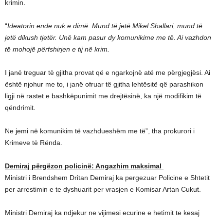
krimin.
“
Ideatorin ende nuk e dimë. Mund të jetë Mikel Shallari, mund të
jetë dikush tjetër. Unë kam pasur dy komunikime me të. Ai vazhdon
të mohojë përfshirjen e tij në krim.
I janë treguar të gjitha provat që e ngarkojnë atë me përgjegjësi. Ai
është njohur me to, i janë ofruar të gjitha lehtësitë që parashikon
ligji në rastet e bashkëpunimit me drejtësinë, ka një modifikim të
qëndrimit.
Ne jemi në komunikim të vazhdueshëm me të”, tha prokurori i
Krimeve të Rënda.
Demiraj përgëzon policinë: Angazhim maksimal
Ministri i Brendshem Dritan Demiraj ka pergezuar Policine e Shtetit
per arrestimin e te dyshuarit per vrasjen e Komisar Artan Cukut.
Ministri Demiraj ka ndjekur ne vijimesi ecurine e hetimit te kesaj