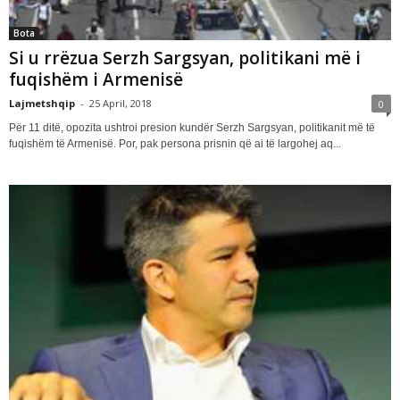
Bota
Si u rrëzua Serzh Sargsyan, politikani më i
fuqishëm i Armenisë
Lajmetshqip
-
25 April, 2018
0
Për 11 ditë, opozita ushtroi presion kundër Serzh Sargsyan, politikanit më të
fuqishëm të Armenisë. Por, pak persona prisnin që ai të largohej aq...