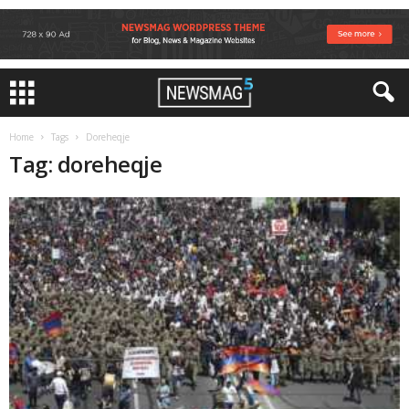
Home
Tags
Doreheqje
Tag: doreheqje