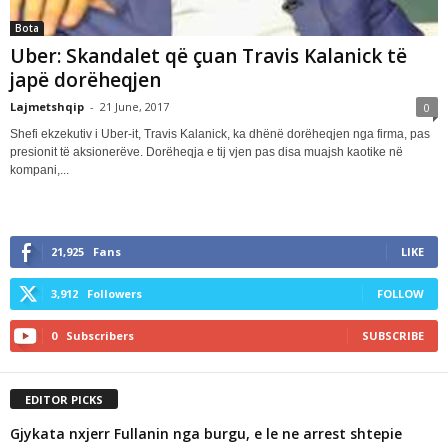
Bota
Uber: Skandalet që çuan Travis Kalanick të
japë dorëheqjen
Lajmetshqip
-
21 June, 2017
0
Shefi ekzekutiv i Uber-it, Travis Kalanick, ka dhënë dorëheqjen nga firma, pas
presionit të aksionerëve. Dorëheqja e tij vjen pas disa muajsh kaotike në
kompani,...
21,925
Fans
LIKE
3,912
Followers
FOLLOW
0
Subscribers
SUBSCRIBE
EDITOR PICKS
Gjykata nxjerr Fullanin nga burgu, e le ne arrest shtepie