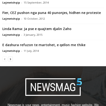
Lajmetshqip
-
15 September, 2014
Fier, CEZ pushon nga puna 40 punonjes, hidhen ne proteste
Lajmetshqip
-
10 October, 2012
Linda Rama: Ja pse e quajtem djalin Zaho
Lajmetshqip
-
3 January, 2015
E dashura refuzon te martohet, e qellon me thike
Lajmetshqip
-
11 July, 2014
Newsmag is your news, entertainment, music fashion website. We