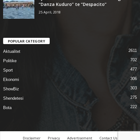
“Danza Kuduro” te “Despacito”
25 April, 2018
POPULAR CATEGORY
2611
Aktualitet
702
Politike
477
Sport
306
Ekonomi
303
ShowBiz
275
Shendetesi
222
Bota
Disclaimer
Privacy
Advertisement
Contact Us