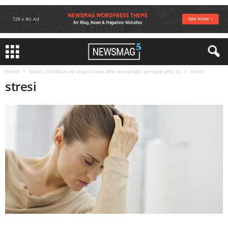
Home
Stresi, si ndikon ne trupin tone dhe semundjet qe vijne prej tij
stresi
stresi