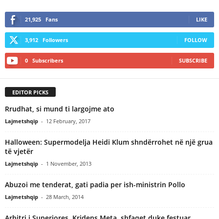
21,925
Fans
LIKE
3,912
Followers
FOLLOW
0
Subscribers
SUBSCRIBE
EDITOR PICKS
Rrudhat, si mund ti largojme ato
Lajmetshqip
-
12 February, 2017
Halloween: Supermodelja Heidi Klum shndërrohet në një grua
të vjetër
Lajmetshqip
-
1 November, 2013
Abuzoi me tenderat, gati padia per ish-ministrin Pollo
Lajmetshqip
-
28 March, 2014
Arbitri i Superjores, Kridens Meta, shfaqet duke festuar