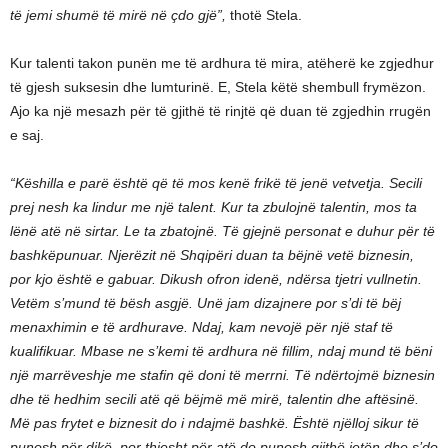
të jemi shumë të mirë në çdo gjë”,
thotë Stela.
Kur talenti takon punën me të ardhura të mira, atëherë ke zgjedhur
të gjesh suksesin dhe lumturinë. E, Stela këtë shembull frymëzon.
Ajo ka një mesazh për të gjithë të rinjtë që duan të zgjedhin rrugën
e saj.
“Këshilla e parë është që të mos kenë frikë të jenë vetvetja. Secili
prej nesh ka lindur me një talent. Kur ta zbulojnë talentin, mos ta
lënë atë në sirtar. Le ta zbatojnë. Të gjejnë personat e duhur për të
bashkëpunuar. Njerëzit në Shqipëri duan ta bëjnë vetë biznesin,
por kjo është e gabuar. Dikush ofron idenë, ndërsa tjetri vullnetin.
Vetëm s’mund të bësh asgjë. Unë jam dizajnere por s’di të bëj
menaxhimin e të ardhurave. Ndaj, kam nevojë për një staf të
kualifikuar. Mbase ne s’kemi të ardhura në fillim, ndaj mund të bëni
një marrëveshje me stafin që doni të merrni. Të ndërtojmë biznesin
dhe të hedhim secili atë që bëjmë më mirë, talentin dhe aftësinë.
Më pas frytet e biznesit do i ndajmë bashkë. Është njëlloj sikur të
punosh për dikë, por thjesht për atë do punosh gjithë jetën dhe s’do