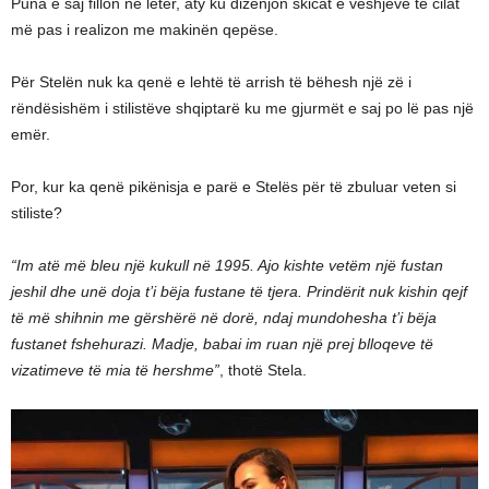
Puna e saj fillon në letër, aty ku dizenjon skicat e veshjeve të cilat
më pas i realizon me makinën qepëse.
Për Stelën nuk ka qenë e lehtë të arrish të bëhesh një zë i
rëndësishëm i stilistëve shqiptarë ku me gjurmët e saj po lë pas një
emër.
Por, kur ka qenë pikënisja e parë e Stelës për të zbuluar veten si
stiliste?
“Im atë më bleu një kukull në 1995. Ajo kishte vetëm një fustan
jeshil dhe unë doja t’i bëja fustane të tjera. Prindërit nuk kishin qejf
të më shihnin me gërshërë në dorë, ndaj mundohesha t’i bëja
fustanet fshehurazi. Madje, babai im ruan një prej blloqeve të
vizatimeve të mia të hershme”
, thotë Stela.