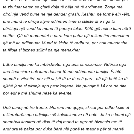
të zbuluar veten se çfarë doja të bëja në të ardhmen. Zonja më
ofroi një vend pune në një qendër grash. Kështu, në formë ëin -ëin,
unë mund të ofroja atyre ndihmën time si stiliste dhe nga to
përfitoja një vend ku mund të punoja falas. Këtë gjë nuk e kam bërë
vetëm. Që në momentet e para kam patur një mikun tim menaxher
që më ka ndihmuar. Mund të kisha të ardhura, por nuk mundesha
ta filloja si biznes stilimi pa një menaxher.
Edhe familja më ka mbështetur nga ana emocionale. Ndërsa nga
ana financiare nuk kam dashur të më ndihmonte familja. Është
shumë e vështirë për një vajzë të re të ecë para, në një botë ku të
gjithë janë si piranja apo peshkaqenë. Ne punojmë 14 orë në ditë
por edhe më shumë nëse ka evente.
Unë punoj në tre fronte. Merrem me qepje, skicat por edhe leximet
e literaturës apo ndjekjes së koleksioneve në botë. Ja ku e kemi një
shembull konkret që disa të rinj mund ta ngrenë biznesin me të
ardhura të pakta por duke bërë një punë të madhe për të marrë