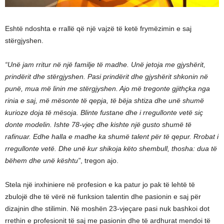
Eshtë ndoshta e rrallë që një vajzë të ketë frymëzimin e saj
stërgjyshen.
“Unë jam rritur në një familje të madhe. Unë jetoja me gjyshërit,
prindërit dhe stërgjyshen. Pasi prindërit dhe gjyshërit shkonin në
punë, mua më linin me stërgjyshen. Ajo më tregonte gjithçka nga
rinia e saj, më mësonte të qepja, të bëja shtiza dhe unë shumë
kurioze doja të mësoja. Blinte fustane dhe i rregullonte vetë siç
donte modelin. Ishte 78-vjeç dhe kishte një gusto shumë të
rafinuar. Edhe halla e madhe ka shumë talent për të qepur. Rrobat i
rregullonte vetë. Dhe unë kur shikoja këto shembull, thosha: dua të
bëhem dhe unë kështu”
, tregon ajo.
Stela një inxhiniere në profesion e ka patur jo pak të lehtë të
zbulojë dhe të vërë në funksion talentin dhe pasionin e saj për
dizajnin dhe stilimin. Në moshën 23-vjeçare pasi nuk bashkoi dot
rrethin e profesionit të saj me pasionin dhe të ardhurat mendoi të