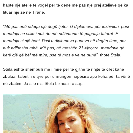
hapte një atelie të vogël për të qenë më pas një prej atelieve që ka
fituar një zë në Tiranë.
“Më pas unë ndoqa një degë tjetër. U diplomova për inxhinieri, pasi
mendoja se stilimi nuk do më ndihmonte të paguaja faturat. E
mendoja si një hobi. Pasi u diplomova punova në degën time, por
nuk ndihesha mirë. Më pas, në moshën 23-vjeçare, mendova që
këtë gjë që bëj më mire, pse të mos e vë në punë”,
thotë Stela.
Stela është shembulli më i mirë për të gjithë të rinjtë të cilët kanë
zbuluar talentin e tyre por u mungon hapësira apo koha për ta vënë
në zbatim. Ja si e nisi Stela biznesin e saj…