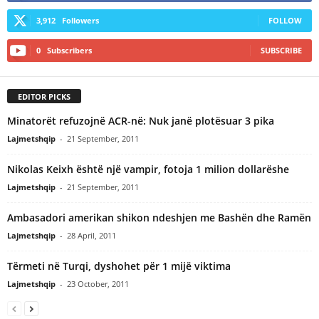
3,912
Followers
FOLLOW
0
Subscribers
SUBSCRIBE
EDITOR PICKS
Minatorët refuzojnë ACR-në: Nuk janë plotësuar 3 pika
Lajmetshqip
-
21 September, 2011
Nikolas Keixh është një vampir, fotoja 1 milion dollarëshe
Lajmetshqip
-
21 September, 2011
Ambasadori amerikan shikon ndeshjen me Bashën dhe Ramën
Lajmetshqip
-
28 April, 2011
Tërmeti në Turqi, dyshohet për 1 mijë viktima
Lajmetshqip
-
23 October, 2011