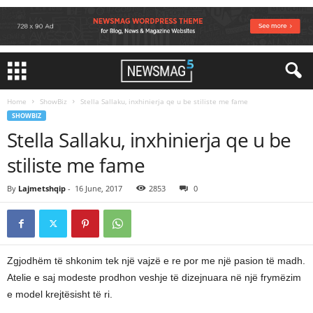
Home
ShowBiz
Stella Sallaku, inxhinierja qe u be stiliste me fame
SHOWBIZ
Stella Sallaku, inxhinierja qe u be
stiliste me fame
By
Lajmetshqip
-
16 June, 2017
2853
0
Zgjodhëm të shkonim tek një vajzë e re por me një pasion të madh.
Atelie e saj modeste prodhon veshje të dizejnuara në një frymëzim
e model krejtësisht të ri.