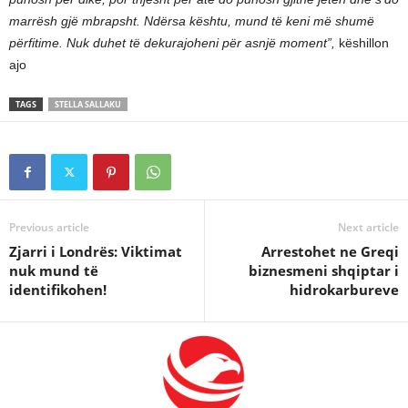
marrësh gjë mbrapsht. Ndërsa kështu, mund të keni më shumë
përfitime. Nuk duhet të dekurajoheni për asnjë moment”,
këshillon
ajo
TAGS
STELLA SALLAKU
Previous article
Next article
Zjarri i Londrës: Viktimat
Arrestohet ne Greqi
nuk mund të
biznesmeni shqiptar i
identifikohen!
hidrokarbureve