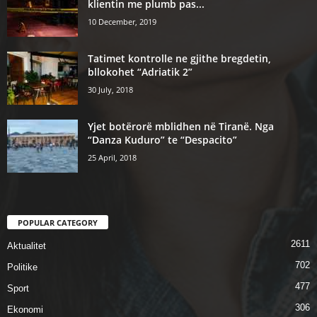
klientin me plumb pas...
10 December, 2019
Tatimet kontrolle ne gjithe bregdetin,
bllokohet “Adriatik 2”
30 July, 2018
Yjet botërorë mblidhen në Tiranë. Nga
“Danza Kuduro” te “Despacito”
25 April, 2018
POPULAR CATEGORY
2611
Aktualitet
702
Politike
477
Sport
306
Ekonomi