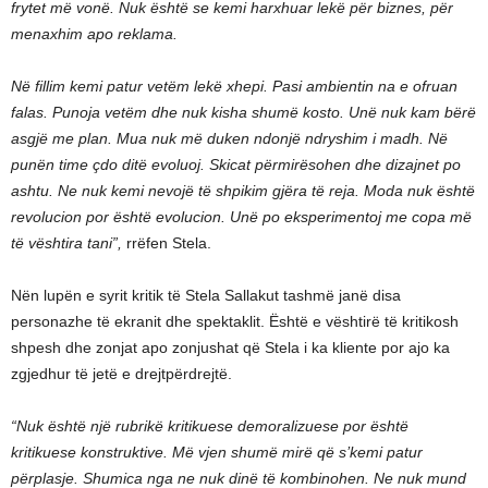
frytet më vonë. Nuk është se kemi harxhuar lekë për biznes, për
menaxhim apo reklama.
Në fillim kemi patur vetëm lekë xhepi. Pasi ambientin na e ofruan
falas. Punoja vetëm dhe nuk kisha shumë kosto. Unë nuk kam bërë
asgjë me plan. Mua nuk më duken ndonjë ndryshim i madh. Në
punën time çdo ditë evoluoj. Skicat përmirësohen dhe dizajnet po
ashtu. Ne nuk kemi nevojë të shpikim gjëra të reja. Moda nuk është
revolucion por është evolucion. Unë po eksperimentoj me copa më
të vështira tani”,
rrëfen Stela.
Nën lupën e syrit kritik të Stela Sallakut tashmë janë disa
personazhe të ekranit dhe spektaklit. Është e vështirë të kritikosh
shpesh dhe zonjat apo zonjushat që Stela i ka kliente por ajo ka
zgjedhur të jetë e drejtpërdrejtë.
“Nuk është një rubrikë kritikuese demoralizuese por është
kritikuese konstruktive. Më vjen shumë mirë që s’kemi patur
përplasje. Shumica nga ne nuk dinë të kombinohen. Ne nuk mund