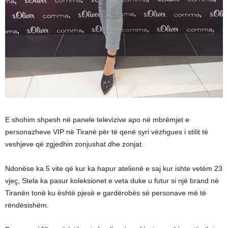
E shohim shpesh në panele televizive apo në mbrëmjet e
personazheve VIP në Tiranë për të qenë syri vëzhgues i stilit të
veshjeve që zgjedhin zonjushat dhe zonjat.
Ndonëse ka 5 vite që kur ka hapur atelienë e saj kur ishte vetëm 23
vjeç, Stela ka pasur koleksionet e veta duke u futur si një brand në
Tiranën tonë ku është pjesë e gardërobës së personave më të
rëndësishëm.