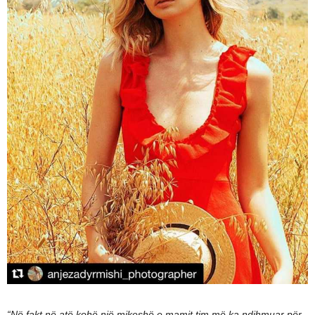
“Në fakt në atë kohë një mikeshë e mamit tim më ka ndihmuar për