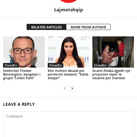
Lajmetshqip
RELATED ARTICLES
MORE FROM AUTHOR
ShowBiz
ShowBiz
ShowBiz
Vetëvritet Chester
Kim mohon akuzat per
Granit Xhaka zgjedh nje
Bennington, kengetari i
perdorim kokaine. “Eshte
propozim teper te
grupit “Linkin Park”
sheqer”
vecante per martese
LEAVE A REPLY