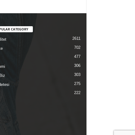
PULAR CATEGORY
2611
itet
702
ke
477
306
omi
303
Biz
275
etesi
222