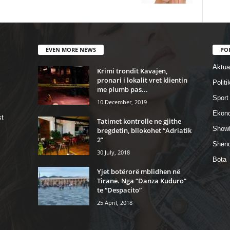
EVEN MORE NEWS
PO
Aktual
Krimi trondit Kavajen,
pronari i lokalit vret klientin
Politi
me plumb pas...
Sport
10 December, 2019
Ekon
st
Tatimet kontrolle ne gjithe
Show
bregdetin, bllokohet “Adriatik
2”
Shend
30 July, 2018
Bota
Yjet botërorë mblidhen në
Tiranë. Nga “Danza Kuduro”
te “Despacito”
25 April, 2018