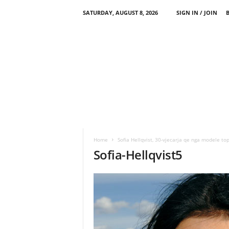
SATURDAY, AUGUST 8, 2026
SIGN IN / JOIN
Home
Sofia Hellqvist, 30-vjecarja qe nga modele to
Sofia-Hellqvist5