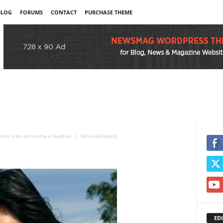
BLOG
FORUMS
CONTACT
PURCHASE THEME
pless u be princesha e Suedise
Sofia-Hellqvist5
EDI