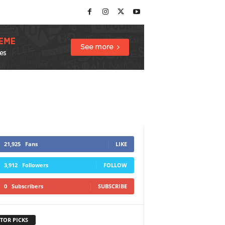
21,925
Fans
LIKE
3,912
Followers
FOLLOW
0
Subscribers
SUBSCRIBE
TOR PICKS