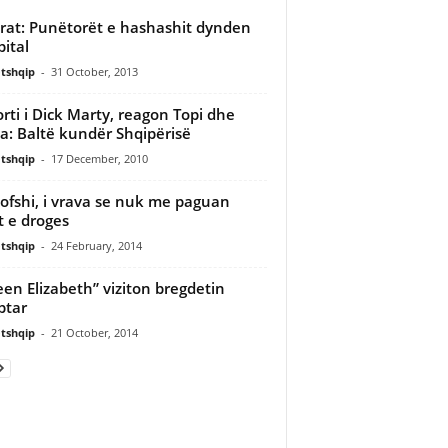
rat: Punëtorët e hashashit dynden
pital
tshqip
-
31 October, 2013
rti i Dick Marty, reagon Topi dhe
: Baltë kundër Shqipërisë
tshqip
-
17 December, 2010
ofshi, i vrava se nuk me paguan
t e droges
tshqip
-
24 February, 2014
en Elizabeth” viziton bregdetin
ptar
tshqip
-
21 October, 2014