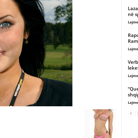
Laza
në s
Lajme
Rapo
Rama
Lajme
Verb
leke
Lajme
“Que
shqi
Lajme