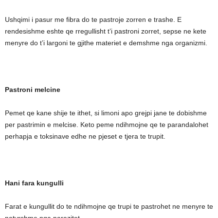
Ushqimi i pasur me fibra do te pastroje zorren e trashe. E
rendesishme eshte qe rregullisht t’i pastroni zorret, sepse ne kete
menyre do t’i largoni te gjithe materiet e demshme nga organizmi.
Pastroni melcine
Pemet qe kane shije te ithet, si limoni apo grejpi jane te dobishme
per pastrimin e melcise. Keto peme ndihmojne qe te parandalohet
perhapja e toksinave edhe ne pjeset e tjera te trupit.
Hani fara kungulli
Farat e kungullit do te ndihmojne qe trupi te pastrohet ne menyre te