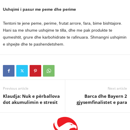
Ushqimi i pasur me peme dhe perime
Tentoni te jene peme, perime, frutat arrore, fara, bime bishtajore.
Hani sa me shume ushqime te tilla, dhe me pak produkte te
qumeshtit, grure dhe karbohidrate te rafinuara. Shmangni ushqimin
e shpejte dhe te pashendetshem.
Previous article
Next article
Klaudja: Nuk e përballova
Barca dhe Bayern 2
dot akumulimin e stresit
gjysemfinalistet e para