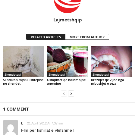
Lajmetshqip
RELATED ARTICLES
MORE FROM AUTHOR
Shendetesi
Shendetesi
Shendetesi
Si ndikon myku i shtepise
Ushqimet qe ndihmojne
Rreziqet qe vijne nga
ne shendet
anemine
mbushjet e zeza
1 COMMENT
E
21 April, 2012 At 7:37 am
Flm per kshillat e vlefshme !