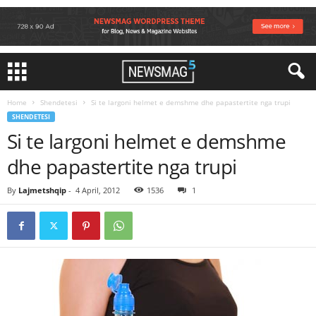
Home
Shendetesi
Si te largoni helmet e demshme dhe papastertite nga trupi
SHENDETESI
Si te largoni helmet e demshme
dhe papastertite nga trupi
By
Lajmetshqip
-
4 April, 2012
1536
1