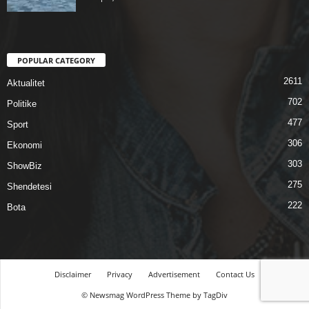
POPULAR CATEGORY
2611
Aktualitet
702
Politike
477
Sport
306
Ekonomi
303
ShowBiz
275
Shendetesi
222
Bota
Disclaimer
Privacy
Advertisement
Contact Us
© Newsmag WordPress Theme by TagDiv