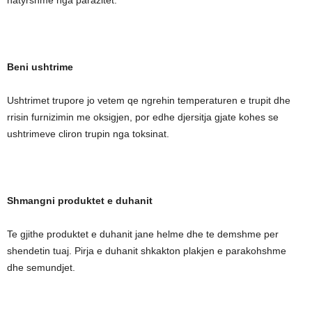
natyrshme nga parazitet.
Beni ushtrime
Ushtrimet trupore jo vetem qe ngrehin temperaturen e trupit dhe
rrisin furnizimin me oksigjen, por edhe djersitja gjate kohes se
ushtrimeve cliron trupin nga toksinat.
Shmangni produktet e duhanit
Te gjithe produktet e duhanit jane helme dhe te demshme per
shendetin tuaj. Pirja e duhanit shkakton plakjen e parakohshme
dhe semundjet.