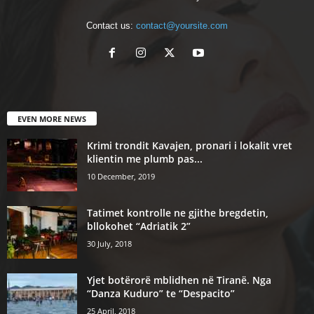
Contact us:
contact@yoursite.com
EVEN MORE NEWS
Krimi trondit Kavajen, pronari i lokalit vret
klientin me plumb pas...
10 December, 2019
Tatimet kontrolle ne gjithe bregdetin,
bllokohet “Adriatik 2”
30 July, 2018
Yjet botërorë mblidhen në Tiranë. Nga
“Danza Kuduro” te “Despacito”
25 April, 2018