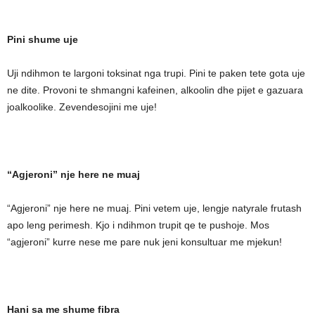
Pini shume uje
Uji ndihmon te largoni toksinat nga trupi. Pini te paken tete gota uje
ne dite. Provoni te shmangni kafeinen, alkoolin dhe pijet e gazuara
joalkoolike. Zevendesojini me uje!
“Agjeroni” nje here ne muaj
“Agjeroni” nje here ne muaj. Pini vetem uje, lengje natyrale frutash
apo leng perimesh. Kjo i ndihmon trupit qe te pushoje. Mos
“agjeroni” kurre nese me pare nuk jeni konsultuar me mjekun!
Hani sa me shume fibra