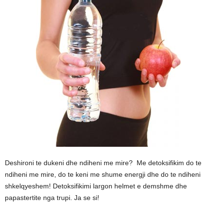
Deshironi te dukeni dhe ndiheni me mire? Me detoksifikim do te
ndiheni me mire, do te keni me shume energji dhe do te ndiheni
shkelqyeshem! Detoksifikimi largon helmet e demshme dhe
papastertite nga trupi. Ja se si!