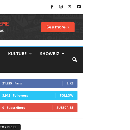
KULTURE
SHOWBIZ
21,925
Fans
LIKE
3,912
Followers
FOLLOW
0
Subscribers
SUBSCRIBE
TOR PICKS