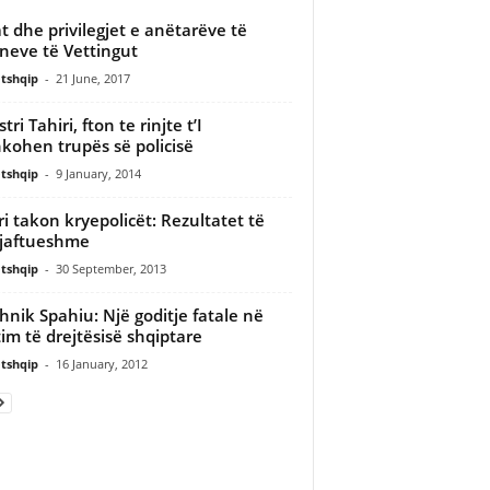
t dhe privilegjet e anëtarëve të
neve të Vettingut
tshqip
-
21 June, 2017
tri Tahiri, fton te rinjte t’I
kohen trupës së policisë
tshqip
-
9 January, 2014
ri takon kryepolicët: Rezultatet të
jaftueshme
tshqip
-
30 September, 2013
hnik Spahiu: Një goditje fatale në
tim të drejtësisë shqiptare
tshqip
-
16 January, 2012