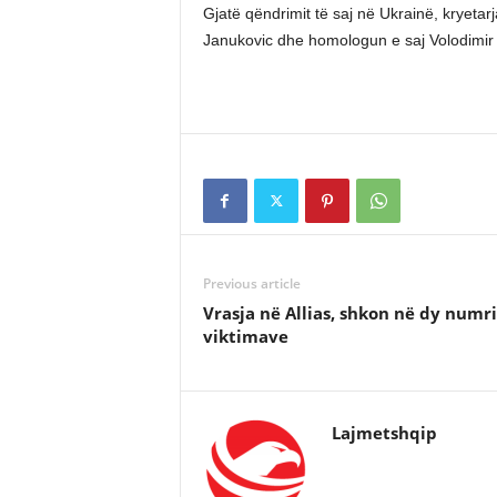
Gjatë qëndrimit të saj në Ukrainë, kryetar
Janukovic dhe homologun e saj Volodimir 
Previous article
Vrasja në Allias, shkon në dy numri
viktimave
Lajmetshqip