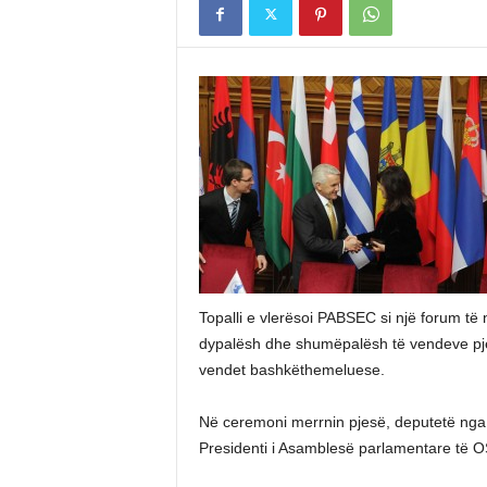
Topalli e vlerësoi PABSEC si një forum të
dypalësh dhe shumëpalësh të vendeve pjes
vendet bashkëthemeluese.
Në ceremoni merrnin pjesë, deputetë nga t
Presidenti i Asamblesë parlamentare të 