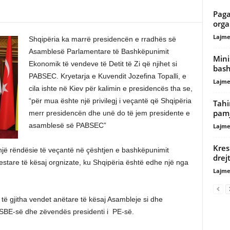
Paga
orga
Lajme
Shqipëria ka marrë presidencën e rradhës së
Asamblesë Parlamentare të Bashkëpunimit
Minis
Ekonomik të vendeve të Detit të Zi që njihet si
bash
PABSEC. Kryetarja e Kuvendit Jozefina Topalli, e
Lajme
cila ishte në Kiev për kalimin e presidencës tha se,
“për mua ështe një privilegj i veçantë që Shqipëria
Tahi
pam
merr presidencën dhe unë do të jem presidente e
asamblesë së PABSEC”
Lajme
Kres
 një rëndësie të veçantë në çështjen e bashkëpunimit
drej
tare të kësaj orgnizate, ku Shqipëria është edhe një nga
Lajme
ë gjitha vendet anëtare të kësaj Asambleje si dhe
OSBE-së dhe zëvendës presidenti i PE-së.