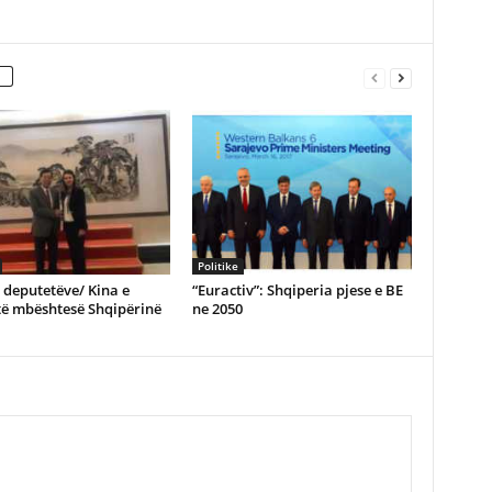
Politike
e deputetëve/ Kina e
“Euractiv”: Shqiperia pjese e BE
të mbështesë Shqipërinë
ne 2050