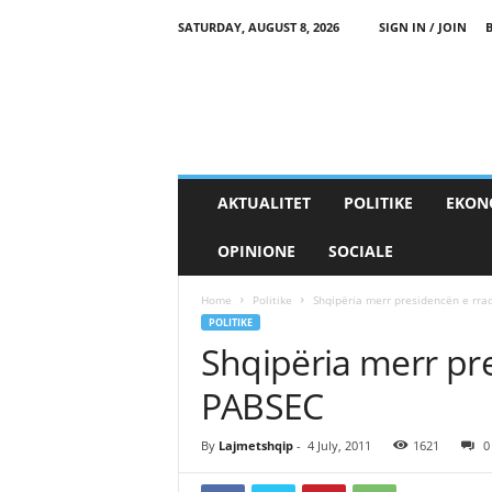
SATURDAY, AUGUST 8, 2026
SIGN IN / JOIN
AKTUALITET
POLITIKE
EKON
OPINIONE
SOCIALE
Home
Politike
Shqipëria merr presidencën e rra
POLITIKE
Shqipëria merr pr
PABSEC
By
Lajmetshqip
-
4 July, 2011
1621
0