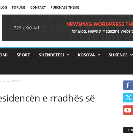
BLOG
FORUMS
CONTACT
PURCHASE THEME
OMI
SPORT
SHENDETESI
KOSOVA
SHKENCE
dhës së PABSEC
esidencën e rradhës së
EDI