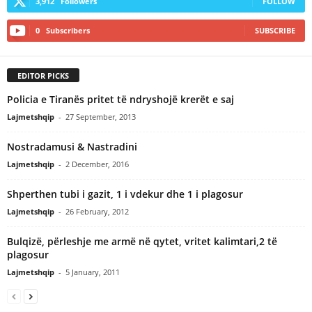
3,912
Followers
FOLLOW
0
Subscribers
SUBSCRIBE
EDITOR PICKS
Policia e Tiranës pritet të ndryshojë krerët e saj
Lajmetshqip
-
27 September, 2013
Nostradamusi & Nastradini
Lajmetshqip
-
2 December, 2016
Shperthen tubi i gazit, 1 i vdekur dhe 1 i plagosur
Lajmetshqip
-
26 February, 2012
Bulqizë, përleshje me armë në qytet, vritet kalimtari,2 të
plagosur
Lajmetshqip
-
5 January, 2011