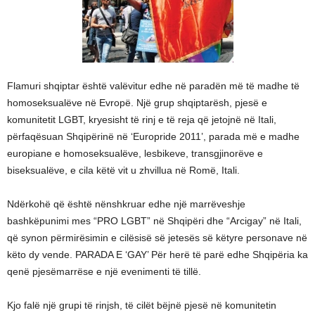
Flamuri shqiptar është valëvitur edhe në paradën më të madhe të
homoseksualëve në Evropë. Një grup shqiptarësh, pjesë e
komunitetit LGBT, kryesisht të rinj e të reja që jetojnë në Itali,
përfaqësuan Shqipërinë në ‘Europride 2011’, parada më e madhe
europiane e homoseksualëve, lesbikeve, transgjinorëve e
biseksualëve, e cila këtë vit u zhvillua në Romë, Itali.
Ndërkohë që është nënshkruar edhe një marrëveshje
bashkëpunimi mes “PRO LGBT” në Shqipëri dhe “Arcigay” në Itali,
që synon përmirësimin e cilësisë së jetesës së këtyre personave në
këto dy vende. PARADA E ‘GAY’ Për herë të parë edhe Shqipëria ka
qenë pjesëmarrëse e një evenimenti të tillë.
Kjo falë një grupi të rinjsh, të cilët bëjnë pjesë në komunitetin