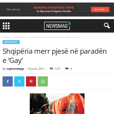
Home
Aktualitet
Shqipëria merr pjesë në paradën e ‘Gay’
AKTUALITET
Shqipëria merr pjesë në paradën
e ‘Gay’
By
Lajmetshqip
-
14 June, 2011
1127
0