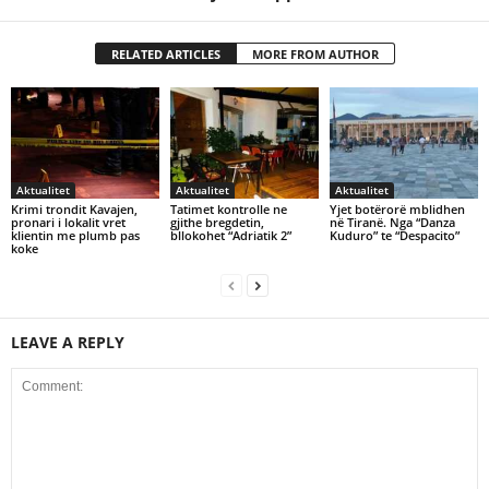
RELATED ARTICLES
MORE FROM AUTHOR
Aktualitet
Aktualitet
Aktualitet
Krimi trondit Kavajen,
Tatimet kontrolle ne
Yjet botërorë mblidhen
pronari i lokalit vret
gjithe bregdetin,
në Tiranë. Nga “Danza
klientin me plumb pas
bllokohet “Adriatik 2”
Kuduro” te “Despacito”
koke
LEAVE A REPLY