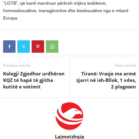
“LGTB”, që kanë marshuar përkrah mijëra lesbikeve,
homoseksualëve, transgjinorëve dhe biseksualëve nga e mbarë
Evropa.
Previous article
Next article
Kolegji Zgjedhor urdhëron
Tiranë: Vrasje me armë
KQZ të hapë të gjitha
zjarri në ish-Bllok, 1 vdes,
kutitë e votimit
2 plagosen
Lajmetshqip