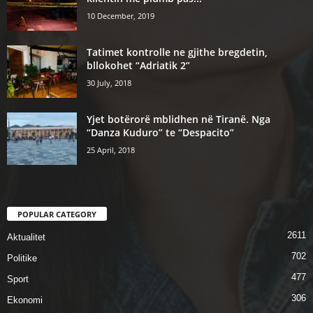
10 December, 2019
Tatimet kontrolle ne gjithe bregdetin,
bllokohet “Adriatik 2”
30 July, 2018
Yjet botërorë mblidhen në Tiranë. Nga
“Danza Kuduro” te “Despacito”
25 April, 2018
POPULAR CATEGORY
2611
Aktualitet
702
Politike
477
Sport
306
Ekonomi