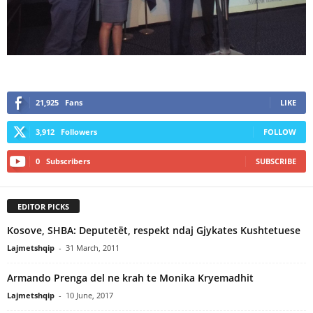
21,925
Fans
LIKE
3,912
Followers
FOLLOW
0
Subscribers
SUBSCRIBE
EDITOR PICKS
Kosove, SHBA: Deputetët, respekt ndaj Gjykates Kushtetuese
Lajmetshqip
-
31 March, 2011
Armando Prenga del ne krah te Monika Kryemadhit
Lajmetshqip
-
10 June, 2017