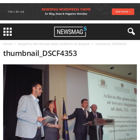
Home
Shqiperia dhe Kosova drejt unifikimit te dosjeve
thumbnail_DSCF4353
thumbnail_DSCF4353